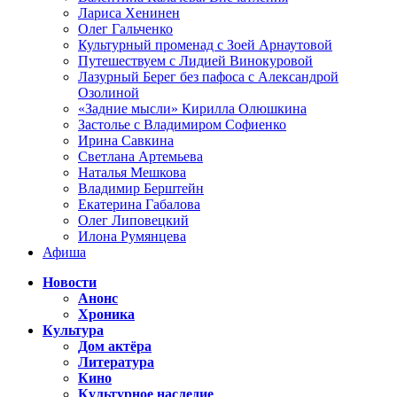
Лариса Хенинен
Олег Гальченко
Культурный променад с Зоей Арнаутовой
Путешествуем с Лидией Винокуровой
Лазурный Берег без пафоса с Александрой
Озолиной
«Задние мысли» Кирилла Олюшкина
Застолье с Владимиром Софиенко
Ирина Савкина
Светлана Артемьева
Наталья Мешкова
Владимир Берштейн
Екатерина Габалова
Олег Липовецкий
Илона Румянцева
Афиша
Новости
Анонс
Хроника
Культура
Дом актёра
Литература
Кино
Культурное наследие