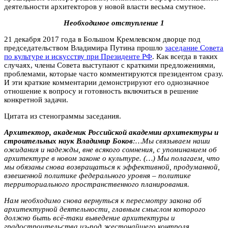
деятельности архитекторов у новой власти весьма смутное.
Необходимое отступление 1
21 декабря 2017 года в Большом Кремлевском дворце под
председательством Владимира Путина прошло
заседание Совета
по культуре и искусству при Президенте РФ
.
Как всегда в таких
случаях, члены Совета выступают с краткими предложениями,
проблемами, которые часто комментируются президентом сразу.
И эти краткие комментарии демонстрируют его однозначное
отношение к вопросу и готовность включиться в решение
конкретной задачи.
Цитата из стенограммы заседания.
Архитектор, академик Российской академии архитектуры и
строительных наук Владимир Боков
:…Мы связываем наши
ожидания и надежды, вне всякого сомнения, с упоминанием об
архитектуре в новом законе о культуре. (…) Мы полагаем, что
мы обязаны снова возвращаться к эффективной, продуманной,
взвешенной политике федерального уровня – политике
территориального пространственного планирования.
Нам необходимо снова вернуться к пересмотру закона об
архитектурной деятельности, главным смыслом которого
должно быть всё-таки
выведение архитектуры и
градостроительства из-под жесточайшего контроля