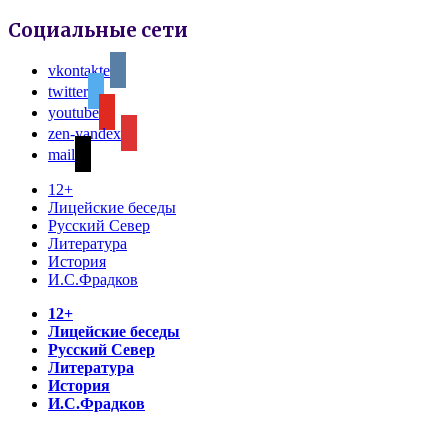
Социальные сети
vkontakte
twitter
youtube
zen-yandex
mail
12+
Лицейские беседы
Русский Север
Литература
История
И.С.Фрадков
12+
Лицейские беседы
Русский Север
Литература
История
И.С.Фрадков