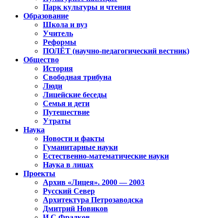
Парк культуры и чтения
Образование
Школа и вуз
Учитель
Реформы
ПОЛЁТ (научно-педагогический вестник)
Общество
История
Свободная трибуна
Люди
Лицейские беседы
Семья и дети
Путешествие
Утраты
Наука
Новости и факты
Гуманитарные науки
Естественно-математические науки
Наука в лицах
Проекты
Архив «Лицея». 2000 — 2003
Русский Север
Архитектура Петрозаводска
Дмитрий Новиков
И.С.Фрадков