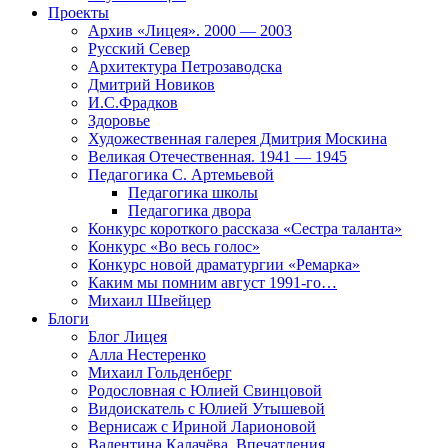
Проекты
Архив «Лицея». 2000 — 2003
Русский Север
Архитектура Петрозаводска
Дмитрий Новиков
И.С.Фрадков
Здоровье
Художественная галерея Дмитрия Москина
Великая Отечественная. 1941 — 1945
Педагогика С. Артемьевой
Педагогика школы
Педагогика двора
Конкурс короткого рассказа «Сестра таланта»
Конкурс «Во весь голос»
Конкурс новой драматургии «Ремарка»
Каким мы помним август 1991-го…
Михаил Швейцер
Блоги
Блог Лицея
Алла Нестеренко
Михаил Гольденберг
Родословная с Юлией Свинцовой
Видоискатель с Юлией Утышевой
Вернисаж с Ириной Ларионовой
Валентина Калачёва. Впечатления