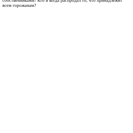
собственниками? Кто и когда распродал то, что принадлежит
всем горожанам?