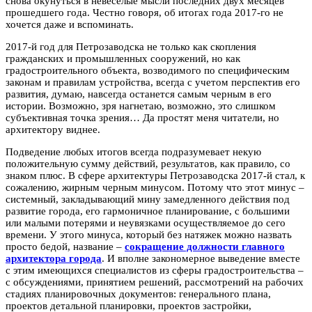
снова окунуться в невеселые мысли последних двух месяцев
прошедшего года. Честно говоря, об итогах года 2017-го не
хочется даже и вспоминать.
2017-й год для Петрозаводска не только как скопления
гражданских и промышленных сооружений, но как
градостроительного объекта, возводимого по специфическим
законам и правилам устройства, всегда с учетом перспектив его
развития, думаю, навсегда останется самым черным в его
истории. Возможно, зря нагнетаю, возможно, это слишком
субъективная точка зрения… Да простят меня читатели, но
архитектору виднее.
Подведение любых итогов всегда подразумевает некую
положительную сумму действий, результатов, как правило, со
знаком плюс. В сфере архитектуры Петрозаводска 2017-й стал, к
сожалению, жирным черным минусом. Потому что этот минус –
системный, закладывающий мину замедленного действия под
развитие города, его гармоничное планирование, с большими
или малыми потерями и неувязками осуществляемое до сего
времени. У этого минуса, который без натяжек можно назвать
просто бедой, название –
сокращение должности главного
архитектора города
. И вполне закономерное выведение вместе
с этим имеющихся специалистов из сферы градостроительства –
с обсуждениями, принятием решений, рассмотрений на рабочих
стадиях планировочных документов: генерального плана,
проектов детальной планировки, проектов застройки,