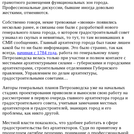
грамотного размещения функциональных зон города.
Профессиональные дискуссии, бывшие иногда довольно
жесткими, отменяются.
Собственно говоря, некие тревожные «звонки» появились
несколько ранее, и связаны они были с разработкой нового
генерального плана города, о котором градостроительный совет
узнавал из скупых и невнятных, то тут, то там возникавших в
СМИ сообщениях. Главный архитектор города был также лишен
какой бы то ни было информации. Это было странно, так как
всегда,
начиная с 1784 года
, работа по генеральному плану
Петрозаводска велась только при участии и полном контакте с
местными архитектурными силами – губернскими и городскими
архитекторами, строительными отделениями Губернского
правления, Управлением по делам архитектуры,
градостроительными советами…
Авторы генеральных планов Петрозаводска уже на начальных
стадиях проектирования привозили и выносили свою работу на
рассмотрение в первую очередь главного архитектора города и
градостроительного совета, учитывая замечания местных
архитекторов и градостроителей, знающих город и его
проблемы, как никто другой.
Местной власти показалось, что удобнее работать в сфере
градостроительства без архитекторов. Судя по принятому в
прошедшем октябре решению, понимание о профессиональной