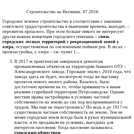
Строительство на Неглинке. 07.2016
Городское зеленое строительство в соответствии с законами
советского градостроительства в нынешние времена, выходит, –
пережиток прошлого. При этом больше никого не интересует
другая важная концепция городского генплана –
связь
городских лесных территорий с рекреационной зоной у
озера
, осуществляемая по озелененным поймам рек. В лесах –
промзастройка, у озера – см. пункт 1…
В 2017-м практически завершился демонтаж
промышленных объектов на территории бывшего ОТЗ –
Александровского завода. Горожане знали с 2010 года, что
завода здесь не будет, посмотрели тогда же выставку
проектов нового жилого района. Казалось, было
достаточно времени на то, чтобы привыкнуть к иным
реалиям старейшей территории Петрозаводска. Однако
жесткие нравы застройщика в условиях частной
собственности на землю до сих пор воспринимаются с
трудом. Мы еще не перестроились? Но ведь и до 1917-го
существовала частная собственность на землю. Тем не
менее городская земля всегда была в руках муниципальной
власти, и ее продавали на условиях, выгодных для
интересов населения. Тогда население называлось
городским обществом
.