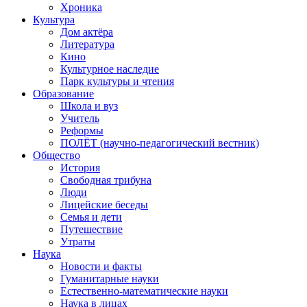
Хроника
Культура
Дом актёра
Литература
Кино
Культурное наследие
Парк культуры и чтения
Образование
Школа и вуз
Учитель
Реформы
ПОЛЁТ (научно-педагогический вестник)
Общество
История
Свободная трибуна
Люди
Лицейские беседы
Семья и дети
Путешествие
Утраты
Наука
Новости и факты
Гуманитарные науки
Естественно-математические науки
Наука в лицах