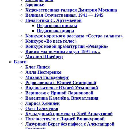
Здоровье
Художественная галерея Дмитрия Москина
Великая Отечественная. 1941 — 1945
Педагогика С. Артемьевой
Педагогика школы
Педагогика двора
Конкурс короткого рассказа «Сестра таланта»
Конкурс «Во весь голос»
Конкурс новой драматургии «Ремарка»
Каким мы помним август 1991-го…
Михаил Швейцер
Блоги
Блог Лицея
Алла Нестеренко
Михаил Гольденберг
Родословная с Юлией Свинцовой
Видоискатель с Юлией Утышевой
Вернисаж с Ириной Ларионовой
Валентина Калачёва. Впечатления
Лариса Хенинен
Олег Гальченко
Культурный променад с Зоей Арнаутовой
Путешествуем с Лидией Винокуровой
Лазурный Берег без пафоса с Александрой