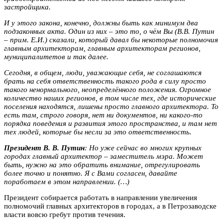
застройщика
.
И у этого закона, конечно, должны быть как минимум два
подзаконных акта. Один из них – это то, о чём Вы (В.В. Путин
– прим. Е.И.) сказали, который давал бы некоторые полномочия
главным архитекторам, главным архитекторам регионов,
муниципалитетов и так далее.
Сегодня, в общем, люди, уважающие себя, не соглашаются
брать на себя ответственность такого рода в силу просто
такого ненормального, неопределённого положения. Огромное
количество наших регионов, в том числе тех, где исторические
поселения находятся, лишены просто главного архитектора. То
есть там, строго говоря, нет ни документов, ни какого-то
порядка поведения и развития этого пространства, и там нет
тех людей, которые бы несли за это ответственность.
Президент В. В. Путин
:
Но уже сейчас
во многих крупных
городах главный архитектор – заместитель мэра
. Может
быть, нужно на это обратить внимание, отрегулировать
более точно и понятно. Я с Вами согласен, давайте
поработаем в этом направлении. (…)
Президент собирается работать в направлении увеличения
полномочий главных архитекторов в городах, а в Петрозаводске
власти вовсю гребут против течения.