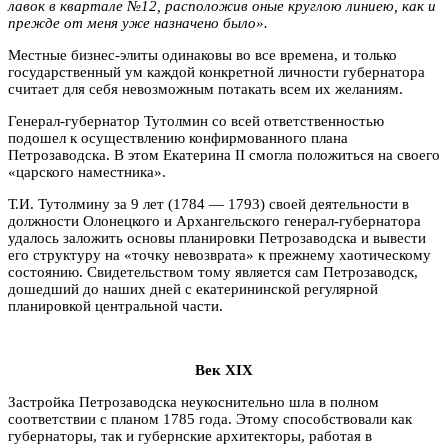
лавок в квартале №12, расположив оные круглою линиею, как и
прежде от меня уже назначено было».
Местные бизнес-элиты одинаковы во все времена, и только
государственный ум каждой конкретной личности губернатора
считает для себя невозможным потакать всем их желаниям.
Генерал-губернатор Тутолмин со всей ответственностью
подошел к осуществлению конфирмованного плана
Петрозаводска. В этом Екатерина II смогла положиться на своего
«царского наместника».
Т.И. Тутолмину за 9 лет (1784 — 1793) своей деятельности в
должности Олонецкого и Архангельского генерал-губернатора
удалось заложить основы планировки Петрозаводска и вывести
его структуру на «точку невозврата» к прежнему хаотическому
состоянию. Свидетельством тому является сам Петрозаводск,
дошедший до наших дней с екатерининской регулярной
планировкой центральной части.
Век XIX
Застройка Петрозаводска неукоснительно шла в полном
соответствии с планом 1785 года. Этому способствовали как
губернаторы, так и губернские архитекторы, работая в