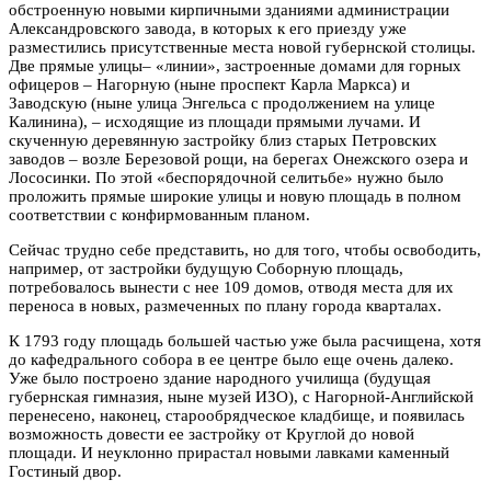
обстроенную новыми кирпичными зданиями администрации
Александровского завода, в которых к его приезду уже
разместились присутственные места новой губернской столицы.
Две прямые улицы– «линии», застроенные домами для горных
офицеров – Нагорную (ныне проспект Карла Маркса) и
Заводскую (ныне улица Энгельса с продолжением на улице
Калинина), – исходящие из площади прямыми лучами. И
скученную деревянную застройку близ старых Петровских
заводов – возле Березовой рощи, на берегах Онежского озера и
Лососинки. По этой «беспорядочной селитьбе» нужно было
проложить прямые широкие улицы и новую площадь в полном
соответствии с конфирмованным планом.
Сейчас трудно себе представить, но для того, чтобы освободить,
например, от застройки будущую Соборную площадь,
потребовалось вынести с нее 109 домов, отводя места для их
переноса в новых, размеченных по плану города кварталах.
К 1793 году площадь большей частью уже была расчищена, хотя
до кафедрального собора в ее центре было еще очень далеко.
Уже было построено здание народного училища (будущая
губернская гимназия, ныне музей ИЗО), с Нагорной-Английской
перенесено, наконец, старообрядческое кладбище, и появилась
возможность довести ее застройку от Круглой до новой
площади. И неуклонно прирастал новыми лавками каменный
Гостиный двор.