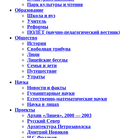
Парк культуры и чтения
Образование
Школа и вуз
Учитель
Реформы
ПОЛЁТ (научно-педагогический вестник)
Общество
История
Свободная трибуна
Люди
Лицейские беседы
Семья и дети
Путешествие
Утраты
Наука
Новости и факты
Гуманитарные науки
Естественно-математические науки
Наука в лицах
Проекты
Архив «Лицея». 2000 — 2003
Русский Север
Архитектура Петрозаводска
Дмитрий Новиков
И.С.Фрадков