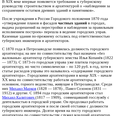
В XIX веке впервые появляется требование к губернскому
руководству строительством и архитектурой о «наблюдении за
сохранением остатков древних зданий и памятников».
После учреждения в России Городового положения 1870 года
«утверждение планов и фасадов
частных зданий
в городах,
выдача разрешений на перестройки и наблюдения за правильным
исполнением построек» перешла в ведение городских управ.
Казенные здания по-прежнему остались под ответственностью
губернских инженеров и архитекторов.
С 1870 года в Петрозаводске появилась должность городского
архитектора; на нее по совместительству был назначен «без
жалованья» архитектор губернского земства Илья Копанёв (1822
— 1873). С 1873-го городская управа уже платила городскому
архитектору, но чисто символически – по 120 руб. в год, хотя в
статье расходов управы это называлось «содержание городского
архитектора». Городскими архитекторами в конце XIX – начале
ХХ века по совместительству работали архитекторы, в
основном, горного ведомства, живущие в Петрозаводске. Среди
них
Михаил Марков
(1828 — 1878) , Павел Созонов (1831 —
1912) и другие. С 1894 года городским архитектором стал
Михаил Калитович
(1817 — 1909), совмещавший госслужбу с
деятельностью в городской управе. Он продолжал работать
городским архитектором и после своей отставки с должности
губернского инженера. Долгое время на посту городского
архитектора по совместительству служил младший архитектор