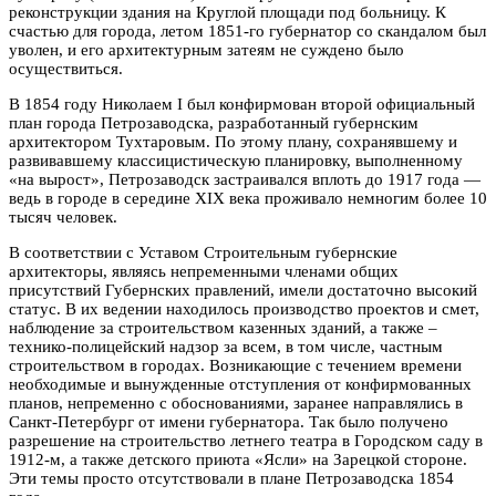
реконструкции здания на Круглой площади под больницу. К
счастью для города, летом 1851-го губернатор со скандалом был
уволен, и его архитектурным затеям не суждено было
осуществиться.
В 1854 году Николаем I был конфирмован второй официальный
план города Петрозаводска, разработанный губернским
архитектором Тухтаровым. По этому плану, сохранявшему и
развивавшему классицистическую планировку, выполненному
«на вырост», Петрозаводск застраивался вплоть до 1917 года —
ведь в городе в середине XIX века проживало немногим более 10
тысяч человек.
В соответствии с Уставом Строительным губернские
архитекторы, являясь непременными членами общих
присутствий Губернских правлений, имели достаточно высокий
статус. В их ведении находилось производство проектов и смет,
наблюдение за строительством казенных зданий, а также –
технико-полицейский надзор за всем, в том числе, частным
строительством в городах. Возникающие с течением времени
необходимые и вынужденные отступления от конфирмованных
планов, непременно с обоснованиями, заранее направлялись в
Санкт-Петербург от имени губернатора. Так было получено
разрешение на строительство летнего театра в Городском саду в
1912-м, а также детского приюта «Ясли» на Зарецкой стороне.
Эти темы просто отсутствовали в плане Петрозаводска 1854