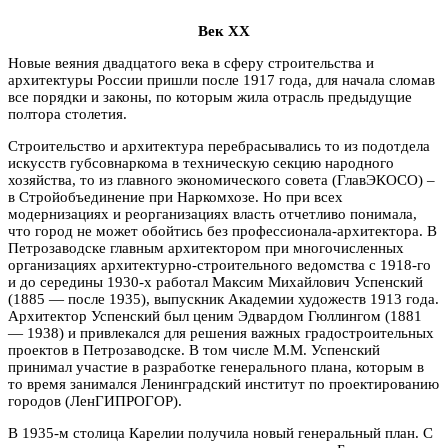
Век ХХ
Новые веяния двадцатого века в сферу строительства и
архитектуры России пришли после 1917 года, для начала сломав
все порядки и законы, по которым жила отрасль предыдущие
полтора столетия.
Строительство и архитектура перебрасывались то из подотдела
искусств губсовнаркома в техническую секцию народного
хозяйства, то из главного экономического совета (ГлавЭКОСО) –
в Стройобъединение при Наркомхозе. Но при всех
модернизациях и реорганизациях власть отчетливо понимала,
что город не может обойтись без профессионала-архитектора. В
Петрозаводске главным архитектором при многочисленных
организациях архитектурно-строительного ведомства с 1918-го
и до середины 1930-х работал Максим Михайлович Успенский
(1885 — после 1935), выпускник Академии художеств 1913 года.
Архитектор Успенский был ценим Эдвардом Гюллингом (1881
— 1938) и привлекался для решения важных градостроительных
проектов в Петрозаводске. В том числе М.М. Успенский
принимал участие в разработке генерального плана, которым в
то время занимался Ленинградский институт по проектированию
городов (ЛенГИПРОГОР).
В 1935-м столица Карелии получила новый генеральный план. С