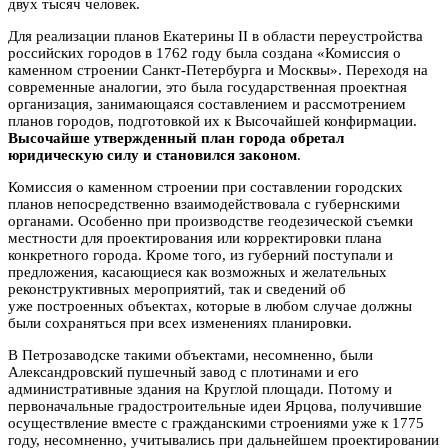
двух тысяч человек.
Для реализации планов Екатерины II в области переустройства
российских городов в 1762 году была создана «Комиссия о
каменном строении Санкт-Петербурга и Москвы». Переходя на
современные аналогии, это была государственная проектная
организация, занимающаяся составлением и рассмотрением
планов городов, подготовкой их к Высочайшей конфирмации.
Высочайше утвержденный план города обретал
юридическую силу и становился законом
.
Комиссия о каменном строении при составлении городских
планов непосредственно взаимодействовала с губернскими
органами. Особенно при производстве геодезической съемки
местности для проектирования или корректировки плана
конкретного города. Кроме того, из губерний поступали и
предложения, касающиеся как возможных и желательных
реконструктивных мероприятий, так и сведений об
уже построенных объектах, которые в любом случае должны
были сохраняться при всех изменениях планировки.
В Петрозаводске такими объектами, несомненно, были
Александровский пушечный завод с плотинами и его
административные здания на Круглой площади. Потому и
первоначальные градостроительные идеи Ярцова, получившие
осуществление вместе с гражданскими строениями уже к 1775
году, несомненно, учитывались при дальнейшем проектировании