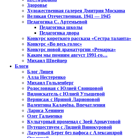
Здоровье
Художественная галерея Дмитрия Москина
Великая Отечественная. 1941 — 1945
Педагогика С. Артемьевой
Педагогика школы
Педагогика двора
Конкурс короткого рассказа «Сестра таланта»
Конкурс «Во весь голос»
Конкурс новой драматургии «Ремарка»
Каким мы помним август 1991-го…
Михаил Швейцер
Блоги
Блог Лицея
Алла Нестеренко
Михаил Гольденберг
Родословная с Юлией Свинцовой
Видоискатель с Юлией Утышевой
Вернисаж с Ириной Ларионовой
Валентина Калачёва. Впечатления
Лариса Хенинен
Олег Гальченко
Культурный променад с Зоей Арнаутовой
Путешествуем с Лидией Винокуровой
Лазурный Берег без пафоса с Александрой