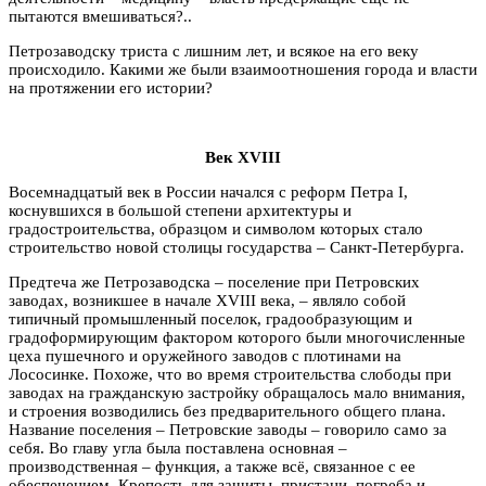
пытаются вмешиваться?..
Петрозаводску триста с лишним лет, и всякое на его веку
происходило. Какими же были взаимоотношения города и власти
на протяжении его истории?
Век XVIII
Восемнадцатый век в России начался с реформ Петра I,
коснувшихся в большой степени архитектуры и
градостроительства, образцом и символом которых стало
строительство новой столицы государства – Санкт-Петербурга.
Предтеча же Петрозаводска – поселение при Петровских
заводах, возникшее в начале XVIII века, – являло собой
типичный промышленный поселок, градообразующим и
градоформирующим фактором которого были многочисленные
цеха пушечного и оружейного заводов с плотинами на
Лососинке. Похоже, что во время строительства слободы при
заводах на гражданскую застройку обращалось мало внимания,
и строения возводились без предварительного общего плана.
Название поселения – Петровские заводы – говорило само за
себя. Во главу угла была поставлена основная –
производственная – функция, а также всё, связанное с ее
обеспечением. Крепость для защиты, пристани, погреба и