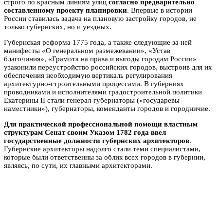
строго по красным линиям улиц
согласно предварительно
составленному проекту планировки
. Впервые в истории
России ставилась задача на плановую застройку городов, не
только губернских, но и уездных.
Губернская реформа 1775 года, а также следующие за ней
манифесты «О генеральном размежевании», «Устав
благочиния», «Грамота на права и выгоды городам России»
узаконили переустройство российских городов, выстроив для их
обеспечения необходимую вертикаль регулирования
архитектурно-строительными процессами. В губерниях
проводниками и исполнителями градостроительной политики
Екатерины II стали генерал-губернаторы («государевы
наместники»), губернаторы, коменданты городов и городничие.
Для практической профессиональной помощи властным
структурам Сенат
своим Указом 1782 года ввел
государственные должности губернских архитекторов
.
Губернские архитекторы надолго стали теми специалистами,
которые были ответственны за облик всех городов в губернии,
являясь, по сути, их главными архитекторами.