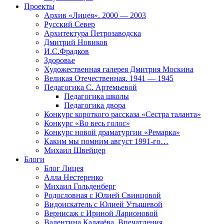
Проекты
Архив «Лицея». 2000 — 2003
Русский Север
Архитектура Петрозаводска
Дмитрий Новиков
И.С.Фрадков
Здоровье
Художественная галерея Дмитрия Москина
Великая Отечественная. 1941 — 1945
Педагогика С. Артемьевой
Педагогика школы
Педагогика двора
Конкурс короткого рассказа «Сестра таланта»
Конкурс «Во весь голос»
Конкурс новой драматургии «Ремарка»
Каким мы помним август 1991-го…
Михаил Швейцер
Блоги
Блог Лицея
Алла Нестеренко
Михаил Гольденберг
Родословная с Юлией Свинцовой
Видоискатель с Юлией Утышевой
Вернисаж с Ириной Ларионовой
Валентина Калачёва. Впечатления