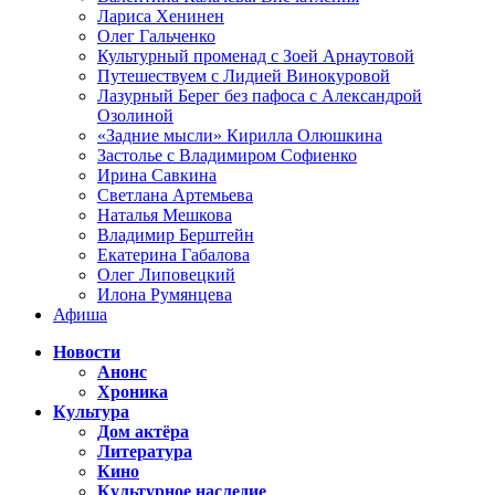
Лариса Хенинен
Олег Гальченко
Культурный променад с Зоей Арнаутовой
Путешествуем с Лидией Винокуровой
Лазурный Берег без пафоса с Александрой
Озолиной
«Задние мысли» Кирилла Олюшкина
Застолье с Владимиром Софиенко
Ирина Савкина
Светлана Артемьева
Наталья Мешкова
Владимир Берштейн
Екатерина Габалова
Олег Липовецкий
Илона Румянцева
Афиша
Новости
Анонс
Хроника
Культура
Дом актёра
Литература
Кино
Культурное наследие