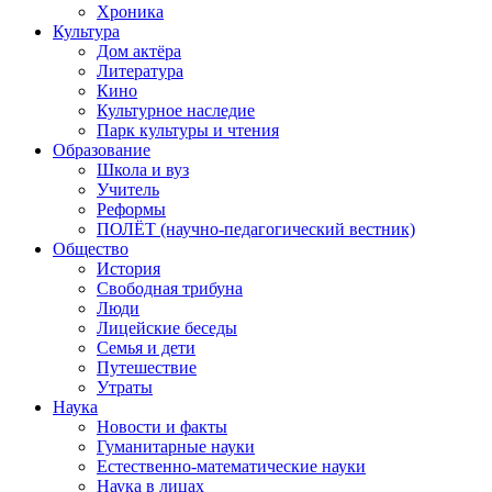
Хроника
Культура
Дом актёра
Литература
Кино
Культурное наследие
Парк культуры и чтения
Образование
Школа и вуз
Учитель
Реформы
ПОЛЁТ (научно-педагогический вестник)
Общество
История
Свободная трибуна
Люди
Лицейские беседы
Семья и дети
Путешествие
Утраты
Наука
Новости и факты
Гуманитарные науки
Естественно-математические науки
Наука в лицах