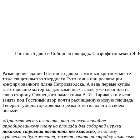
Гостиный двор и Соборная площадь. С аэрофотосъемки Я. Р
Размещение здания Гостиного двора в этом конкретном месте –
тоже свидетельство твердости Тутолмина при реализации
конфирмованного плана Петрозаводска. А ведь первые купцы,
заготовившие материал для каменных лавок, уже склонили на
свою сторону Олонецкого наместника А. И. Чирикова в мысли
занять под Гостиный двор почти расчищенную новую площадь!
Генерал-губернатор довольно резко ответил на это в своем
письме:
«
Приемлю честь извинить, что по всевысочайше
апробированному плану на площади для соборной церкви
никакого строения назначить невозможно
, а потому
купечество буде желает, может начать постройку каменных