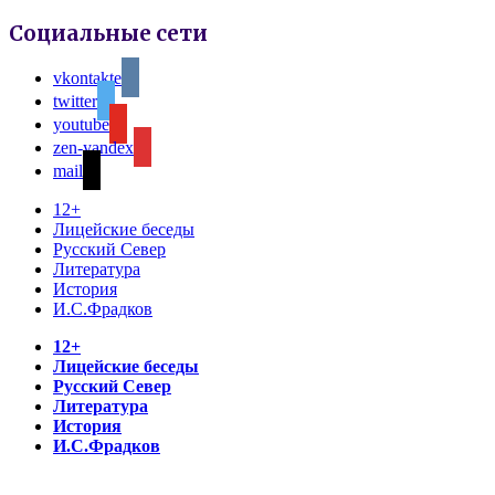
Социальные сети
vkontakte
twitter
youtube
zen-yandex
mail
12+
Лицейские беседы
Русский Север
Литература
История
И.С.Фрадков
12+
Лицейские беседы
Русский Север
Литература
История
И.С.Фрадков