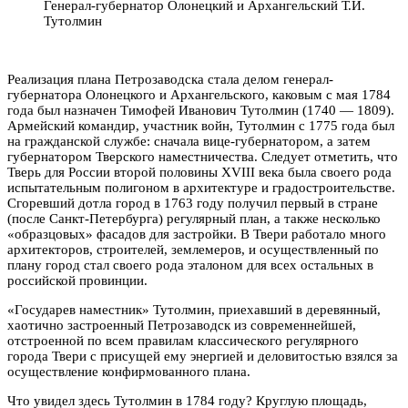
Генерал-губернатор Олонецкий и Архангельский Т.И.
Тутолмин
Реализация плана Петрозаводска стала делом генерал-
губернатора Олонецкого и Архангельского, каковым с мая 1784
года был назначен Тимофей Иванович Тутолмин (1740 — 1809).
Армейский командир, участник войн, Тутолмин с 1775 года был
на гражданской службе: сначала вице-губернатором, а затем
губернатором Тверского наместничества. Следует отметить, что
Тверь для России второй половины XVIII века была своего рода
испытательным полигоном в архитектуре и градостроительстве.
Сгоревший дотла город в 1763 году получил первый в стране
(после Санкт-Петербурга) регулярный план, а также несколько
«образцовых» фасадов для застройки. В Твери работало много
архитекторов, строителей, землемеров, и осуществленный по
плану город стал своего рода эталоном для всех остальных в
российской провинции.
«Государев наместник» Тутолмин, приехавший в деревянный,
хаотично застроенный Петрозаводск из современнейшей,
отстроенной по всем правилам классического регулярного
города Твери с присущей ему энергией и деловитостью взялся за
осуществление конфирмованного плана.
Что увидел здесь Тутолмин в 1784 году? Круглую площадь,