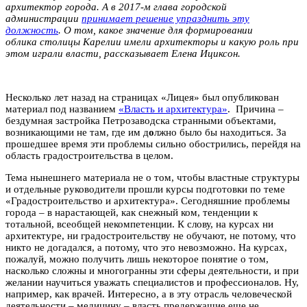
архитектор города. А в 2017-м глава городской
администрации
принимает решение упразднить эту
должность
. О том, какое значение для формировании
облика столицы Карелии имели архитекторы и какую роль при
этом играли власти, рассказывает Елена Ициксон.
Несколько лет назад на страницах «Лицея» был опубликован
материал под названием
«Власть и архитектура»
. Причина –
бездумная застройка Петрозаводска странными объектами,
возникающими не там, где им д
о
лжно было бы находиться. За
прошедшее время эти проблемы сильно обострились, перейдя на
область градостроительства в целом.
Тема нынешнего материала не о том, чтобы властные структуры
и отдельные руководители прошли курсы подготовки по теме
«Градостроительство и архитектура». Сегодняшние проблемы
города – в нарастающей, как снежный ком, тенденции к
тотальной, всеобщей некомпетенции. К слову, на курсах ни
архитектуре, ни градостроительству не обучают, не потому, что
никто не догадался, а потому, что это невозможно. На курсах,
пожалуй, можно получить лишь некоторое понятие о том,
насколько сложны и многогранны эти сферы деятельности, и при
желании научиться уважать специалистов и профессионалов. Ну,
например, как врачей. Интересно, а в эту отрасль человеческой
деятельности – медицину – власть предержащие еще не