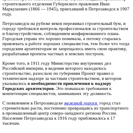
строительного отделения Губернского правления Иван
Маркушевич (1866 — 1945), приехавший в Петрозаводск в 1907
году.
Петрозаводск на рубеже веков переживал строительный бум, и
городу требовался контроль профессионалов за строительством
и благоустройством, соблюдением конфирмованного плана.
Городская управа это хорошо понимала, а потому старалась
привлекать к работе хороших специалистов, тем более что тогда
городским архитекторам не запрещалось иметь свою практику,
разрабатывая проекты частных и земских построек.
Кроме того, в 1911 году Министерство внутренних дел
Российской империи, в ведении которого находилось
строительство, разослало по губерниям Проект правил о
техническом надзоре за частным строительством, в котором
указывалось
о необходимости привлечения к надзору
Городских архитекторов
. Это повышало требования к
компетенции специалистов, занимавших эту должность.
С появлением в Петрозаводске
железной дороги
город стал
стремительно расти, постепенно превращаясь из транспортного
в промышленный центр северо-западного региона России.
Население Петрозаводска к 1916 году приближалось к 17
тысячам.