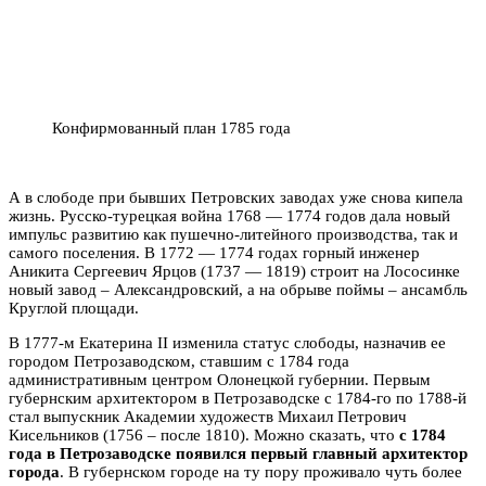
Конфирмованный план 1785 года
А в слободе при бывших Петровских заводах уже снова кипела
жизнь. Русско-турецкая война 1768 — 1774 годов дала новый
импульс развитию как пушечно-литейного производства, так и
самого поселения. В 1772 — 1774 годах горный инженер
Аникита Сергеевич Ярцов (1737 — 1819) строит на Лососинке
новый завод – Александровский, а на обрыве поймы – ансамбль
Круглой площади.
В 1777-м Екатерина II изменила статус слободы, назначив ее
городом Петрозаводском, ставшим с 1784 года
административным центром Олонецкой губернии. Первым
губернским архитектором в Петрозаводске с 1784-го по 1788-й
стал выпускник Академии художеств Михаил Петрович
Кисельников (1756 – после 1810). Можно сказать, что
с 1784
года в Петрозаводске появился первый главный архитектор
города
. В губернском городе на ту пору проживало чуть более