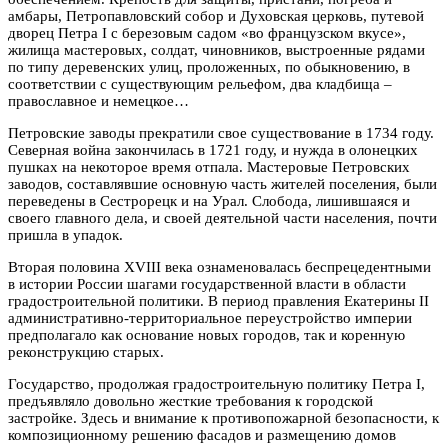
амбары, Петропавловский собор и Духовская церковь, путевой
дворец Петра I с березовым садом «во французском вкусе»,
жилища мастеровых, солдат, чиновников, выстроенные рядами
по типу деревенских улиц, проложенных, по обыкновению, в
соответствии с существующим рельефом, два кладбища –
православное и немецкое…
Петровские заводы прекратили свое существование в 1734 году.
Северная война закончилась в 1721 году, и нужда в олонецких
пушках на некоторое время отпала. Мастеровые Петровских
заводов, составлявшие основную часть жителей поселения, были
переведены в Сестрорецк и на Урал. Слобода, лишившаяся и
своего главного дела, и своей деятельной части населения, почти
пришла в упадок.
Вторая половина XVIII века ознаменовалась беспрецедентными
в истории России шагами государственной власти в области
градостроительной политики. В период правления Екатерины II
административно-территориальное переустройство империи
предполагало как основание новых городов, так и коренную
реконструкцию старых.
Государство, продолжая градостроительную политику Петра I,
предъявляло довольно жесткие требования к городской
застройке. Здесь и внимание к противопожарной безопасности, к
композиционному решению фасадов и размещению домов