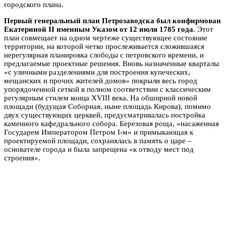
городского плана.
Первый генеральный план Петрозаводска был конфирмован
Екатериной II именным Указом от 12 июля 1785 года
. Этот
план совмещает на одном чертеже существующее состояние
территории, на которой четко прослеживается сложившаяся
нерегулярная планировка слободы с петровского времени, и
предлагаемые проектные решения. Вновь назначенные кварталы
«с уличными разделениями для построения купеческих,
мещанских и прочих жителей домов» покрыли весь город
упорядоченной сеткой в полном соответствии с классическим
регулярным стилем конца XVIII века. На обширной новой
площади (будущая Соборная, ныне площадь Кирова), помимо
двух существующих церквей, предусматривалась постройка
каменного кафедрального собора. Березовая роща, «насаженная
Государем Императором Петром I-м» и примыкающая к
проектируемой площади, сохранялась в память о царе –
основателе города и была запрещена «к отводу мест под
строения».