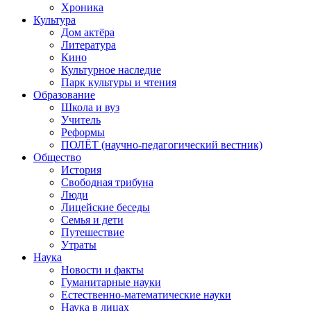
Хроника
Культура
Дом актёра
Литература
Кино
Культурное наследие
Парк культуры и чтения
Образование
Школа и вуз
Учитель
Реформы
ПОЛЁТ (научно-педагогический вестник)
Общество
История
Свободная трибуна
Люди
Лицейские беседы
Семья и дети
Путешествие
Утраты
Наука
Новости и факты
Гуманитарные науки
Естественно-математические науки
Наука в лицах