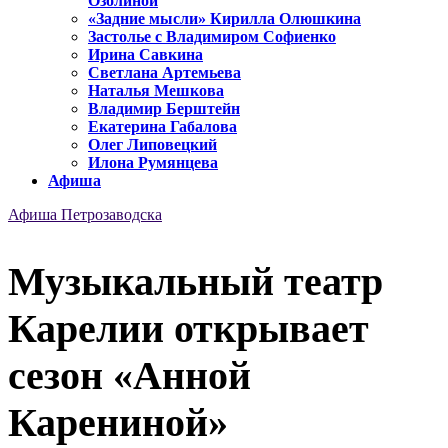
Озолиной
«Задние мысли» Кирилла Олюшкина
Застолье с Владимиром Софиенко
Ирина Савкина
Светлана Артемьева
Наталья Мешкова
Владимир Берштейн
Екатерина Габалова
Олег Липовецкий
Илона Румянцева
Афиша
Афиша Петрозаводска
Музыкальный театр
Карелии открывает
сезон «Анной
Карениной»