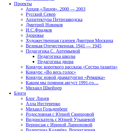
Проекты
Архив «Лицея». 2000 — 2003
Русский Север
Архитектура Петрозаводска
Дмитрий Новиков
И.С.Фрадков
Здоровье
Художественная галерея Дмитрия Москина
Великая Отечественная. 1941 — 1945
Педагогика С. Артемьевой
Педагогика школы
Педагогика двора
Конкурс короткого рассказа «Сестра таланта»
Конкурс «Во весь голос»
Конкурс новой драматургии «Ремарка»
Каким мы помним август 1991-го…
Михаил Швейцер
Блоги
Блог Лицея
Алла Нестеренко
Михаил Гольденберг
Родословная с Юлией Свинцовой
Видоискатель с Юлией Утышевой
Вернисаж с Ириной Ларионовой
Валентина Калачёва. Впечатления