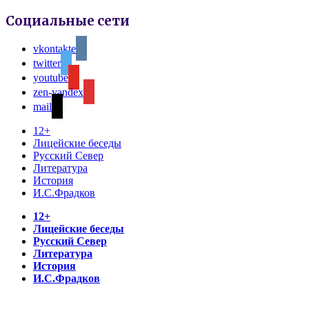
Социальные сети
vkontakte
twitter
youtube
zen-yandex
mail
12+
Лицейские беседы
Русский Север
Литература
История
И.С.Фрадков
12+
Лицейские беседы
Русский Север
Литература
История
И.С.Фрадков