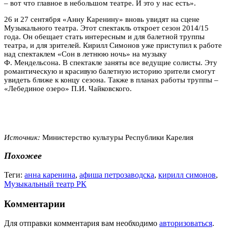
– вот что главное в небольшом театре. И это у нас есть».
26 и 27 сентября «Анну Каренину» вновь увидят на сцене
Музыкального театра. Этот спектакль откроет сезон 2014/15
года. Он обещает стать интересным и для балетной труппы
театра, и для зрителей. Кирилл Симонов уже приступил к работе
над спектаклем «Сон в летнюю ночь» на музыку
Ф. Мендельсона. В спектакле заняты все ведущие солисты. Эту
романтическую и красивую балетную историю зрители смогут
увидеть ближе к концу сезона. Также в планах работы труппы –
«Лебединое озеро» П.И. Чайковского.
Источник:
Министерство культуры Республики Карелия
Похожее
Теги:
анна каренина
,
афиша петрозаводска
,
кирилл симонов
,
Музыкальный театр РК
Комментарии
Для отправки комментария вам необходимо
авторизоваться
.