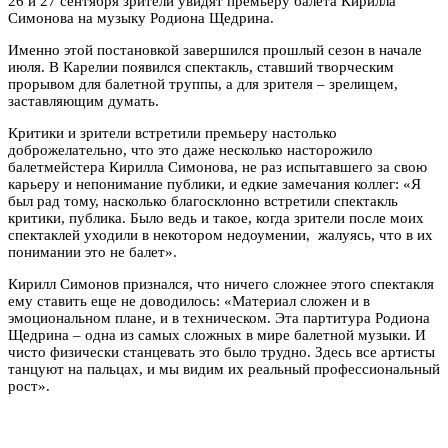
26 и 27 сентября зрители увидят премьеру балета Кирилла
Симонова на музыку Родиона Щедрина.
Именно этой постановкой завершился прошлый сезон в начале
июля. В Карелии появился спектакль, ставший творческим
прорывом для балетной труппы, а для зрителя – зрелищем,
заставляющим думать.
Критики и зрители встретили премьеру настолько
доброжелательно, что это даже несколько насторожило
балетмейстера Кирилла Симонова, не раз испытавшего за свою
карьеру и непонимание публики, и едкие замечания коллег: «Я
был рад тому, насколько благосклонно встретили спектакль
критики, публика. Было ведь и такое, когда зрители после моих
спектаклей уходили в некотором недоумении, жалуясь, что в их
понимании это не балет».
Кирилл Симонов признался, что ничего сложнее этого спектакля
ему ставить еще не доводилось: «Материал сложен и в
эмоциональном плане, и в техническом. Эта партитура Родиона
Щедрина – одна из самых сложных в мире балетной музыки. И
чисто физически станцевать это было трудно. Здесь все артисты
танцуют на пальцах, и мы видим их реальный профессиональный
рост».