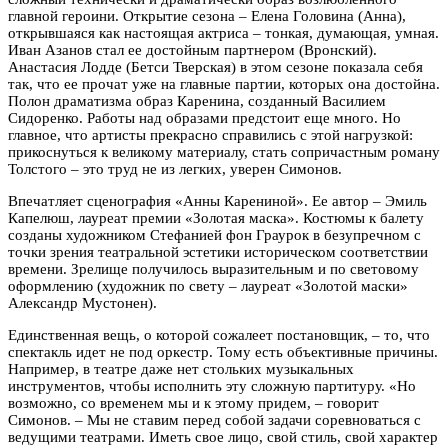
главной героини. Открытие сезона – Елена Головина (Анна),
открывшаяся как настоящая актриса – тонкая, думающая, умная.
Иван Азанов стал ее достойным партнером (Вронский).
Анастасия Лодде (Бетси Тверская) в этом сезоне показала себя
так, что ее прочат уже на главные партии, которых она достойна.
Полон драматизма образ Каренина, созданный Василием
Сидоренко. Работы над образами предстоит еще много. Но
главное, что артисты прекрасно справились с этой нагрузкой:
прикоснуться к великому материалу, стать сопричастным роману
Толстого – это труд не из легких, уверен Симонов.
Впечатляет сценография «Анны Карениной». Ее автор – Эмиль
Капелюш, лауреат премии «Золотая маска». Костюмы к балету
созданы художником Стефанией фон Граурок в безупречном с
точки зрения театральной эстетики историческом соответствии
времени. Зрелище получилось выразительным и по световому
оформлению (художник по свету – лауреат «Золотой маски»
Александр Мустонен).
Единственная вещь, о которой сожалеет постановщик, – то, что
спектакль идет не под оркестр. Тому есть объективные причины.
Например, в театре даже нет стольких музыкальных
инструментов, чтобы исполнить эту сложную партитуру. «Но
возможно, со временем мы и к этому придем, – говорит
Симонов. – Мы не ставим перед собой задачи соревноваться с
ведущими театрами. Иметь свое лицо, свой стиль, свой характер