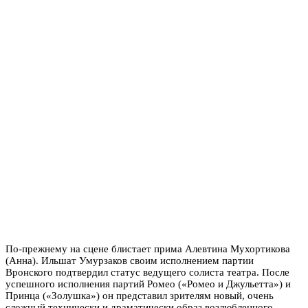
По-прежнему на сцене блистает прима Алевтина Мухортикова
(Анна). Ильшат Умурзаков своим исполнением партии
Вронского подтвердил статус ведущего солиста театра. После
успешного исполнения партий Ромео («Ромео и Джульетта») и
Принца («Золушка») он представил зрителям новый, очень
сложный технически и драматически образ возлюбленного