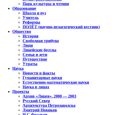
Парк культуры и чтения
Образование
Школа и вуз
Учитель
Реформы
ПОЛЁТ (научно-педагогический вестник)
Общество
История
Свободная трибуна
Люди
Лицейские беседы
Семья и дети
Путешествие
Утраты
Наука
Новости и факты
Гуманитарные науки
Естественно-математические науки
Наука в лицах
Проекты
Архив «Лицея». 2000 — 2003
Русский Север
Архитектура Петрозаводска
Дмитрий Новиков
И.С.Фрадков