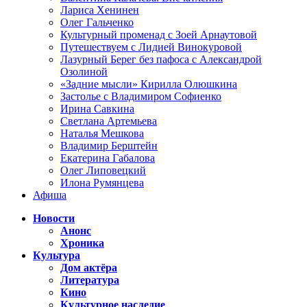
Лариса Хенинен
Олег Гальченко
Культурный променад с Зоей Арнаутовой
Путешествуем с Лидией Винокуровой
Лазурный Берег без пафоса с Александрой
Озолиной
«Задние мысли» Кирилла Олюшкина
Застолье с Владимиром Софиенко
Ирина Савкина
Светлана Артемьева
Наталья Мешкова
Владимир Берштейн
Екатерина Габалова
Олег Липовецкий
Илона Румянцева
Афиша
Новости
Анонс
Хроника
Культура
Дом актёра
Литература
Кино
Культурное наследие