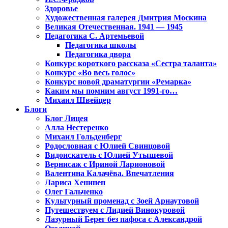
Здоровье
Художественная галерея Дмитрия Москина
Великая Отечественная. 1941 — 1945
Педагогика С. Артемьевой
Педагогика школы
Педагогика двора
Конкурс короткого рассказа «Сестра таланта»
Конкурс «Во весь голос»
Конкурс новой драматургии «Ремарка»
Каким мы помним август 1991-го…
Михаил Швейцер
Блоги
Блог Лицея
Алла Нестеренко
Михаил Гольденберг
Родословная с Юлией Свинцовой
Видоискатель с Юлией Утышевой
Вернисаж с Ириной Ларионовой
Валентина Калачёва. Впечатления
Лариса Хенинен
Олег Гальченко
Культурный променад с Зоей Арнаутовой
Путешествуем с Лидией Винокуровой
Лазурный Берег без пафоса с Александрой