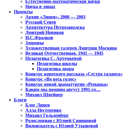
Естественно-математические науки
Наука в лицах
Проекты
Архив «Лицея». 2000 — 2003
Русский Север
Архитектура Петрозаводска
Дмитрий Новиков
И.С.Фрадков
Здоровье
Художественная галерея Дмитрия Москина
Великая Отечественная. 1941 — 1945
Педагогика С. Артемьевой
Педагогика школы
Педагогика двора
Конкурс короткого рассказа «Сестра таланта»
Конкурс «Во весь голос»
Конкурс новой драматургии «Ремарка»
Каким мы помним август 1991-го…
Михаил Швейцер
Блоги
Блог Лицея
Алла Нестеренко
Михаил Гольденберг
Родословная с Юлией Свинцовой
Видоискатель с Юлией Утышевой