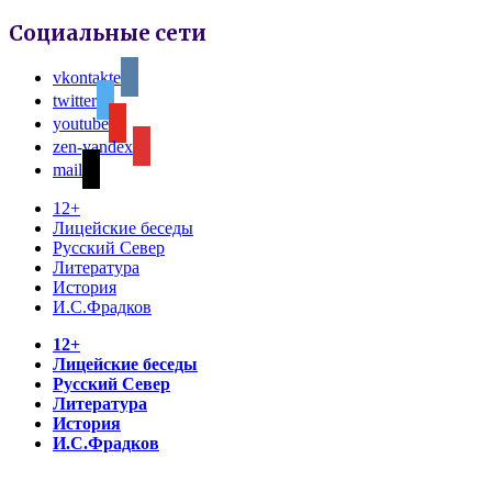
Социальные сети
vkontakte
twitter
youtube
zen-yandex
mail
12+
Лицейские беседы
Русский Север
Литература
История
И.С.Фрадков
12+
Лицейские беседы
Русский Север
Литература
История
И.С.Фрадков