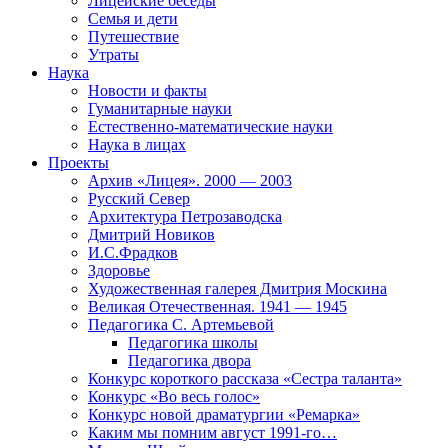
Лицейские беседы
Семья и дети
Путешествие
Утраты
Наука
Новости и факты
Гуманитарные науки
Естественно-математические науки
Наука в лицах
Проекты
Архив «Лицея». 2000 — 2003
Русский Север
Архитектура Петрозаводска
Дмитрий Новиков
И.С.Фрадков
Здоровье
Художественная галерея Дмитрия Москина
Великая Отечественная. 1941 — 1945
Педагогика С. Артемьевой
Педагогика школы
Педагогика двора
Конкурс короткого рассказа «Сестра таланта»
Конкурс «Во весь голос»
Конкурс новой драматургии «Ремарка»
Каким мы помним август 1991-го…