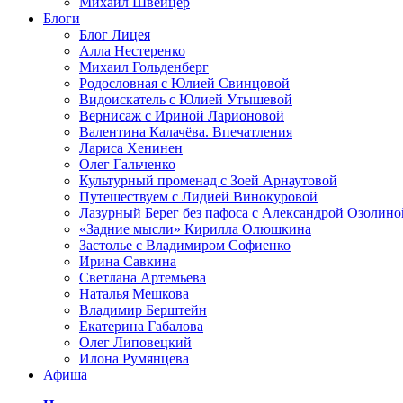
Михаил Швейцер
Блоги
Блог Лицея
Алла Нестеренко
Михаил Гольденберг
Родословная с Юлией Свинцовой
Видоискатель с Юлией Утышевой
Вернисаж с Ириной Ларионовой
Валентина Калачёва. Впечатления
Лариса Хенинен
Олег Гальченко
Культурный променад с Зоей Арнаутовой
Путешествуем с Лидией Винокуровой
Лазурный Берег без пафоса с Александрой Озолино
«Задние мысли» Кирилла Олюшкина
Застолье с Владимиром Софиенко
Ирина Савкина
Светлана Артемьева
Наталья Мешкова
Владимир Берштейн
Екатерина Габалова
Олег Липовецкий
Илона Румянцева
Афиша