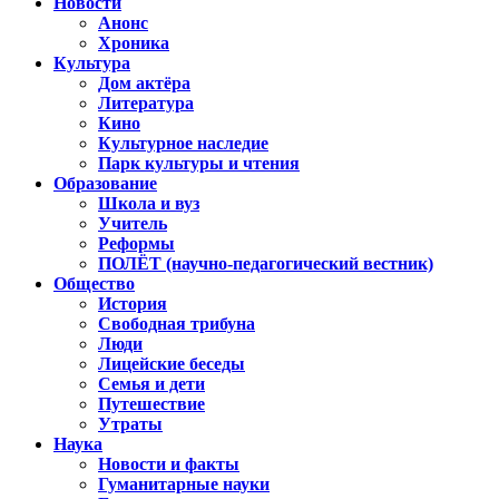
Новости
Анонс
Хроника
Культура
Дом актёра
Литература
Кино
Культурное наследие
Парк культуры и чтения
Образование
Школа и вуз
Учитель
Реформы
ПОЛЁТ (научно-педагогический вестник)
Общество
История
Свободная трибуна
Люди
Лицейские беседы
Семья и дети
Путешествие
Утраты
Наука
Новости и факты
Гуманитарные науки