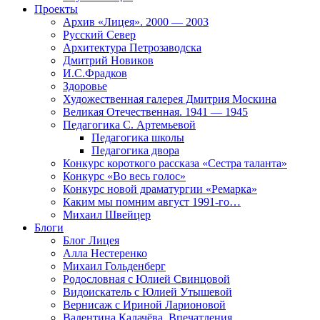
Проекты
Архив «Лицея». 2000 — 2003
Русский Север
Архитектура Петрозаводска
Дмитрий Новиков
И.С.Фрадков
Здоровье
Художественная галерея Дмитрия Москина
Великая Отечественная. 1941 — 1945
Педагогика С. Артемьевой
Педагогика школы
Педагогика двора
Конкурс короткого рассказа «Сестра таланта»
Конкурс «Во весь голос»
Конкурс новой драматургии «Ремарка»
Каким мы помним август 1991-го…
Михаил Швейцер
Блоги
Блог Лицея
Алла Нестеренко
Михаил Гольденберг
Родословная с Юлией Свинцовой
Видоискатель с Юлией Утышевой
Вернисаж с Ириной Ларионовой
Валентина Калачёва. Впечатления