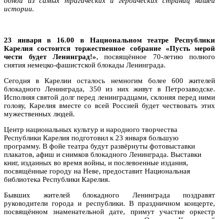
одной из самых трагических и героических страниц нашей
истории.
23 января в 16.00
в Национальном театре Республики
Карелия состоится торжественное собрание «Пусть мерой
чести будет Ленинград!»
, посвящённое 70-летию полного
снятия немецко-фашистской блокады Ленинграда.
Сегодня в Карелии осталось немногим более 600 жителей
блокадного Ленинграда, 350 из них живут в Петрозаводске.
Исполняя святой долг перед ленинградцами, склоняя перед ними
голову, Карелия вместе со всей Россией будет чествовать этих
мужественных людей.
Центр национальных культур и народного творчества
Республики Карелия подготовил к 23 января большую
программу. В фойе театра будут развёрнуты фотовыставки
плакатов, афиш и снимков блокадного Ленинграда. Выставки
книг, изданных во время войны, и послевоенные издания,
посвящённые городу на Неве, предоставит Национальная
библиотека Республики Карелия.
Бывших жителей блокадного Ленинграда поздравят
руководители города и республики. В праздничном концерте,
посвящённом знаменательной дате, примут участие оркестр