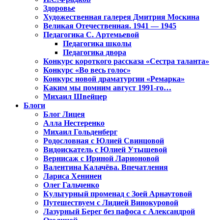
Здоровье
Художественная галерея Дмитрия Москина
Великая Отечественная. 1941 — 1945
Педагогика С. Артемьевой
Педагогика школы
Педагогика двора
Конкурс короткого рассказа «Сестра таланта»
Конкурс «Во весь голос»
Конкурс новой драматургии «Ремарка»
Каким мы помним август 1991-го…
Михаил Швейцер
Блоги
Блог Лицея
Алла Нестеренко
Михаил Гольденберг
Родословная с Юлией Свинцовой
Видоискатель с Юлией Утышевой
Вернисаж с Ириной Ларионовой
Валентина Калачёва. Впечатления
Лариса Хенинен
Олег Гальченко
Культурный променад с Зоей Арнаутовой
Путешествуем с Лидией Винокуровой
Лазурный Берег без пафоса с Александрой