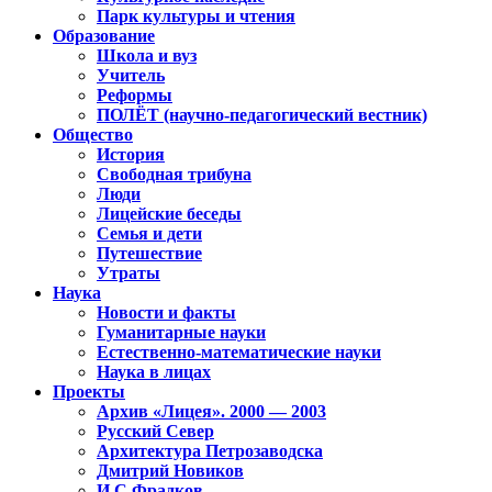
Парк культуры и чтения
Образование
Школа и вуз
Учитель
Реформы
ПОЛЁТ (научно-педагогический вестник)
Общество
История
Свободная трибуна
Люди
Лицейские беседы
Семья и дети
Путешествие
Утраты
Наука
Новости и факты
Гуманитарные науки
Естественно-математические науки
Наука в лицах
Проекты
Архив «Лицея». 2000 — 2003
Русский Север
Архитектура Петрозаводска
Дмитрий Новиков
И.С.Фрадков