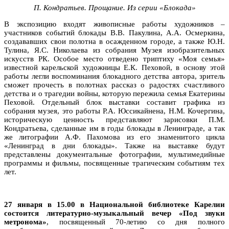
П. Кондратьев. Прощание. Из серии «Блокада»
В экспозицию входят живописные работы художников –
участников событий блокады В.В. Пакулина, А.А. Осмеркина,
создававших свои полотна в осажденном городе, а также Ю.Н.
Тулина, Я.С. Николаева из собрания Музея изобразительных
искусств РК. Особое место отведено триптиху «Моя семья»
известной карельской художницы Е.К. Пеховой, в основу этой
работы легли воспоминания блокадного детства автора, зритель
сможет прочесть в полотнах рассказ о радостях счастливого
детства и о трагедии войны, которую пережила семья Екатерины
Пеховой. Отдельный блок выставки составит графика из
собрания музея, это работы Р.А. Юссикайнена, Н.М. Кочергина,
историческую ценность представляют зарисовки П.М.
Кондратьева, сделанные им в годы блокады в Ленинграде, а так
же литографии А.Ф. Пахомова из его знаменитого цикла
«Ленинград в дни блокады». Также на выставке будут
представлены документальные фотографии, мультимедийные
программы и фильмы, посвященные трагическим событиям тех
лет.
27 января в 15.00 в Национальной библиотеке Карелии
состоится литературно-музыкальный вечер «Под звуки
метронома»
, посвященный 70-летию со дня полного