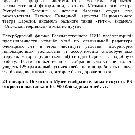
русских народных инструментов «Онего» Карельской
государственной филармонии, артисты Музыкального театра
Республики Карелия и детская балетная студия под
руководством Натальи Гальциной, артисты Национального
театра Карелии, ансамбль бального танца «Ритм», ансамбль
«Онежский меридиан» и многие другие.
Петербургский филиал Государственного НИИ хлебопекарной
промышленности испечёт хлеб по специальной рецептуре
блокадных лет, в этом институте работает лаборатория
инновационных технологий и ассортимента хлебобулочных
изделий, которая (единственная!) сегодня берётся за подобную
работу. Гости торжественного собрания смогут не только
увидеть 125-граммовый кусочек хлеба, но и попробовать на вкус
это блокадное лакомство, которое было дороже золота.
24 января в 16 часов в
Музее изобразительных искусств РК
откроется выставка «Все 900 блокадных дней…».