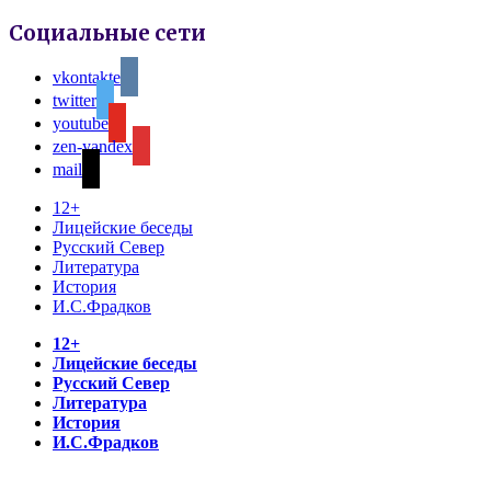
Социальные сети
vkontakte
twitter
youtube
zen-yandex
mail
12+
Лицейские беседы
Русский Север
Литература
История
И.С.Фрадков
12+
Лицейские беседы
Русский Север
Литература
История
И.С.Фрадков