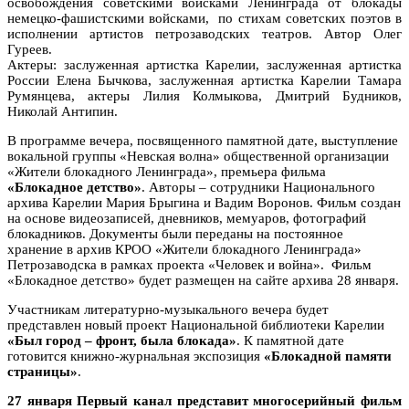
освобождения советскими войсками Ленинграда от блокады
немецко-фашистскими войсками, по стихам советских поэтов в
исполнении артистов петрозаводских театров. Автор Олег
Гуреев.
Актеры: заслуженная артистка Карелии, заслуженная артистка
России Елена Бычкова, заслуженная артистка Карелии Тамара
Румянцева, актеры Лилия Колмыкова, Дмитрий Будников,
Николай Антипин.
В программе вечера, посвященного памятной дате, выступление
вокальной группы «Невская волна» общественной организации
«Жители блокадного Ленинграда», премьера фильма
«Блокадное детство»
. Авторы – сотрудники Национального
архива Карелии Мария Брыгина и Вадим Воронов. Фильм создан
на основе видеозаписей, дневников, мемуаров, фотографий
блокадников. Документы были переданы на постоянное
хранение в архив КРОО «Жители блокадного Ленинграда»
Петрозаводска в рамках проекта «Человек и война». Фильм
«Блокадное детство» будет размещен на сайте архива 28 января.
Участникам литературно-музыкального вечера будет
представлен новый проект Национальной библиотеки Карелии
«Был город – фронт, была блокада»
. К памятной дате
готовится книжно-журнальная экспозиция
«Блокадной памяти
страницы»
.
27 января Первый канал представит многосерийный фильм