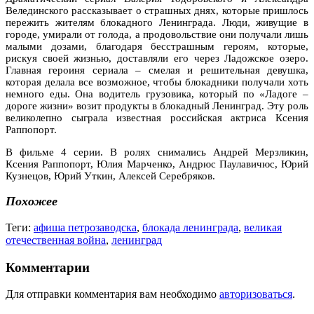
Велединского рассказывает о страшных днях, которые пришлось
пережить жителям блокадного Ленинграда. Люди, живущие в
городе, умирали от голода, а продовольствие они получали лишь
малыми дозами, благодаря бесстрашным героям, которые,
рискуя своей жизнью, доставляли его через Ладожское озеро.
Главная героиня сериала – смелая и решительная девушка,
которая делала все возможное, чтобы блокадники получали хоть
немного еды. Она водитель грузовика, который по «Ладоге –
дороге жизни» возит продукты в блокадный Ленинград. Эту роль
великолепно сыграла известная российская актриса Ксения
Раппопорт.
В фильме 4 серии. В ролях снимались Андрей Мерзликин,
Ксения Раппопорт, Юлия Марченко, Андрюс Паулавичюс, Юрий
Кузнецов, Юрий Уткин, Алексей Серебряков.
Похожее
Теги:
афиша петрозаводска
,
блокада ленинграда
,
великая
отечественная война
,
ленинград
Комментарии
Для отправки комментария вам необходимо
авторизоваться
.