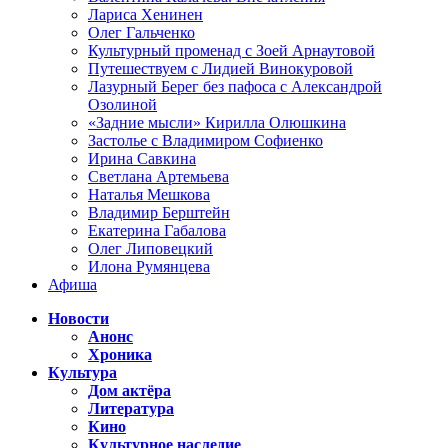
Лариса Хенинен
Олег Гальченко
Культурный променад с Зоей Арнаутовой
Путешествуем с Лидией Винокуровой
Лазурный Берег без пафоса с Александрой
Озолиной
«Задние мысли» Кирилла Олюшкина
Застолье с Владимиром Софиенко
Ирина Савкина
Светлана Артемьева
Наталья Мешкова
Владимир Берштейн
Екатерина Габалова
Олег Липовецкий
Илона Румянцева
Афиша
Новости
Анонс
Хроника
Культура
Дом актёра
Литература
Кино
Культурное наследие