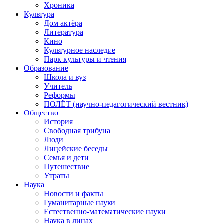
Хроника
Культура
Дом актёра
Литература
Кино
Культурное наследие
Парк культуры и чтения
Образование
Школа и вуз
Учитель
Реформы
ПОЛЁТ (научно-педагогический вестник)
Общество
История
Свободная трибуна
Люди
Лицейские беседы
Семья и дети
Путешествие
Утраты
Наука
Новости и факты
Гуманитарные науки
Естественно-математические науки
Наука в лицах