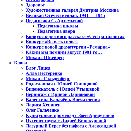
Здоровье
Художественная галерея Дмитрия Москина
Великая Отечественная. 1941 — 1945
Педагогика С. Артемьевой
Педагогика школы
Педагогика двора
Конкурс короткого рассказа «Сестра таланта»
Конкурс «Во весь голос»
Конкурс новой драматургии «Ремарка»
Каким мы помним август 1991-го…
Михаил Швейцер
Блоги
Блог Лицея
Алла Нестеренко
Михаил Гольденберг
Родословная с Юлией Свинцовой
Видоискатель с Юлией Утышевой
Вернисаж с Ириной Ларионовой
Валентина Калачёва. Впечатления
Лариса Хенинен
Олег Гальченко
Культурный променад с Зоей Арнаутовой
Путешествуем с Лидией Винокуровой
Лазурный Берег без пафоса с Александрой