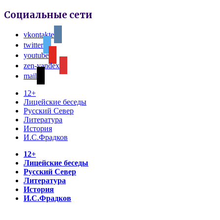
Социальные сети
vkontakte
twitter
youtube
zen-yandex
mail
12+
Лицейские беседы
Русский Север
Литература
История
И.С.Фрадков
12+
Лицейские беседы
Русский Север
Литература
История
И.С.Фрадков