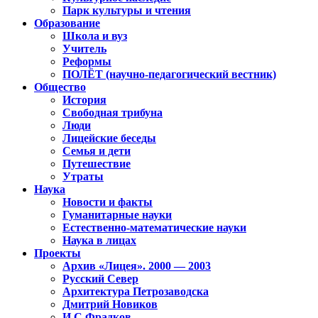
Парк культуры и чтения
Образование
Школа и вуз
Учитель
Реформы
ПОЛЁТ (научно-педагогический вестник)
Общество
История
Свободная трибуна
Люди
Лицейские беседы
Семья и дети
Путешествие
Утраты
Наука
Новости и факты
Гуманитарные науки
Естественно-математические науки
Наука в лицах
Проекты
Архив «Лицея». 2000 — 2003
Русский Север
Архитектура Петрозаводска
Дмитрий Новиков
И.С.Фрадков