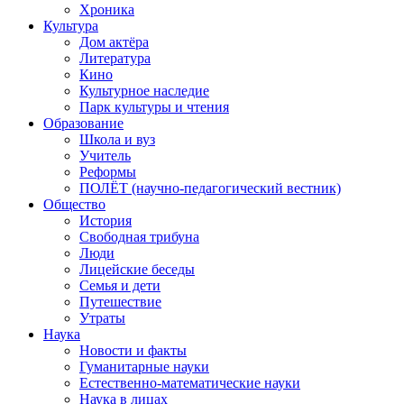
Хроника
Культура
Дом актёра
Литература
Кино
Культурное наследие
Парк культуры и чтения
Образование
Школа и вуз
Учитель
Реформы
ПОЛЁТ (научно-педагогический вестник)
Общество
История
Свободная трибуна
Люди
Лицейские беседы
Семья и дети
Путешествие
Утраты
Наука
Новости и факты
Гуманитарные науки
Естественно-математические науки
Наука в лицах