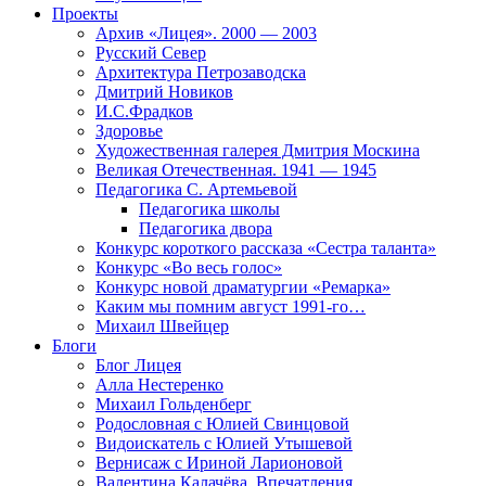
Проекты
Архив «Лицея». 2000 — 2003
Русский Север
Архитектура Петрозаводска
Дмитрий Новиков
И.С.Фрадков
Здоровье
Художественная галерея Дмитрия Москина
Великая Отечественная. 1941 — 1945
Педагогика С. Артемьевой
Педагогика школы
Педагогика двора
Конкурс короткого рассказа «Сестра таланта»
Конкурс «Во весь голос»
Конкурс новой драматургии «Ремарка»
Каким мы помним август 1991-го…
Михаил Швейцер
Блоги
Блог Лицея
Алла Нестеренко
Михаил Гольденберг
Родословная с Юлией Свинцовой
Видоискатель с Юлией Утышевой
Вернисаж с Ириной Ларионовой
Валентина Калачёва. Впечатления