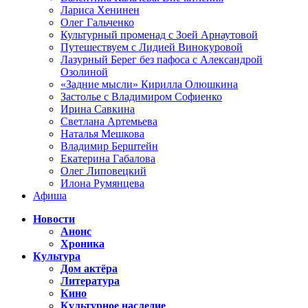
Лариса Хенинен
Олег Гальченко
Культурный променад с Зоей Арнаутовой
Путешествуем с Лидией Винокуровой
Лазурный Берег без пафоса с Александрой
Озолиной
«Задние мысли» Кирилла Олюшкина
Застолье с Владимиром Софиенко
Ирина Савкина
Светлана Артемьева
Наталья Мешкова
Владимир Берштейн
Екатерина Габалова
Олег Липовецкий
Илона Румянцева
Афиша
Новости
Анонс
Хроника
Культура
Дом актёра
Литература
Кино
Культурное наследие