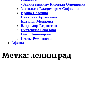
Озолиной
«Задние мысли» Кирилла Олюшкина
Застолье с Владимиром Софиенко
Ирина Савкина
Светлана Артемьева
Наталья Мешкова
Владимир Берштейн
Екатерина Габалова
Олег Липовецкий
Илона Румянцева
Афиша
Метка:
ленинград