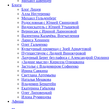
Михаил Швейцер
Блоги
Блог Лицея
Алла Нестеренко
Михаил Гольденберг
Родословная с Юлией Свинцовой
Видоискатель с Юлией Утышевой
Вернисаж с Ириной Ларионовой
Валентина Калачёва. Впечатления
Лариса Хенинен
Олег Гальченко
Культурный променад с Зоей Арнаутовой
Путешествуем с Лидией Винокуровой
Лазурный Берег без пафоса с Александрой Озолино
«Задние мысли» Кирилла Олюшкина
Застолье с Владимиром Софиенко
Ирина Савкина
Светлана Артемьева
Наталья Мешкова
Владимир Берштейн
Екатерина Габалова
Олег Липовецкий
Илона Румянцева
Афиша