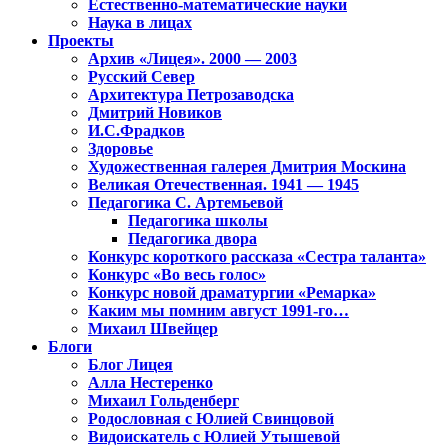
Естественно-математические науки
Наука в лицах
Проекты
Архив «Лицея». 2000 — 2003
Русский Север
Архитектура Петрозаводска
Дмитрий Новиков
И.С.Фрадков
Здоровье
Художественная галерея Дмитрия Москина
Великая Отечественная. 1941 — 1945
Педагогика С. Артемьевой
Педагогика школы
Педагогика двора
Конкурс короткого рассказа «Сестра таланта»
Конкурс «Во весь голос»
Конкурс новой драматургии «Ремарка»
Каким мы помним август 1991-го…
Михаил Швейцер
Блоги
Блог Лицея
Алла Нестеренко
Михаил Гольденберг
Родословная с Юлией Свинцовой
Видоискатель с Юлией Утышевой