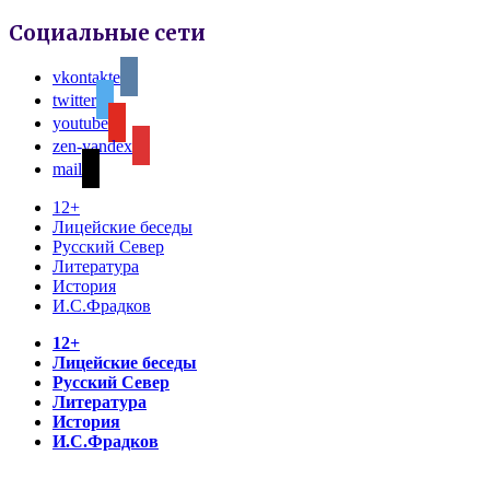
Социальные сети
vkontakte
twitter
youtube
zen-yandex
mail
12+
Лицейские беседы
Русский Север
Литература
История
И.С.Фрадков
12+
Лицейские беседы
Русский Север
Литература
История
И.С.Фрадков