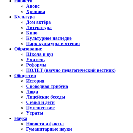
Новости
Анонс
Хроника
Культура
Дом актёра
Литература
Кино
Культурное наследие
Парк культуры и чтения
Образование
Школа и вуз
Учитель
Реформы
ПОЛЁТ (научно-педагогический вестник)
Общество
История
Свободная трибуна
Люди
Лицейские беседы
Семья и дети
Путешествие
Утраты
Наука
Новости и факты
Гуманитарные науки