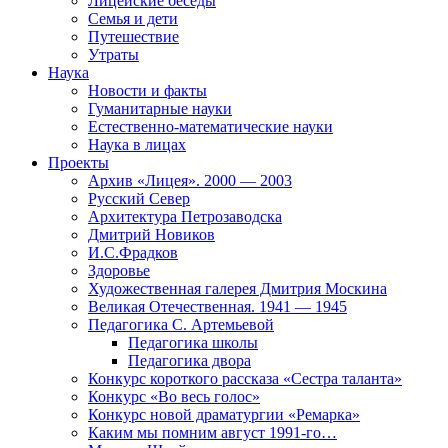
Лицейские беседы
Семья и дети
Путешествие
Утраты
Наука
Новости и факты
Гуманитарные науки
Естественно-математические науки
Наука в лицах
Проекты
Архив «Лицея». 2000 — 2003
Русский Север
Архитектура Петрозаводска
Дмитрий Новиков
И.С.Фрадков
Здоровье
Художественная галерея Дмитрия Москина
Великая Отечественная. 1941 — 1945
Педагогика С. Артемьевой
Педагогика школы
Педагогика двора
Конкурс короткого рассказа «Сестра таланта»
Конкурс «Во весь голос»
Конкурс новой драматургии «Ремарка»
Каким мы помним август 1991-го…