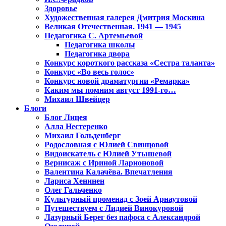
Здоровье
Художественная галерея Дмитрия Москина
Великая Отечественная. 1941 — 1945
Педагогика С. Артемьевой
Педагогика школы
Педагогика двора
Конкурс короткого рассказа «Сестра таланта»
Конкурс «Во весь голос»
Конкурс новой драматургии «Ремарка»
Каким мы помним август 1991-го…
Михаил Швейцер
Блоги
Блог Лицея
Алла Нестеренко
Михаил Гольденберг
Родословная с Юлией Свинцовой
Видоискатель с Юлией Утышевой
Вернисаж с Ириной Ларионовой
Валентина Калачёва. Впечатления
Лариса Хенинен
Олег Гальченко
Культурный променад с Зоей Арнаутовой
Путешествуем с Лидией Винокуровой
Лазурный Берег без пафоса с Александрой