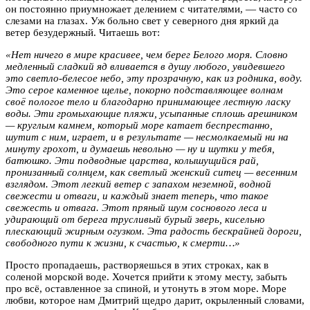
он постоянно приумножает делением с читателями, — часто со
слезами на глазах. Уж больно свет у северного дня яркий да
ветер безудержный. Читаешь вот:
«Нет ничего в мире красивее, чем берег Белого моря. Словно
медленный сладкий яд вливается в душу любого, увидевшего
это светло-белесое небо, эту прозрачную, как из родника, воду.
Это серое каменное щелье, покорно подставляющее волнам
своё пологое тело и благодарно принимающее лестную ласку
воды. Эти громыхающие пляжи, усыпанные сплошь арешником
— круглым камнем, который море катает беспрестанно,
шутит с ним, играет, и в результате — несмолкаемый ни на
минуту грохот, и думаешь невольно — ну и шутки у тебя,
батюшко. Эти подводные царства, колышущийся рай,
пронизанный солнцем, как светлый женский ситец — весенним
взглядом. Этот легкий ветер с запахом неземной, водной
свежести и отваги, и каждый знает теперь, что такое
свежесть и отвага. Этот пряный шум соснового леса и
удирающий от берега трусливый бурый зверь, кисельно
плескающий жирным огузком. Эта радость бескрайней дороги,
свободного пути к жизни, к счастью, к смерти…»
Просто пропадаешь, растворяешься в этих строках, как в
соленой морской воде. Хочется прийти к этому месту, забыть
про всё, оставленное за спиной, и утонуть в этом море. Море
любви, которое нам Дмитрий щедро дарит, окрыленный словами,