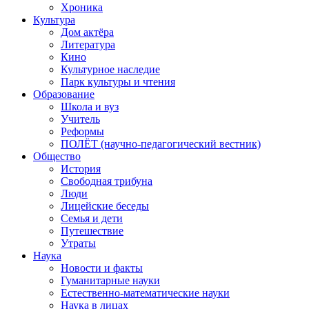
Хроника
Культура
Дом актёра
Литература
Кино
Культурное наследие
Парк культуры и чтения
Образование
Школа и вуз
Учитель
Реформы
ПОЛЁТ (научно-педагогический вестник)
Общество
История
Свободная трибуна
Люди
Лицейские беседы
Семья и дети
Путешествие
Утраты
Наука
Новости и факты
Гуманитарные науки
Естественно-математические науки
Наука в лицах