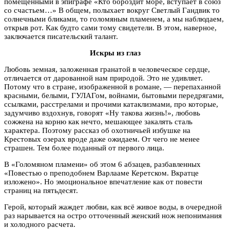
помещенными в эпиграфе «Кто бороздит море, вступает в союз
со счастьем…» В общем, полыхает вокруг Светлый Гандвик то
солнечными бликами, то голомяным пламенем, а мы наблюдаем,
открыв рот. Как будто сами тому свидетели. В этом, наверное,
заключается писательский талант.
Искры из глаз
Любовь земная, заложенная гранатой в человеческое сердце,
отличается от дарованной нам природой. Это не удивляет.
Потому что в стране, изображенной в романе, — перепаханной
красными, белыми, ГУЛАГом, войнами, бытовыми передрягами,
ссылками, расстрелами и прочими катаклизмами, про которые,
задумчиво вздохнув, говорят «Ну такова жизнь!», любовь
сожжена на корню как нечто, мешающее закалять сталь
характера. Поэтому рассказ об охотничьей избушке на
Крестовых озерах вроде даже ожидаем. От чего не менее
страшен. Тем более поданный от первого лица.
В «Голомяном пламени» об этом 6 абзацев, разбавленных
«Повестью о преподобнем Варлааме Керетском. Вкратце
изложено». Но эмоциональное впечатление как от повести
страниц на пятьдесят.
Герой, который жаждет любви, как всё живое воды, в очередной
раз нарывается на остро отточенный женский нож непонимания
и холодного расчета.