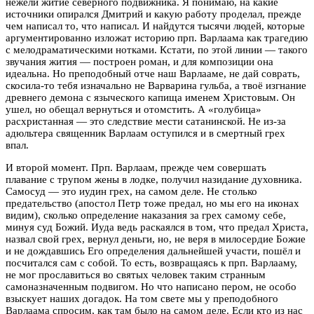
нежели житие северного подвижника. Я понимаю, на какие
источники опирался Дмитрий и какую работу проделал, прежде
чем написал то, что написал. И найдутся тысячи людей, которые
аргументированно изложат историю прп. Варлаама как трагедию
с мелодраматическими нотками. Кстати, по этой линии — такого
звучания жития — построен роман, и для композиции она
идеальна. Но преподобный отче наш Варлааме, не дай соврать,
скосила-то тебя изначально не Варварина гульба, а твоё изгнание
древнего демона с языческого капища именем Христовым. Он
ушел, но обещал вернуться и отомстить. А «голубица»
расхристанная — это следствие мести сатанинской. Не из-за
адюльтера священник Варлаам оступился и в смертный грех
впал.
И второй момент. Прп. Варлаам, прежде чем совершать
плавание с трупом жены в лодке, получил назидание духовника.
Самосуд — это иудин грех, на самом деле. Не столько
предательство (апостол Петр тоже предал, но мы его на иконах
видим), сколько определение наказания за грех самому себе,
минуя суд Божий. Иуда ведь раскаялся в том, что предал Христа,
назвал свой грех, вернул деньги, но, не веря в милосердие Божие
и не дождавшись Его определения дальнейшей участи, пошёл и
посчитался сам с собой. То есть, возвращаясь к прп. Варлааму,
не мог прославиться во святых человек таким странным
самоназначенным подвигом. Но что написано пером, не особо
взыскует наших догадок. На том свете мы у преподобного
Варлаама спросим, как там было на самом деле. Если кто из нас