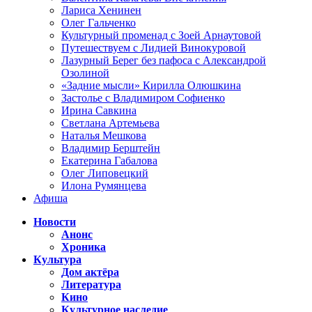
Лариса Хенинен
Олег Гальченко
Культурный променад с Зоей Арнаутовой
Путешествуем с Лидией Винокуровой
Лазурный Берег без пафоса с Александрой
Озолиной
«Задние мысли» Кирилла Олюшкина
Застолье с Владимиром Софиенко
Ирина Савкина
Светлана Артемьева
Наталья Мешкова
Владимир Берштейн
Екатерина Габалова
Олег Липовецкий
Илона Румянцева
Афиша
Новости
Анонс
Хроника
Культура
Дом актёра
Литература
Кино
Культурное наследие