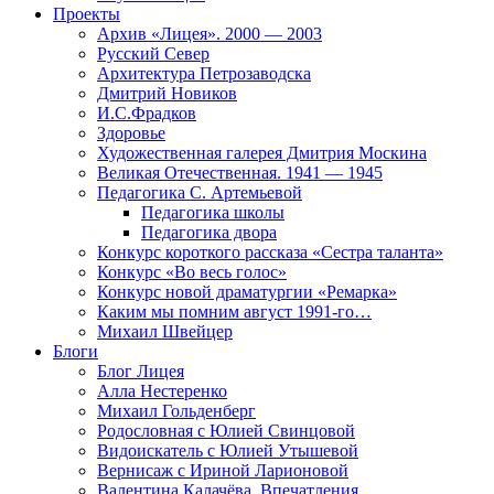
Проекты
Архив «Лицея». 2000 — 2003
Русский Север
Архитектура Петрозаводска
Дмитрий Новиков
И.С.Фрадков
Здоровье
Художественная галерея Дмитрия Москина
Великая Отечественная. 1941 — 1945
Педагогика С. Артемьевой
Педагогика школы
Педагогика двора
Конкурс короткого рассказа «Сестра таланта»
Конкурс «Во весь голос»
Конкурс новой драматургии «Ремарка»
Каким мы помним август 1991-го…
Михаил Швейцер
Блоги
Блог Лицея
Алла Нестеренко
Михаил Гольденберг
Родословная с Юлией Свинцовой
Видоискатель с Юлией Утышевой
Вернисаж с Ириной Ларионовой
Валентина Калачёва. Впечатления