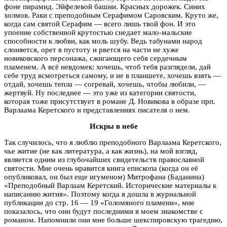
фоне пирамид. Эйфелевой башни. Красных дорожек. Синих
холмов. Раки с преподобным Серафимом Саровским. Круто же,
когда сам святой Серафим — всего лишь твой фон. И это
упоение собственной крутостью снедает мало-мальские
способности к любви, как моль шубу. Ведь табунами народ
слоняется, орет в пустоту и рвется на части не хуже
новиковского персонажа, сжигающего себя сердечным
пламенем. А всё невдомек: хочешь, чтоб тебя разглядели, дай
себе труд всмотреться самому, и не в планшете, хочешь взять —
отдай, хочешь тепла — согревай, хочешь, чтобы любили, —
жертвуй. Ну последнее — это уже из категории святости,
которая тоже присутствует в романе Д. Новикова в образе прп.
Варлаама Керетского и представлениях писателя о нем.
Искры в небе
Так случилось, что я люблю преподобного Варлаама Керетского,
чье житие (не как литература, а как жизнь), на мой взгляд,
является одним из глубочайших свидетельств православной
святости. Мне очень нравится книга епископа (когда он её
опубликовал, он был еще игуменом) Митрофана (Баданина)
«Преподобный Варлаам Керетский. Исторические материалы к
написанию жития». Поэтому когда я дошла в журнальной
публикации до стр. 16 — 19 «Голомяного пламени», мне
показалось, что они будут последними в моем знакомстве с
романом. Напомнили они мне больше шекспировскую трагедию,