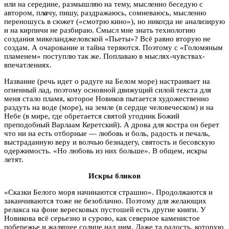
или на середине, размышляю на тему, мысленно беседую с
автором, пл
а
чу, пишу, раздражаюсь, сомневаюсь, мысленно
переношусь в сюжет («смотрю кино»), но никогда не анализирую
и на кирпичи не разбираю. Смысл мне знать технологию
создания микеланджеловской «Пьеты»? Всё равно вторую не
создам. А очарование и тайна теряются. Поэтому с «Голомяным
пламенем» поступлю так же. Поплаваю в мыслях-чувствах-
впечатлениях.
Название (речь идет о радуге на Белом море) настраивает на
огненный лад, поэтому основной движущий силой текста для
меня стало пламя, которое Новиков пытается художественно
раздуть на воде (море), на земле (в сердце человеческом) и на
Небе (в мире, где обретается святой угодник Божий
преподобный Варлаам Керетский). А дрова для костра он берет
что ни на есть отборные — любовь и боль, радость и печаль,
выстраданную веру и волчью безнадегу, святость и бесовскую
одержимость. «Но любовь из них больше». В общем, искры
летят.
Искры бликов
«Сказки Белого моря начинаются страшно». Продолжаются и
заканчиваются тоже не безоблачно. Поэтому для желающих
релакса на фоне вересковых пустошей есть другие книги. У
Новикова всё серьезно и сурово, как северное каменистое
побережье и жалящее солнце над ним. Даже та радость, которую