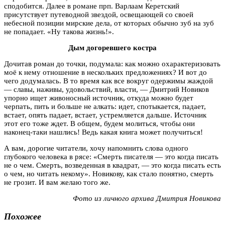
сподобится. Далее в романе прп. Варлаам Керетский
присутствует путеводной звездой, освещающей со своей
небесной позиции мирские дела, от которых обычно зуб на зуб
не попадает. «Ну такова жизнь!».
Дым догоревшего костра
Дочитав роман до точки, подумала: как можно охарактеризовать
моё к нему отношение в нескольких предложениях? И вот до
чего додумалась. В то время как все вокруг одержимы жаждой
— славы, наживы, удовольствий, власти, — Дмитрий Новиков
упорно ищет живоносный источник, откуда можно будет
черпать, пить и больше не алкать: идет, спотыкается, падает,
встает, опять падает, встает, устремляется дальше. Источник
этот его тоже ждет. В общем, будем молиться, чтобы они
наконец-таки нашлись! Ведь какая книга может получиться!
А вам, дорогие читатели, хочу напомнить слова одного
глубокого человека в рясе: «Смерть писателя — это когда писать
не о чем. Смерть, возведенная в квадрат, — это когда писать есть
о чем, но читать некому». Новикову, как стало понятно, смерть
не грозит. И вам желаю того же.
Фото из личного архива Дмитрия Новикова
Похожее