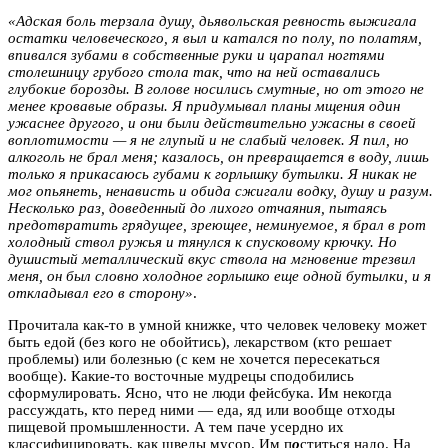
«Адская боль терзала душу, дьявольская ревность выжигала
остатки человеческого, я выл и катался по полу, по полатям,
впивался зубами в собственные руки и царапал ногтями
столешницу грубого стола так, что на ней оставались
глубокие борозды. В голове носились смутные, но от этого не
менее кровавые образы. Я придумывал планы мщения один
ужаснее другого, и они были действительно ужасны в своей
воплотимости — я не глупый и не слабый человек. Я пил, но
алкоголь не брал меня; казалось, он превращается в воду, лишь
только я прикасаюсь губами к горлышку бутылки. Я никак не
мог опьянеть, ненависть и обида сжигали водку, душу и разум.
Несколько раз, доведенный до лихого отчаяния, пытаясь
предотвратить грядущее, зреющее, неминуемое, я брал в рот
холодный ствол ружья и тянулся к спусковому крючку. Но
душистый металлический вкус ствола на мгновение трезвил
меня, он был словно холодное горлышко еще одной бутылки, и я
откладывал его в сторону»
.
Прочитала как-то в умной книжке, что человек человеку может
быть едой (без кого не обойтись), лекарством (кто решает
проблемы) или болезнью (с кем не хочется пересекаться
вообще). Какие-то восточные мудрецы сподобились
сформулировать. Ясно, что не люди фейсбука. Им некогда
рассуждать, кто перед ними — еда, яд или вообще отходы
пищевой промышленности. А тем паче усердно их
классифицировать, как шведы мусор. Им п
о
ститься надо. На