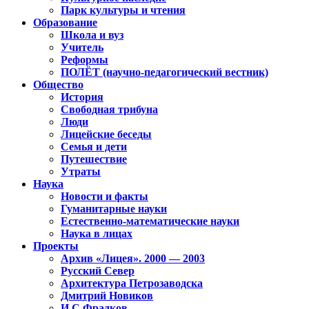
Парк культуры и чтения
Образование
Школа и вуз
Учитель
Реформы
ПОЛЁТ (научно-педагогический вестник)
Общество
История
Свободная трибуна
Люди
Лицейские беседы
Семья и дети
Путешествие
Утраты
Наука
Новости и факты
Гуманитарные науки
Естественно-математические науки
Наука в лицах
Проекты
Архив «Лицея». 2000 — 2003
Русский Север
Архитектура Петрозаводска
Дмитрий Новиков
И.С.Фрадков