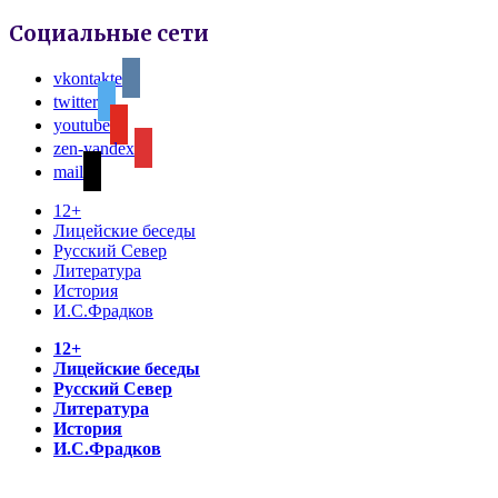
Социальные сети
vkontakte
twitter
youtube
zen-yandex
mail
12+
Лицейские беседы
Русский Север
Литература
История
И.С.Фрадков
12+
Лицейские беседы
Русский Север
Литература
История
И.С.Фрадков