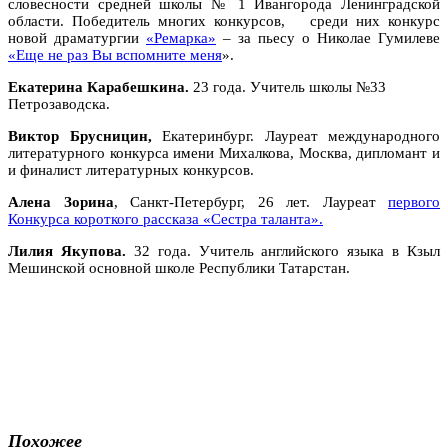
словесности средней школы № 1 Ивангорода Ленинградской
области. Победитель многих конкурсов, среди них конкурс
новой драматургии
«Ремарка»
– за пьесу о Николае Гумилеве
«Еще не раз Вы вспомните меня
».
Екатерина Карабешкина.
23 года. Учитель школы №33
Петрозаводска.
Виктор Брусницин,
Екатеринбург. Лауреат международного
литературного конкурса имени Михалкова, Москва, дипломант и
и финалист литературных конкурсов.
Алена Зорина
, Санкт-Петербург, 26 лет. Лауреат
первого
Конкурса короткого рассказа «Сестра таланта».
Лилия Якупова.
32 года. Учитель английского языка в Кзыл
Мешинской основной школе Республики Татарстан.
Похожее