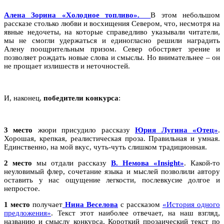
Алена Зорина «Холодное топливо».
В этом небольшом
рассказе столько любви и восхищения Севером, что, несмотря на
явные недочеты, на которые справедливо указывали читатели,
мы не смогли удержаться и единогласно решили наградить
Алену поощрительным призом. Север обостряет зрение и
позволяет рождать новые слова и смыслы. Но внимательнее – он
не прощает излишеств и неточностей.
И, наконец,
победители конкурса
:
3 место
жюри присудило рассказу
Юрия Лугина «Отец»
.
Хорошая, крепкая, реалистическая проза. Правильная и умная.
Единственно, на мой вкус, чуть-чуть слишком традиционная.
2 место
мы отдали рассказу
В. Немова «Insight»
. Какой-то
неуловимый флер, сочетание языка и мыслей позволили автору
оставить у нас ощущение легкости, послевкусие долгое и
непростое.
1 место
получает
Нина Веселова
с рассказом
«История одного
предложения»
. Текст этот наиболее отвечает, на наш взгляд,
названию и смыслу конкурса. Короткий прозаический текст по