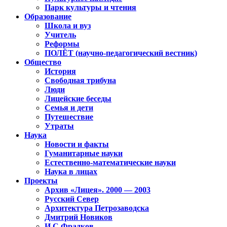
Парк культуры и чтения
Образование
Школа и вуз
Учитель
Реформы
ПОЛЁТ (научно-педагогический вестник)
Общество
История
Свободная трибуна
Люди
Лицейские беседы
Семья и дети
Путешествие
Утраты
Наука
Новости и факты
Гуманитарные науки
Естественно-математические науки
Наука в лицах
Проекты
Архив «Лицея». 2000 — 2003
Русский Север
Архитектура Петрозаводска
Дмитрий Новиков
И.С.Фрадков