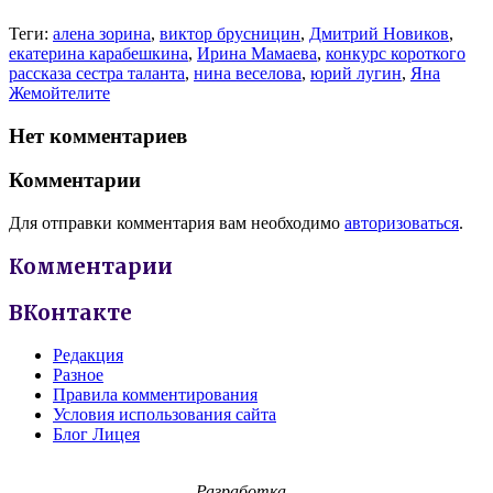
Теги:
алена зорина
,
виктор брусницин
,
Дмитрий Новиков
,
екатерина карабешкина
,
Ирина Мамаева
,
конкурс короткого
рассказа сестра таланта
,
нина веселова
,
юрий лугин
,
Яна
Жемойтелите
Нет комментариев
Комментарии
Для отправки комментария вам необходимо
авторизоваться
.
Комментарии
ВКонтакте
Редакция
Разное
Правила комментирования
Условия использования сайта
Блог Лицея
Разработка