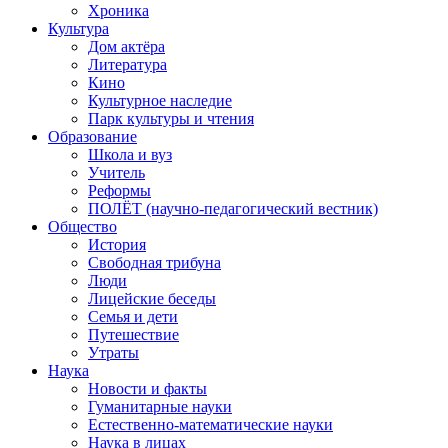
Хроника
Культура
Дом актёра
Литература
Кино
Культурное наследие
Парк культуры и чтения
Образование
Школа и вуз
Учитель
Реформы
ПОЛЁТ (научно-педагогический вестник)
Общество
История
Свободная трибуна
Люди
Лицейские беседы
Семья и дети
Путешествие
Утраты
Наука
Новости и факты
Гуманитарные науки
Естественно-математические науки
Наука в лицах