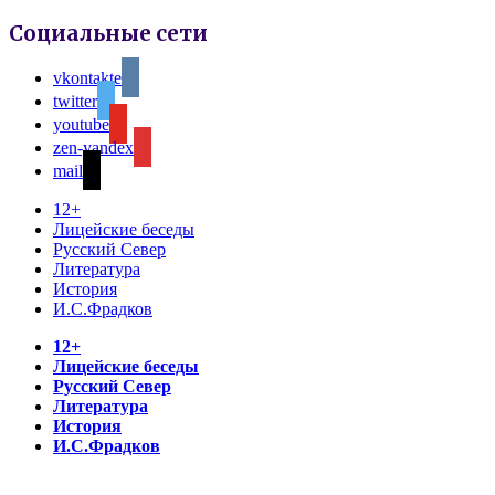
Социальные сети
vkontakte
twitter
youtube
zen-yandex
mail
12+
Лицейские беседы
Русский Север
Литература
История
И.С.Фрадков
12+
Лицейские беседы
Русский Север
Литература
История
И.С.Фрадков