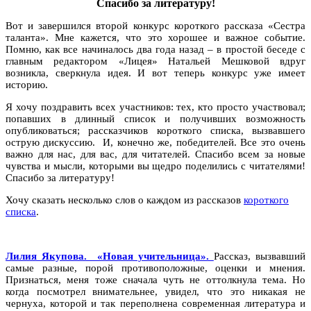
Спасибо за литературу!
Вот и завершился второй конкурс короткого рассказа «Сестра
таланта». Мне кажется, что это хорошее и важное событие.
Помню, как все начиналось два года назад – в простой беседе с
главным редактором «Лицея» Натальей Мешковой вдруг
возникла, сверкнула идея. И вот теперь конкурс уже имеет
историю.
Я хочу поздравить всех участников: тех, кто просто участвовал;
попавших в длинный список и получивших возможность
опубликоваться; рассказчиков короткого списка, вызвавшего
острую дискуссию. И, конечно же, победителей. Все это очень
важно для нас, для вас, для читателей. Спасибо всем за новые
чувства и мысли, которыми вы щедро поделились с читателями!
Спасибо за литературу!
Хочу сказать несколько слов о каждом из рассказов
короткого
списка
.
Лилия Якупова. «Новая учительница».
Рассказ, вызвавший
самые разные, порой противоположные, оценки и мнения.
Признаться, меня тоже сначала чуть не оттолкнула тема. Но
когда посмотрел внимательнее, увидел, что это никакая не
чернуха, которой и так переполнена современная литература и