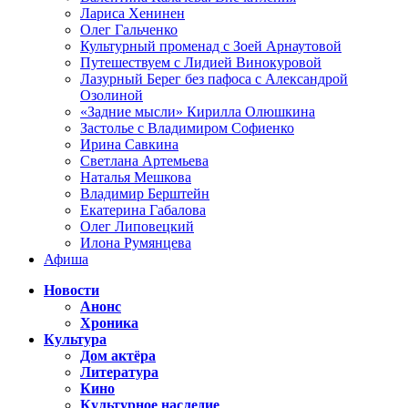
Лариса Хенинен
Олег Гальченко
Культурный променад с Зоей Арнаутовой
Путешествуем с Лидией Винокуровой
Лазурный Берег без пафоса с Александрой
Озолиной
«Задние мысли» Кирилла Олюшкина
Застолье с Владимиром Софиенко
Ирина Савкина
Светлана Артемьева
Наталья Мешкова
Владимир Берштейн
Екатерина Габалова
Олег Липовецкий
Илона Румянцева
Афиша
Новости
Анонс
Хроника
Культура
Дом актёра
Литература
Кино
Культурное наследие