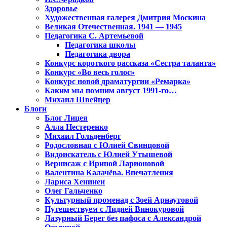
Здоровье
Художественная галерея Дмитрия Москина
Великая Отечественная. 1941 — 1945
Педагогика С. Артемьевой
Педагогика школы
Педагогика двора
Конкурс короткого рассказа «Сестра таланта»
Конкурс «Во весь голос»
Конкурс новой драматургии «Ремарка»
Каким мы помним август 1991-го…
Михаил Швейцер
Блоги
Блог Лицея
Алла Нестеренко
Михаил Гольденберг
Родословная с Юлией Свинцовой
Видоискатель с Юлией Утышевой
Вернисаж с Ириной Ларионовой
Валентина Калачёва. Впечатления
Лариса Хенинен
Олег Гальченко
Культурный променад с Зоей Арнаутовой
Путешествуем с Лидией Винокуровой
Лазурный Берег без пафоса с Александрой