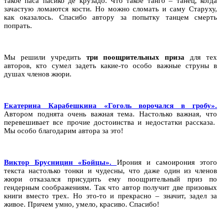
такое паса пасико де крузадо. Что такое танго – танец, когда
зачастую ломаются кости. Но можно сломать и саму Старуху,
как оказалось. Спасибо автору за попытку танцем смерть
попрать.
Мы решили учредить
три поощрительных приза
для тех
авторов, кто сумел задеть какие-то особо важные струны в
душах членов жюри.
Екатерина Карабешкина «Гоголь ворочался в гробу».
Автором поднята очень важная тема. Настолько важная, что
перевешивает все прочие достоинства и недостатки рассказа.
Мы особо благодарим автора за это!
Виктор Брусницин «Бойцы».
Ирония и самоирония этого
текста настолько тонки и чудесны, что даже один из членов
жюри отказался присудить ему поощрительный приз по
гендерным соображениям. Так что автор получит две призовых
книги вместо трех. Но это-то и прекрасно – значит, задел за
живое. Причем умно, умело, красиво. Спасибо!