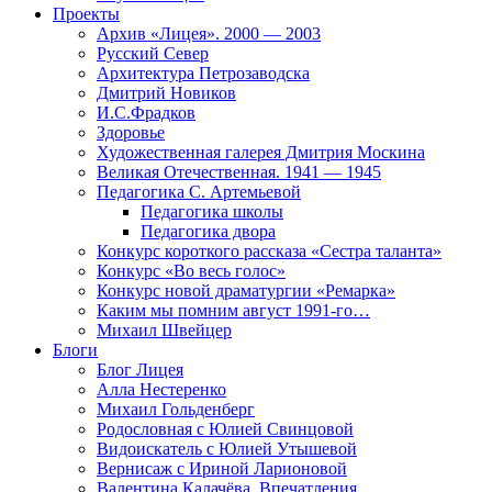
Проекты
Архив «Лицея». 2000 — 2003
Русский Север
Архитектура Петрозаводска
Дмитрий Новиков
И.С.Фрадков
Здоровье
Художественная галерея Дмитрия Москина
Великая Отечественная. 1941 — 1945
Педагогика С. Артемьевой
Педагогика школы
Педагогика двора
Конкурс короткого рассказа «Сестра таланта»
Конкурс «Во весь голос»
Конкурс новой драматургии «Ремарка»
Каким мы помним август 1991-го…
Михаил Швейцер
Блоги
Блог Лицея
Алла Нестеренко
Михаил Гольденберг
Родословная с Юлией Свинцовой
Видоискатель с Юлией Утышевой
Вернисаж с Ириной Ларионовой
Валентина Калачёва. Впечатления