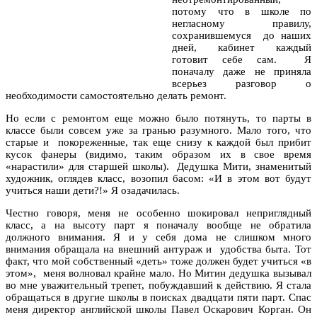
потому что в школе по
негласному правилу,
сохранившемуся до наших
дней, кабинет каждый
готовит себе сам. Я
поначалу даже не приняла
всерьез разговор о
необходимости самостоятельно делать ремонт.
Но если с ремонтом еще можно было потянуть, то парты в
классе были совсем уже за гранью разумного. Мало того, что
старые и покореженные, так еще снизу к каждой был прибит
кусок фанеры (видимо, таким образом их в свое время
«нарастили» для старшей школы). Дедушка Мити, знаменитый
художник, оглядев класс, возопил басом: «И в этом вот будут
учиться наши дети?!» Я озадачилась.
Честно говоря, меня не особенно шокировал неприглядный
класс, а на высоту парт я поначалу вообще не обратила
должного внимания. Я и у себя дома не слишком много
внимания обращала на внешний антураж и удобства быта. Тот
факт, что мой собственный «деть» тоже должен будет учиться «в
этом», меня волновал крайне мало. Но Митин дедушка вызывал
во мне уважительный трепет, побуждавший к действию. Я стала
обращаться в другие школы в поисках двадцати пяти парт. Спас
меня директор английской школы Павел Оскарович Корган. Он