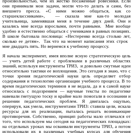
произвольностью, чем их жестко посаженные ровесники. Если
они принимали мои задачи, могли что-то делать и сами, без
внешнего пресса. «С ними можно общаться, как со
старшеклассниками», — сказала мне как-то молодая
учительница, заменявшая меня в течение двух дней. Они и
казались мне всегда взрослыми, почти равными. Мне вообще
удобно и естественно общаться с учениками в равных позициях.
В школе бытовала пословица: «Нестеренко всегда столько лет,
сколько ее детям». Так что на момент написания этих строк
мне двадцать пять. Но вернемся к учебному процессу.
Я начала эксперимент, имея вполне ясную стратегическую цель
— учить детей работе с проблемами в различных областях
знаний, используя инструменты ТРИЗ, и довольно смутные идеи
относительно тактики ее воплощения. Это сегодня я знаю, что с
точки зрения педагогической науки цель определяет отбор
содержания и технологию организации учебного процесса. В то
время педагогических терминов я не ведала, да и к самой науке
относилась с подозрением — научные тексты по педагогике
навевали гнетущую тоску и крайне мало помогали в осознании и
решении педагогических проблем. Я двигалась ощупью,
оперируя, как умела, инструментами ТРИЗ: ставила цели, искала
ресурсы для их реализации, пыталась решать возникающие
противоречия. Собственно, принцип работы мало отличался от
того, что используем мы сегодня на педагогических площадках:
на отдельных уроках мы осваивали инструменты ТРИЗ, а потом
использовали их в различных учебных курсах для обучения