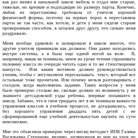
как раз менял в начальной школе мебель и отдал мне старые,
тяжелые, но крепкие и подходящие по размеру парты. Конечно,
любая их перестановка требовала от учителя хорошей
физической формы, поэтому на первых порах я переставляла
парты не так часто, как хотела, и дети у меня сидели старым
проверенным способом, в затылок друг другу, что сильно меня
раздражало.
Меня вообще удивляло и шокировало в школе многое, что
другие учителя принимали как должное. Они давно находились
внутри системы, а я была еще одной ногой на воле. Я,
например, никак не понимала, зачем на уроке чтения спрашивать
половину класса по очереди читать одно и то же стихотворение
наизусть. Или каким мотивом должен руководствоваться
ученик, чтобы с энтузиазмом пересказывать текст, который все
остальные тоже прочитали. Или почему нельзя разговаривать с
соседом, когда выполняешь задание. Таких вопросов у меня
было примерно столько же, сколько должно их возникнуть у не
знавшего детсадовской узды ребенка, впервые попавшего в
школу. Забавно, что в свои тридцать лет я не понимала важности
управления классом в учебном процессе, не догадывалась, что
без хорошего управления двадцать пять детей с не
сформированной еще учебной деятельностью научить по сути
невозможно.
Мне это объяснила примерно через месяц методист ИПК Галина
Васильевна Степанова, видимо, заглянувшая ко мне на урок по