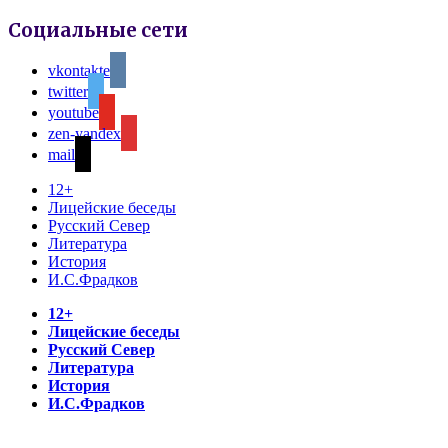
Социальные сети
vkontakte
twitter
youtube
zen-yandex
mail
12+
Лицейские беседы
Русский Север
Литература
История
И.С.Фрадков
12+
Лицейские беседы
Русский Север
Литература
История
И.С.Фрадков