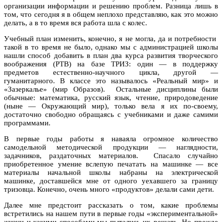
организации информации и решению проблем. Разница лишь в
том, что сегодня я в общем неплохо представляю, как это можно
делать, а в то время вся работа шла с колес.
Учебный план изменить, конечно, я не могла, да и потребности
такой в то время не было, однако мы с администрацией школы
нашли способ добавить в план два курса развития творческого
воображения (РТВ) на базе ТРИЗ: один — в поддержку
предметов естественно-научного цикла, другой —
гуманитарного. В классе это называлось «Реальный мир» и
«Зазеркалье» (мир Образов). Остальные дисциплины были
обычные: математика, русский язык, чтение, природоведение
(ныне — Окружающий мир), только вела я их по-своему,
достаточно свободно обращаясь с учебниками и даже самими
программами.
В первые годы работы я наваяла огромное количество
самодельной методической продукции — наглядности,
задачников, раздаточных материалов. Спасало случайно
приобретенное умение вслепую печатать на машинке — все
материалы начальной школы набраны на электрической
машинке, доставшейся мне от одного уехавшего за границу
тризовца. Конечно, очень много «продуктов» делали сами дети.
Далее мне предстоит рассказать о том, какие проблемы
встретились на нашем пути в первые годы «экспериментальной»
жизни и какими способами мы пытались их решать. Но прежде