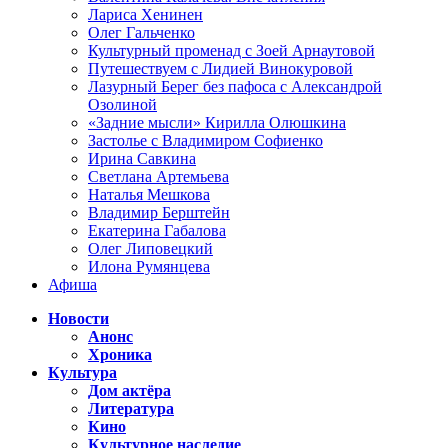
Лариса Хенинен
Олег Гальченко
Культурный променад с Зоей Арнаутовой
Путешествуем с Лидией Винокуровой
Лазурный Берег без пафоса с Александрой
Озолиной
«Задние мысли» Кирилла Олюшкина
Застолье с Владимиром Софиенко
Ирина Савкина
Светлана Артемьева
Наталья Мешкова
Владимир Берштейн
Екатерина Габалова
Олег Липовецкий
Илона Румянцева
Афиша
Новости
Анонс
Хроника
Культура
Дом актёра
Литература
Кино
Культурное наследие