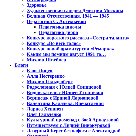
Здоровье
Художественная галерея Дмитрия Москина
Великая Отечественная. 1941 — 1945
Педагогика С. Артемьевой
Педагогика школы
Педагогика двора
Конкурс короткого рассказа «Сестра таланта»
Конкурс «Во весь голос»
Конкурс новой драматургии «Ремарка»
Каким мы помним август 1991-го…
Михаил Швейцер
Блоги
Блог Лицея
Алла Нестеренко
Михаил Гольденберг
Родословная с Юлией Свинцовой
Видоискатель с Юлией Утышевой
Вернисаж с Ириной Ларионовой
Валентина Калачёва. Впечатления
Лариса Хенинен
Олег Гальченко
Культурный променад с Зоей Арнаутовой
Путешествуем с Лидией Винокуровой
Лазурный Берег без пафоса с Александрой