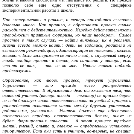
позволю себе еще одно отступления о специфике
экспериментальной работы в школе.
Про эксперименты и раньше, и теперь приходится слышать
довольно много. Как правило, в образовании проект сильно
расходится с действительностью. Изредка действительность
преподносит приятные сюрпризы, но чаще наоборот. Самое
простое в таких случаях — найти виновных, их в реальной
жизни всегда можно найти: дети не задались, родители не
выполняют рекомендации, администрация не понимает, коллеги
мешают. Если эксперимент не лично твой, а спущенный сверху,
тогда вообще просто: я делаю, как написано у автора, если
что-то не так, — это не ко мне. Итоги такого подхода
предсказуемы.
Образование, как любой процесс, требует управления.
Управление — это прежде всего распределение
ответственности. В образовании дело осложняется тем, что
основной учитель (теперь иногда — тьютор) не просто берет
на себя большую часть ответственности за учебный процесс и
распределяет оставшиеся части между другими учителями,
родителями, учениками. Учитель должен еще обеспечить
постепенную передачу ответственности детям, иначе не
будет формирования личности. А этот процесс требует
знаний, умений, опыта и, главное — определенных установок,
приоритетов. Если они есть и учитель, во-первых, не спешит