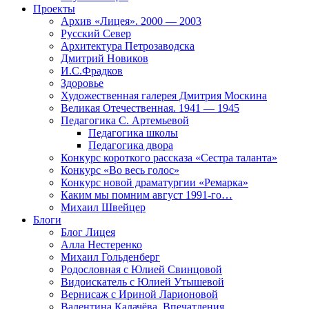
Проекты
Архив «Лицея». 2000 — 2003
Русский Север
Архитектура Петрозаводска
Дмитрий Новиков
И.С.Фрадков
Здоровье
Художественная галерея Дмитрия Москина
Великая Отечественная. 1941 — 1945
Педагогика С. Артемьевой
Педагогика школы
Педагогика двора
Конкурс короткого рассказа «Сестра таланта»
Конкурс «Во весь голос»
Конкурс новой драматургии «Ремарка»
Каким мы помним август 1991-го…
Михаил Швейцер
Блоги
Блог Лицея
Алла Нестеренко
Михаил Гольденберг
Родословная с Юлией Свинцовой
Видоискатель с Юлией Утышевой
Вернисаж с Ириной Ларионовой
Валентина Калачёва. Впечатления