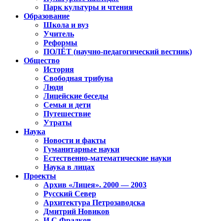
Парк культуры и чтения
Образование
Школа и вуз
Учитель
Реформы
ПОЛЁТ (научно-педагогический вестник)
Общество
История
Свободная трибуна
Люди
Лицейские беседы
Семья и дети
Путешествие
Утраты
Наука
Новости и факты
Гуманитарные науки
Естественно-математические науки
Наука в лицах
Проекты
Архив «Лицея». 2000 — 2003
Русский Север
Архитектура Петрозаводска
Дмитрий Новиков
И.С.Фрадков