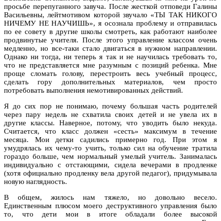
просьбе перепуганного завуча. После жесткой отповеди Галины
Васильевны, лейтмотивом которой звучало «ТЫ ТАК НИКОГО
НИЧЕМУ НЕ НАУЧИШЬ», я осознала проблему и отправилась
по ее совету в другие школы смотреть, как работают наиболее
продвинутые учителя. После этого управление классом очень
медленно, но все-таки стало двигаться в нужном направлении.
Однако ни тогда, ни теперь я так и не научилась требовать то,
что не представляется мне разумным с позиций ребенка. Мне
проще сломать голову, перестроить весь учебный процесс,
сделать гору дополнительных материалов, чем просто
потребовать выполнения немотивированных действий.
Я до сих пор не понимаю, почему большая часть родителей
через пару недель не схватила своих детей и не увела их в
другие классы. Наверное, потому, что уводить было некуда.
Считается, что класс должен «сесть» максимум в течение
месяца. Мои детки садились примерно год. При этом я
умудрялась их чему-то учить, только сил на обучение тратила
гораздо больше, чем нормальный умелый учитель. Занималась
индивидуально с отстающими, сидела вечерами в продленке
(хотя официально продленку вела другой педагог), придумывала
новую наглядность.
В общем, жилось нам тяжело, но довольно весело.
Единственным плюсом моего деструктивного управления было
то, что дети мои в итоге обладали более высокой