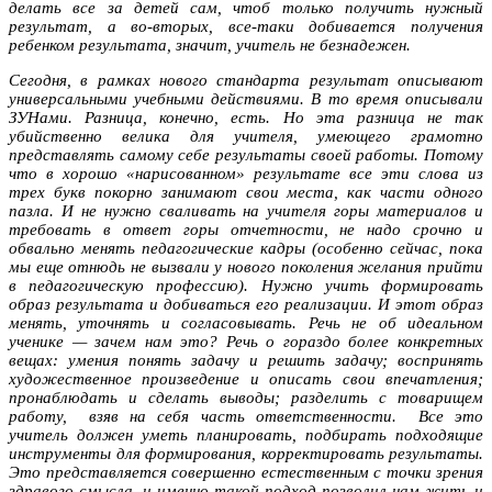
делать все за детей сам, чтоб только получить нужный
результат, а во-вторых, все-таки добивается получения
ребенком результата, значит, учитель не безнадежен.
Сегодня, в рамках нового стандарта результат описывают
универсальными учебными действиями. В то время описывали
ЗУНами. Разница, конечно, есть. Но эта разница не так
убийственно велика для учителя, умеющего грамотно
представлять самому себе результаты своей работы. Потому
что в хорошо «нарисованном» результате все эти слова из
трех букв покорно занимают свои места, как части одного
пазла. И не нужно сваливать на учителя горы материалов и
требовать в ответ горы отчетности, не надо срочно и
обвально менять педагогические кадры (особенно сейчас, пока
мы еще отнюдь не вызвали у нового поколения желания прийти
в педагогическую профессию). Нужно учить формировать
образ результата и добиваться его реализации. И этот образ
менять, уточнять и согласовывать. Речь не об идеальном
ученике — зачем нам это? Речь о гораздо более конкретных
вещах: умения понять задачу и решить задачу; воспринять
художественное произведение и описать свои впечатления;
пронаблюдать и сделать выводы; разделить с товарищем
работу, взяв на себя часть ответственности. Все это
учитель должен уметь планировать, подбирать подходящие
инструменты для формирования, корректировать результаты.
Это представляется совершенно естественным с точки зрения
здравого смысла, и именно такой подход позволил нам жить и