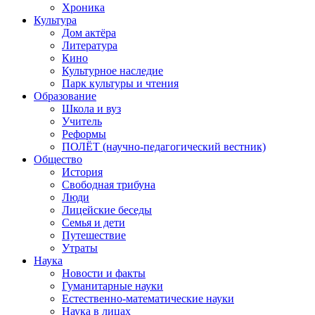
Хроника
Культура
Дом актёра
Литература
Кино
Культурное наследие
Парк культуры и чтения
Образование
Школа и вуз
Учитель
Реформы
ПОЛЁТ (научно-педагогический вестник)
Общество
История
Свободная трибуна
Люди
Лицейские беседы
Семья и дети
Путешествие
Утраты
Наука
Новости и факты
Гуманитарные науки
Естественно-математические науки
Наука в лицах