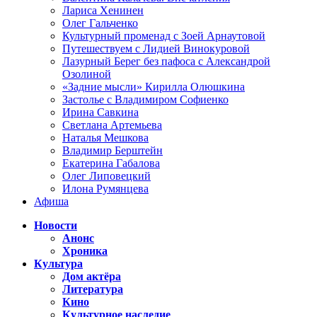
Лариса Хенинен
Олег Гальченко
Культурный променад с Зоей Арнаутовой
Путешествуем с Лидией Винокуровой
Лазурный Берег без пафоса с Александрой
Озолиной
«Задние мысли» Кирилла Олюшкина
Застолье с Владимиром Софиенко
Ирина Савкина
Светлана Артемьева
Наталья Мешкова
Владимир Берштейн
Екатерина Габалова
Олег Липовецкий
Илона Румянцева
Афиша
Новости
Анонс
Хроника
Культура
Дом актёра
Литература
Кино
Культурное наследие