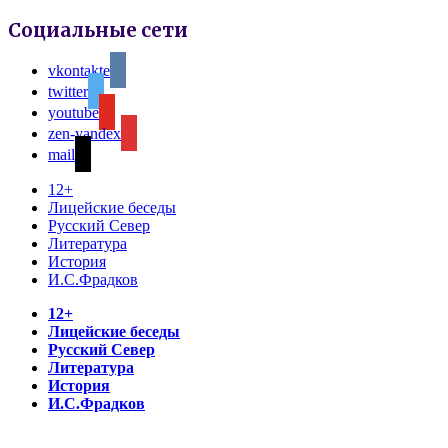
Социальные сети
vkontakte
twitter
youtube
zen-yandex
mail
12+
Лицейские беседы
Русский Север
Литература
История
И.С.Фрадков
12+
Лицейские беседы
Русский Север
Литература
История
И.С.Фрадков