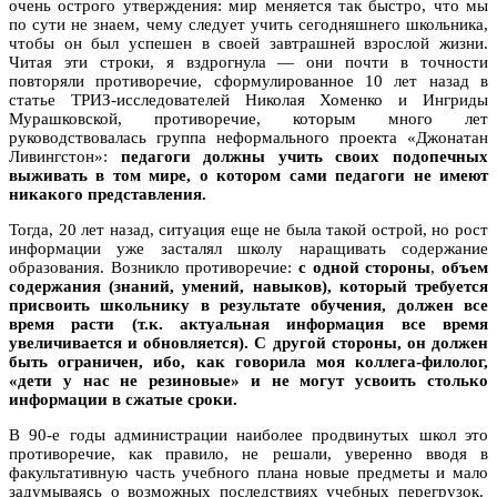
очень острого утверждения: мир меняется так быстро, что мы
по сути не знаем, чему следует учить сегодняшнего школьника,
чтобы он был успешен в своей завтрашней взрослой жизни.
Читая эти строки, я вздрогнула — они почти в точности
повторяли противоречие, сформулированное 10 лет назад в
статье ТРИЗ-исследователей Николая Хоменко и Ингриды
Мурашковской, противоречие, которым много лет
руководствовалась группа неформального проекта «Джонатан
Ливингстон»:
педагоги должны учить своих подопечных
выживать в том мире, о котором сами педагоги не имеют
никакого представления.
Тогда, 20 лет назад, ситуация еще не была такой острой, но рост
информации уже засталял школу наращивать содержание
образования. Возникло противоречие:
с одной стороны
,
объем
содержания (знаний, умений, навыков), который требуется
присвоить школьнику в результате обучения, должен все
время расти (т.к. актуальная информация все время
увеличивается и обновляется). С другой стороны, он должен
быть ограничен, ибо, как говорила моя коллега-филолог,
«дети у нас не резиновые» и не могут усвоить столько
информации в сжатые сроки.
В 90-е годы администрации наиболее продвинутых школ это
противоречие, как правило, не решали, уверенно вводя в
факультативную часть учебного плана новые предметы и мало
задумываясь о возможных последствиях учебных перегрузок.