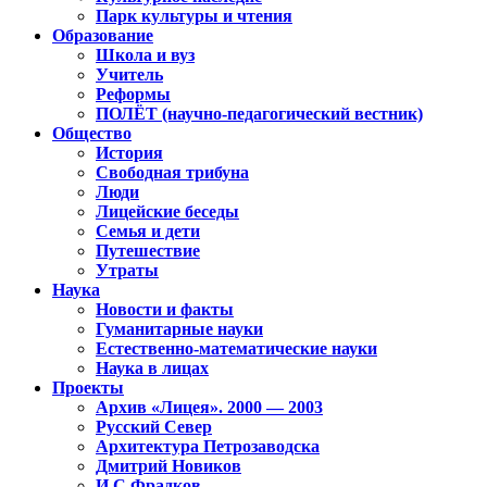
Парк культуры и чтения
Образование
Школа и вуз
Учитель
Реформы
ПОЛЁТ (научно-педагогический вестник)
Общество
История
Свободная трибуна
Люди
Лицейские беседы
Семья и дети
Путешествие
Утраты
Наука
Новости и факты
Гуманитарные науки
Естественно-математические науки
Наука в лицах
Проекты
Архив «Лицея». 2000 — 2003
Русский Север
Архитектура Петрозаводска
Дмитрий Новиков
И.С.Фрадков