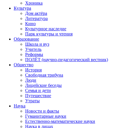
Хроника
Культура
Дом актёра
Литература
Кино
Культурное наследие
Парк культуры и чтения
Образование
Школа и вуз
Учитель
Реформы
ПОЛЁТ (научно-педагогический вестник)
Общество
История
Свободная трибуна
Люди
Лицейские беседы
Семья и дети
Путешествие
Утраты
Наука
Новости и факты
Гуманитарные науки
Естественно-математические науки
Наука в лицах