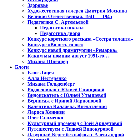
Здоровье
Художественная галерея Дмитрия Москина
Великая Отечественная. 1941 — 1945
Педагогика С. Артемьевой
Педагогика школы
Педагогика двора
Конкурс короткого рассказа «Сестра таланта»
Конкурс «Во весь голос»
Конкурс новой драматургии «Ремарка»
Каким мы помним август 1991-го…
Михаил Швейцер
Блоги
Блог Лицея
Алла Нестеренко
Михаил Гольденберг
Родословная с Юлией Свинцовой
Видоискатель с Юлией Утышевой
Вернисаж с Ириной Ларионовой
Валентина Калачёва. Впечатления
Лариса Хенинен
Олег Гальченко
Культурный променад с Зоей Арнаутовой
Путешествуем с Лидией Винокуровой
Лазурный Берег без пафоса с Александрой