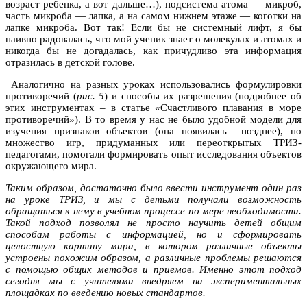
возраст ребенка, а вот дальше…), подсистема атома — микроб,
часть микроба — лапка, а на самом нижнем этаже — коготки на
лапке микроба. Вот так! Если бы не системный лифт, я бы
наивно радовалась, что мой ученик знает о молекулах и атомах и
никогда бы не догадалась, как причудливо эта информация
отразилась в детской голове.
Аналогично на разных уроках использовались формулировки
противоречий (
рис. 5
) и способы их разрешения (подробнее об
этих инструментах – в статье «Счастливого плавания в море
противоречий»). В то время у нас не было удобной модели для
изучения признаков объектов (она появилась позднее), но
множество игр, придуманных или переоткрытых ТРИЗ-
педагогами, помогали формировать опыт исследования объектов
окружающего мира.
Таким образом, достаточно было ввести инструмент один раз
на уроке ТРИЗ, и мы с детьми получали возможность
обращаться к нему в учебном процессе по мере необходимости.
Такой подход позволял не просто научить детей общим
способам работы с информацией, но и сформировать
целостную картину мира, в котором различные объекты
устроены похожим образом, а различные проблемы решаются
с помощью общих методов и приемов. Именно этот подход
сегодня мы с учителями внедряем на экспериментальных
площадках по введению новых стандартов.