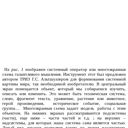
На
рис. 1
изображен системный оператор или многоэкранная
схема талантливого мышления. Инструмент этот был предложен
автором ТРИЗ Г.С. Альтшуллером для формиования системной
картины мира, так необходимой изобретателю. В центральный
экран помещается объект, который мы собираемся изучить,
описать или изменить. Это может быть техническая система,
слово, фрагмент текста, уравнение, растение или животное,
герой произведения, историческое событие, социальная
группа… Многоэкранная схема задает модель работы с этим
объектом. На нижних экранах рассматриваются подсистемы
(части), еще ниже – части частей и т.д. ; на верхних –
надсистемы, для которых наша система сама является частью.
Левый ряд экранов позволяет таким же путем рассмотреть