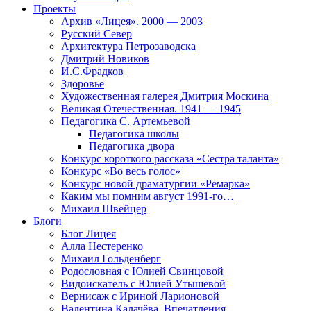
Проекты
Архив «Лицея». 2000 — 2003
Русский Север
Архитектура Петрозаводска
Дмитрий Новиков
И.С.Фрадков
Здоровье
Художественная галерея Дмитрия Москина
Великая Отечественная. 1941 — 1945
Педагогика С. Артемьевой
Педагогика школы
Педагогика двора
Конкурс короткого рассказа «Сестра таланта»
Конкурс «Во весь голос»
Конкурс новой драматургии «Ремарка»
Каким мы помним август 1991-го…
Михаил Швейцер
Блоги
Блог Лицея
Алла Нестеренко
Михаил Гольденберг
Родословная с Юлией Свинцовой
Видоискатель с Юлией Утышевой
Вернисаж с Ириной Ларионовой
Валентина Калачёва. Впечатления