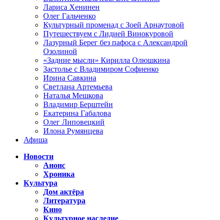
Лариса Хенинен
Олег Гальченко
Культурный променад с Зоей Арнаутовой
Путешествуем с Лидией Винокуровой
Лазурный Берег без пафоса с Александрой
Озолиной
«Задние мысли» Кирилла Олюшкина
Застолье с Владимиром Софиенко
Ирина Савкина
Светлана Артемьева
Наталья Мешкова
Владимир Берштейн
Екатерина Габалова
Олег Липовецкий
Илона Румянцева
Афиша
Новости
Анонс
Хроника
Культура
Дом актёра
Литература
Кино
Культурное наследие