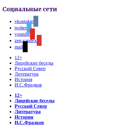
Социальные сети
vkontakte
twitter
youtube
zen-yandex
mail
12+
Лицейские беседы
Русский Север
Литература
История
И.С.Фрадков
12+
Лицейские беседы
Русский Север
Литература
История
И.С.Фрадков