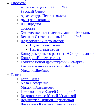
Проекты
Архив «Лицея». 2000 — 2003
Русский Север
Архитектура Петрозаводска
Дмитрий Новиков
И.С.Фрадков
Здоровье
Художественная галерея Дмитрия Москина
Великая Отечественная. 1941 — 1945
Педагогика С. Артемьевой
Педагогика школы
Педагогика двора
Конкурс короткого рассказа «Сестра таланта»
Конкурс «Во весь голос»
Конкурс новой драматургии «Ремарка»
Каким мы помним август 1991-го…
Михаил Швейцер
Блоги
Блог Лицея
Алла Нестеренко
Михаил Гольденберг
Родословная с Юлией Свинцовой
Видоискатель с Юлией Утышевой
Вернисаж с Ириной Ларионовой
Валентина Калачёва. Впечатления