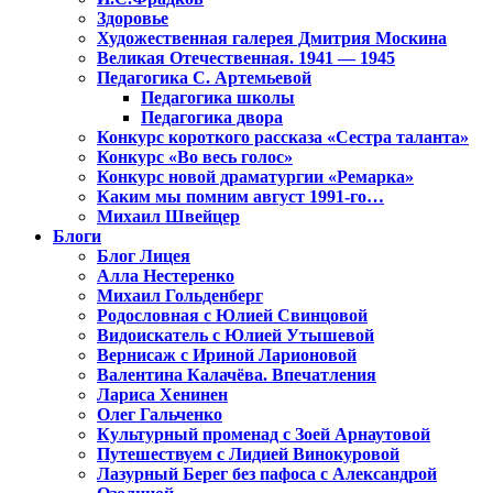
Здоровье
Художественная галерея Дмитрия Москина
Великая Отечественная. 1941 — 1945
Педагогика С. Артемьевой
Педагогика школы
Педагогика двора
Конкурс короткого рассказа «Сестра таланта»
Конкурс «Во весь голос»
Конкурс новой драматургии «Ремарка»
Каким мы помним август 1991-го…
Михаил Швейцер
Блоги
Блог Лицея
Алла Нестеренко
Михаил Гольденберг
Родословная с Юлией Свинцовой
Видоискатель с Юлией Утышевой
Вернисаж с Ириной Ларионовой
Валентина Калачёва. Впечатления
Лариса Хенинен
Олег Гальченко
Культурный променад с Зоей Арнаутовой
Путешествуем с Лидией Винокуровой
Лазурный Берег без пафоса с Александрой