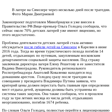
В лагере на Сямозере через несколько дней после трагедии.
Фото Марии Дмитриевой
Законопроект подготовлен Минобрнауки и уже внесен в
Правительство РФ.Вице-премьер Ольга Голодец сообщила, что
сейчас около 70% детских лагерей уже имеют лицензию, но
этого недостаточно.
Проблема деятельности детских лагерей стала активно
обсуждаться
после гибели детей на Сямозере
в Карелии в июне
2016 года. Тогда во время туристического похода погибли 14
детей, отдыхающих по путевкам, закупленным московским
департаментом социальной защиты населения. Под стражу
заключили директора лагеря Елену Решетову и ее заместителя
Вадима Виноградова. Руководитель регионального
Роспотребнадзора Анатолий Коваленко находится под
домашним арестом. Голодец сразу после трагедии на
совещании у президента Владимира Путина заявила, что
критерий цены должен перестать быть главным при определении
мест отдыха детей, аукционы должны быть устранены из
системы таких закупок. Она также сообщила, что в прошлом
году за три летних месяца из числа детей, отдыхавших
неорганизованно, погибли 1674 ребенка.
По словам Ольги Голодец, полностью перейти к лицензированию