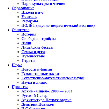
Парк культуры и чтения
Образование
Школа и вуз
Учитель
Реформы
ПОЛЁТ (научно-педагогический вестник)
Общество
История
Свободная трибуна
Люди
Лицейские беседы
Семья и дети
Путешествие
Утраты
Наука
Новости и факты
Гуманитарные науки
Естественно-математические науки
Наука в лицах
Проекты
Архив «Лицея». 2000 — 2003
Русский Север
Архитектура Петрозаводска
Дмитрий Новиков
И.С.Фрадков