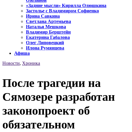
Озолиной
«Задние мысли» Кирилла Олюшкина
Застолье с Владимиром Софиенко
Ирина Савкина
Светлана Артемьева
Наталья Мешкова
Владимир Берштейн
Екатерина Габалова
Олег Липовецкий
Илона Румянцева
Афиша
Новости
,
Хроника
После трагедии на
Сямозере разработан
законопроект об
обязательном