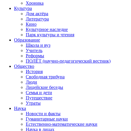
Хроника
Культура
Дом актёра
Литература
Кино
Культурное наследие
Парк культуры и чтения
Образование
Школа и вуз
Учитель
Реформы
ПОЛЁТ (научно-педагогический вестник)
Общество
История
Свободная трибуна
Люди
Лицейские беседы
Семья и дети
Путешествие
Утраты
Наука
Новости и факты
Гуманитарные науки
Естественно-математические науки
Наука в лицах