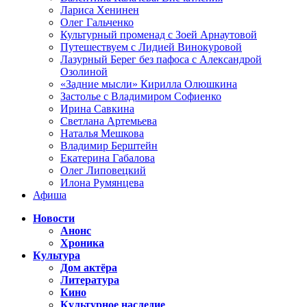
Лариса Хенинен
Олег Гальченко
Культурный променад с Зоей Арнаутовой
Путешествуем с Лидией Винокуровой
Лазурный Берег без пафоса с Александрой
Озолиной
«Задние мысли» Кирилла Олюшкина
Застолье с Владимиром Софиенко
Ирина Савкина
Светлана Артемьева
Наталья Мешкова
Владимир Берштейн
Екатерина Габалова
Олег Липовецкий
Илона Румянцева
Афиша
Новости
Анонс
Хроника
Культура
Дом актёра
Литература
Кино
Культурное наследие