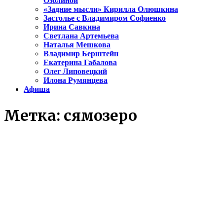
Озолиной
«Задние мысли» Кирилла Олюшкина
Застолье с Владимиром Софиенко
Ирина Савкина
Светлана Артемьева
Наталья Мешкова
Владимир Берштейн
Екатерина Габалова
Олег Липовецкий
Илона Румянцева
Афиша
Метка:
сямозеро