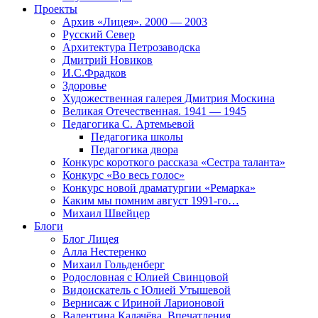
Проекты
Архив «Лицея». 2000 — 2003
Русский Север
Архитектура Петрозаводска
Дмитрий Новиков
И.С.Фрадков
Здоровье
Художественная галерея Дмитрия Москина
Великая Отечественная. 1941 — 1945
Педагогика С. Артемьевой
Педагогика школы
Педагогика двора
Конкурс короткого рассказа «Сестра таланта»
Конкурс «Во весь голос»
Конкурс новой драматургии «Ремарка»
Каким мы помним август 1991-го…
Михаил Швейцер
Блоги
Блог Лицея
Алла Нестеренко
Михаил Гольденберг
Родословная с Юлией Свинцовой
Видоискатель с Юлией Утышевой
Вернисаж с Ириной Ларионовой
Валентина Калачёва. Впечатления