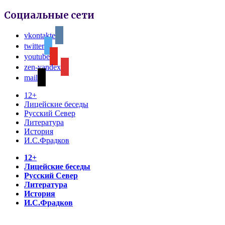
Социальные сети
vkontakte
twitter
youtube
zen-yandex
mail
12+
Лицейские беседы
Русский Север
Литература
История
И.С.Фрадков
12+
Лицейские беседы
Русский Север
Литература
История
И.С.Фрадков