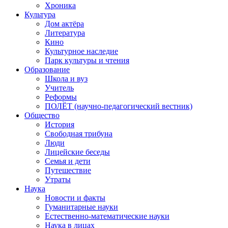
Хроника
Культура
Дом актёра
Литература
Кино
Культурное наследие
Парк культуры и чтения
Образование
Школа и вуз
Учитель
Реформы
ПОЛЁТ (научно-педагогический вестник)
Общество
История
Свободная трибуна
Люди
Лицейские беседы
Семья и дети
Путешествие
Утраты
Наука
Новости и факты
Гуманитарные науки
Естественно-математические науки
Наука в лицах