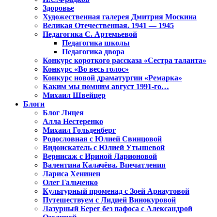
Здоровье
Художественная галерея Дмитрия Москина
Великая Отечественная. 1941 — 1945
Педагогика С. Артемьевой
Педагогика школы
Педагогика двора
Конкурс короткого рассказа «Сестра таланта»
Конкурс «Во весь голос»
Конкурс новой драматургии «Ремарка»
Каким мы помним август 1991-го…
Михаил Швейцер
Блоги
Блог Лицея
Алла Нестеренко
Михаил Гольденберг
Родословная с Юлией Свинцовой
Видоискатель с Юлией Утышевой
Вернисаж с Ириной Ларионовой
Валентина Калачёва. Впечатления
Лариса Хенинен
Олег Гальченко
Культурный променад с Зоей Арнаутовой
Путешествуем с Лидией Винокуровой
Лазурный Берег без пафоса с Александрой