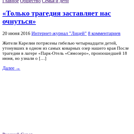
Главное
Общество
Семья и дети
«Только трагедия заставляет нас
очнуться»
20 июня 2016
Интернет-журнал "Лицей"
8 комментариев
Жители Карелии потрясены гибелью четырнадцати детей,
утонувших в одном из самых коварных озер нашего края После
трагедии в лагере «Парк-Отель «Сямозеро», произошедшей 18
июня, но узнали о […]
Далее →