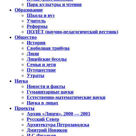
Парк культуры и чтения
Образование
Школа и вуз
Учитель
Реформы
ПОЛЁТ (научно-педагогический вестник)
Общество
История
Свободная трибуна
Люди
Лицейские беседы
Семья и дети
Путешествие
Утраты
Наука
Новости и факты
Гуманитарные науки
Естественно-математические науки
Наука в лицах
Проекты
Архив «Лицея». 2000 — 2003
Русский Север
Архитектура Петрозаводска
Дмитрий Новиков
И.С.Фрадков