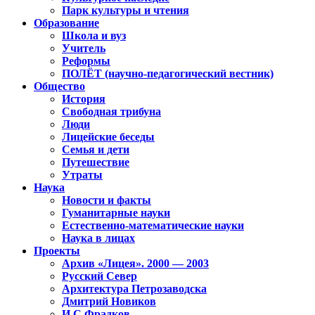
Парк культуры и чтения
Образование
Школа и вуз
Учитель
Реформы
ПОЛЁТ (научно-педагогический вестник)
Общество
История
Свободная трибуна
Люди
Лицейские беседы
Семья и дети
Путешествие
Утраты
Наука
Новости и факты
Гуманитарные науки
Естественно-математические науки
Наука в лицах
Проекты
Архив «Лицея». 2000 — 2003
Русский Север
Архитектура Петрозаводска
Дмитрий Новиков
И.С.Фрадков