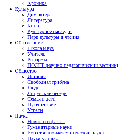
Хроника
Культура
Дом актёра
Литература
Кино
Культурное наследие
Парк культуры и чтения
Образование
Школа и вуз
Учитель
Реформы
ПОЛЁТ (научно-педагогический вестник)
Общество
История
Свободная трибуна
Люди
Лицейские беседы
Семья и дети
Путешествие
Утраты
Наука
Новости и факты
Гуманитарные науки
Естественно-математические науки
Наука в лицах