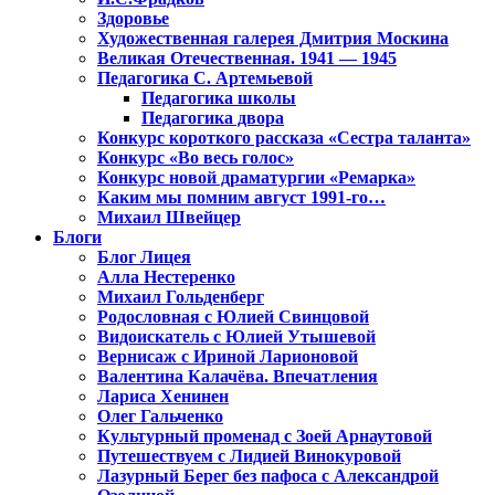
Здоровье
Художественная галерея Дмитрия Москина
Великая Отечественная. 1941 — 1945
Педагогика С. Артемьевой
Педагогика школы
Педагогика двора
Конкурс короткого рассказа «Сестра таланта»
Конкурс «Во весь голос»
Конкурс новой драматургии «Ремарка»
Каким мы помним август 1991-го…
Михаил Швейцер
Блоги
Блог Лицея
Алла Нестеренко
Михаил Гольденберг
Родословная с Юлией Свинцовой
Видоискатель с Юлией Утышевой
Вернисаж с Ириной Ларионовой
Валентина Калачёва. Впечатления
Лариса Хенинен
Олег Гальченко
Культурный променад с Зоей Арнаутовой
Путешествуем с Лидией Винокуровой
Лазурный Берег без пафоса с Александрой