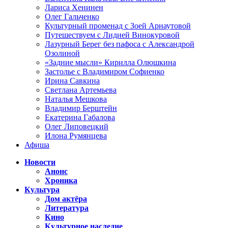
Лариса Хенинен
Олег Гальченко
Культурный променад с Зоей Арнаутовой
Путешествуем с Лидией Винокуровой
Лазурный Берег без пафоса с Александрой
Озолиной
«Задние мысли» Кирилла Олюшкина
Застолье с Владимиром Софиенко
Ирина Савкина
Светлана Артемьева
Наталья Мешкова
Владимир Берштейн
Екатерина Габалова
Олег Липовецкий
Илона Румянцева
Афиша
Новости
Анонс
Хроника
Культура
Дом актёра
Литература
Кино
Культурное наследие