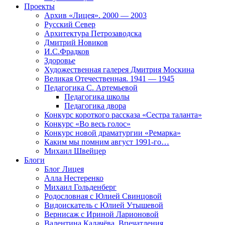
Проекты
Архив «Лицея». 2000 — 2003
Русский Север
Архитектура Петрозаводска
Дмитрий Новиков
И.С.Фрадков
Здоровье
Художественная галерея Дмитрия Москина
Великая Отечественная. 1941 — 1945
Педагогика С. Артемьевой
Педагогика школы
Педагогика двора
Конкурс короткого рассказа «Сестра таланта»
Конкурс «Во весь голос»
Конкурс новой драматургии «Ремарка»
Каким мы помним август 1991-го…
Михаил Швейцер
Блоги
Блог Лицея
Алла Нестеренко
Михаил Гольденберг
Родословная с Юлией Свинцовой
Видоискатель с Юлией Утышевой
Вернисаж с Ириной Ларионовой
Валентина Калачёва. Впечатления