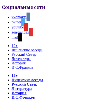
Социальные сети
vkontakte
twitter
youtube
zen-yandex
mail
12+
Лицейские беседы
Русский Север
Литература
История
И.С.Фрадков
12+
Лицейские беседы
Русский Север
Литература
История
И.С.Фрадков