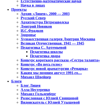
Естественно-математические науки
Наука в лицах
Проекты
Архив «Лицея». 2000 — 2003
Русский Север
Архитектура Петрозаводска
Дмитрий Новиков
И.С.Фрадков
Здоровье
Художественная галерея Дмитрия Москина
Великая Отечественная. 1941 — 1945
Педагогика С. Артемьевой
Педагогика школы
Педагогика двора
Конкурс короткого рассказа «Сестра таланта»
Конкурс «Во весь голос»
Конкурс новой драматургии «Ремарка»
Каким мы помним август 1991-го…
Михаил Швейцер
Блоги
Блог Лицея
Алла Нестеренко
Михаил Гольденберг
Родословная с Юлией Свинцовой
Видоискатель с Юлией Утышевой