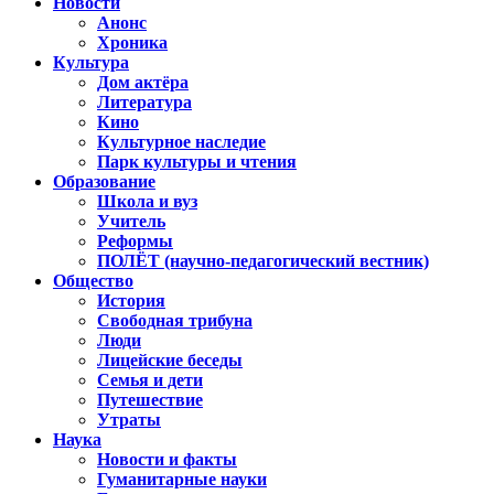
Новости
Анонс
Хроника
Культура
Дом актёра
Литература
Кино
Культурное наследие
Парк культуры и чтения
Образование
Школа и вуз
Учитель
Реформы
ПОЛЁТ (научно-педагогический вестник)
Общество
История
Свободная трибуна
Люди
Лицейские беседы
Семья и дети
Путешествие
Утраты
Наука
Новости и факты
Гуманитарные науки