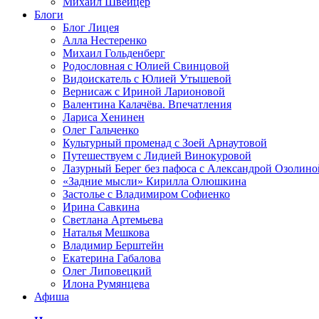
Михаил Швейцер
Блоги
Блог Лицея
Алла Нестеренко
Михаил Гольденберг
Родословная с Юлией Свинцовой
Видоискатель с Юлией Утышевой
Вернисаж с Ириной Ларионовой
Валентина Калачёва. Впечатления
Лариса Хенинен
Олег Гальченко
Культурный променад с Зоей Арнаутовой
Путешествуем с Лидией Винокуровой
Лазурный Берег без пафоса с Александрой Озолино
«Задние мысли» Кирилла Олюшкина
Застолье с Владимиром Софиенко
Ирина Савкина
Светлана Артемьева
Наталья Мешкова
Владимир Берштейн
Екатерина Габалова
Олег Липовецкий
Илона Румянцева
Афиша