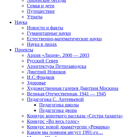
Лицейские беседы
Семья и дети
Путешествие
Утраты
Наука
Новости и факты
Гуманитарные науки
Естественно-математические науки
Наука в лицах
Проекты
Архив «Лицея». 2000 — 2003
Русский Север
Архитектура Петрозаводска
Дмитрий Новиков
И.С.Фрадков
Здоровье
Художественная галерея Дмитрия Москина
Великая Отечественная. 1941 — 1945
Педагогика С. Артемьевой
Педагогика школы
Педагогика двора
Конкурс короткого рассказа «Сестра таланта»
Конкурс «Во весь голос»
Конкурс новой драматургии «Ремарка»
Каким мы помним август 1991-го…