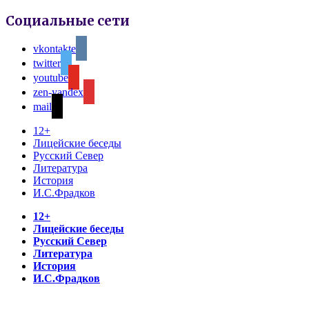
Социальные сети
vkontakte
twitter
youtube
zen-yandex
mail
12+
Лицейские беседы
Русский Север
Литература
История
И.С.Фрадков
12+
Лицейские беседы
Русский Север
Литература
История
И.С.Фрадков