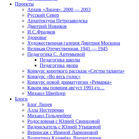
Проекты
Архив «Лицея». 2000 — 2003
Русский Север
Архитектура Петрозаводска
Дмитрий Новиков
И.С.Фрадков
Здоровье
Художественная галерея Дмитрия Москина
Великая Отечественная. 1941 — 1945
Педагогика С. Артемьевой
Педагогика школы
Педагогика двора
Конкурс короткого рассказа «Сестра таланта»
Конкурс «Во весь голос»
Конкурс новой драматургии «Ремарка»
Каким мы помним август 1991-го…
Михаил Швейцер
Блоги
Блог Лицея
Алла Нестеренко
Михаил Гольденберг
Родословная с Юлией Свинцовой
Видоискатель с Юлией Утышевой
Вернисаж с Ириной Ларионовой
Валентина Калачёва. Впечатления