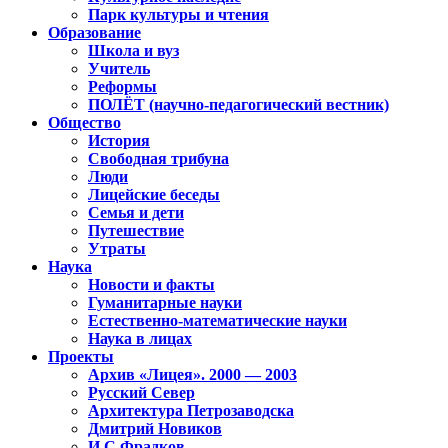
Парк культуры и чтения
Образование
Школа и вуз
Учитель
Реформы
ПОЛЁТ (научно-педагогический вестник)
Общество
История
Свободная трибуна
Люди
Лицейские беседы
Семья и дети
Путешествие
Утраты
Наука
Новости и факты
Гуманитарные науки
Естественно-математические науки
Наука в лицах
Проекты
Архив «Лицея». 2000 — 2003
Русский Север
Архитектура Петрозаводска
Дмитрий Новиков
И.С.Фрадков