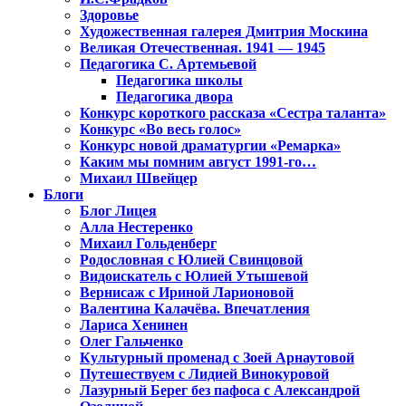
Здоровье
Художественная галерея Дмитрия Москина
Великая Отечественная. 1941 — 1945
Педагогика С. Артемьевой
Педагогика школы
Педагогика двора
Конкурс короткого рассказа «Сестра таланта»
Конкурс «Во весь голос»
Конкурс новой драматургии «Ремарка»
Каким мы помним август 1991-го…
Михаил Швейцер
Блоги
Блог Лицея
Алла Нестеренко
Михаил Гольденберг
Родословная с Юлией Свинцовой
Видоискатель с Юлией Утышевой
Вернисаж с Ириной Ларионовой
Валентина Калачёва. Впечатления
Лариса Хенинен
Олег Гальченко
Культурный променад с Зоей Арнаутовой
Путешествуем с Лидией Винокуровой
Лазурный Берег без пафоса с Александрой