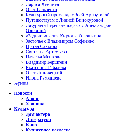
Лариса Хенинен
Олег Гальченко
Культурный променад с Зоей Арнаутовой
Путешествуем с Лидией Винокуровой
Лазурный Берег без пафоса с Александрой
Озолиной
«Задние мысли» Кирилла Олюшкина
Застолье с Владимиром Софиенко
Ирина Савкина
Светлана Артемьева
Наталья Мешкова
Владимир Берштейн
Екатерина Габалова
Олег Липовецкий
Илона Румянцева
Афиша
Новости
Анонс
Хроника
Культура
Дом актёра
Литература
Кино
Культурное наследие