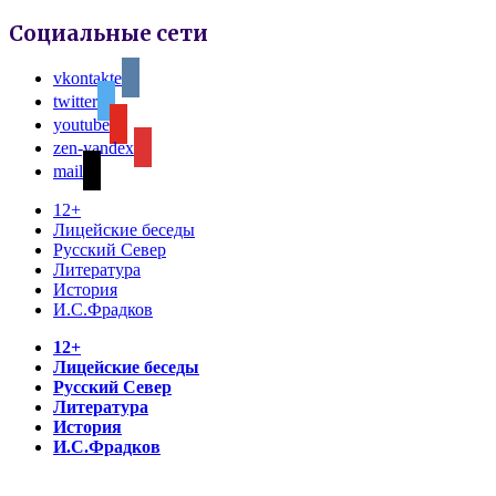
Социальные сети
vkontakte
twitter
youtube
zen-yandex
mail
12+
Лицейские беседы
Русский Север
Литература
История
И.С.Фрадков
12+
Лицейские беседы
Русский Север
Литература
История
И.С.Фрадков