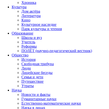
Хроника
Культура
Дом актёра
Литература
Кино
Культурное наследие
Парк культуры и чтения
Образование
Школа и вуз
Учитель
Реформы
ПОЛЁТ (научно-педагогический вестник)
Общество
История
Свободная трибуна
Люди
Лицейские беседы
Семья и дети
Путешествие
Утраты
Наука
Новости и факты
Гуманитарные науки
Естественно-математические науки
Наука в лицах