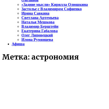
Озолиной
«Задние мысли» Кирилла Олюшкина
Застолье с Владимиром Софиенко
Ирина Савкина
Светлана Артемьева
Наталья Мешкова
Владимир Берштейн
Екатерина Габалова
Олег Липовецкий
Илона Румянцева
Афиша
Метка:
астрономия