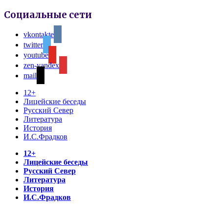
Социальные сети
vkontakte
twitter
youtube
zen-yandex
mail
12+
Лицейские беседы
Русский Север
Литература
История
И.С.Фрадков
12+
Лицейские беседы
Русский Север
Литература
История
И.С.Фрадков