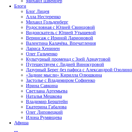
Михаил Швейцер
Блоги
Блог Лицея
Алла Нестеренко
Михаил Гольденберг
Родословная с Юлией Свинцовой
Видоискатель с Юлией Утышевой
Вернисаж с Ириной Ларионовой
Валентина Калачёва. Впечатления
Лариса Хенинен
Олег Гальченко
Культурный променад с Зоей Арнаутовой
Путешествуем с Лидией Винокуровой
Лазурный Берег без пафоса с Александрой Озолино
«Задние мысли» Кирилла Олюшкина
Застолье с Владимиром Софиенко
Ирина Савкина
Светлана Артемьева
Наталья Мешкова
Владимир Берштейн
Екатерина Габалова
Олег Липовецкий
Илона Румянцева
Афиша