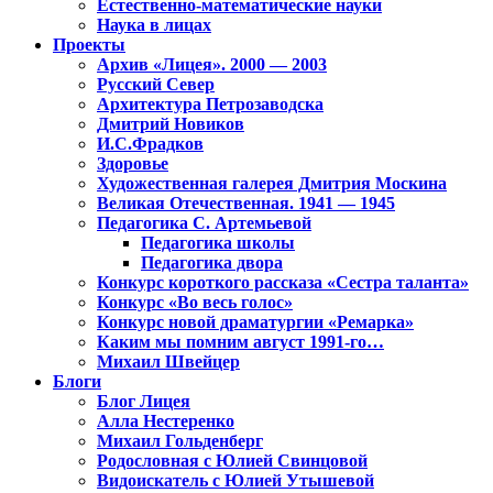
Естественно-математические науки
Наука в лицах
Проекты
Архив «Лицея». 2000 — 2003
Русский Север
Архитектура Петрозаводска
Дмитрий Новиков
И.С.Фрадков
Здоровье
Художественная галерея Дмитрия Москина
Великая Отечественная. 1941 — 1945
Педагогика С. Артемьевой
Педагогика школы
Педагогика двора
Конкурс короткого рассказа «Сестра таланта»
Конкурс «Во весь голос»
Конкурс новой драматургии «Ремарка»
Каким мы помним август 1991-го…
Михаил Швейцер
Блоги
Блог Лицея
Алла Нестеренко
Михаил Гольденберг
Родословная с Юлией Свинцовой
Видоискатель с Юлией Утышевой