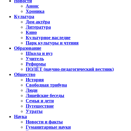
Новости
Анонс
Хроника
Культура
Дом актёра
Литература
Кино
Культурное наследие
Парк культуры и чтения
Образование
Школа и вуз
Учитель
Реформы
ПОЛЁТ (научно-педагогический вестник)
Общество
История
Свободная трибуна
Люди
Лицейские беседы
Семья и дети
Путешествие
Утраты
Наука
Новости и факты
Гуманитарные науки