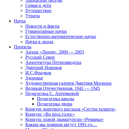
Лицейские беседы
Семья и дети
Путешествие
Утраты
Наука
Новости и факты
Гуманитарные науки
Естественно-математические науки
Наука в лицах
Проекты
Архив «Лицея». 2000 — 2003
Русский Север
Архитектура Петрозаводска
Дмитрий Новиков
И.С.Фрадков
Здоровье
Художественная галерея Дмитрия Москина
Великая Отечественная. 1941 — 1945
Педагогика С. Артемьевой
Педагогика школы
Педагогика двора
Конкурс короткого рассказа «Сестра таланта»
Конкурс «Во весь голос»
Конкурс новой драматургии «Ремарка»
Каким мы помним август 1991-го…