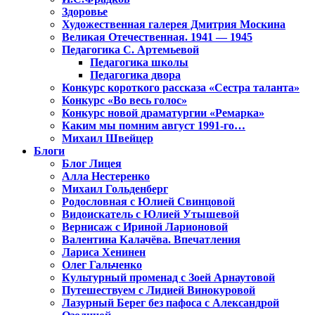
Здоровье
Художественная галерея Дмитрия Москина
Великая Отечественная. 1941 — 1945
Педагогика С. Артемьевой
Педагогика школы
Педагогика двора
Конкурс короткого рассказа «Сестра таланта»
Конкурс «Во весь голос»
Конкурс новой драматургии «Ремарка»
Каким мы помним август 1991-го…
Михаил Швейцер
Блоги
Блог Лицея
Алла Нестеренко
Михаил Гольденберг
Родословная с Юлией Свинцовой
Видоискатель с Юлией Утышевой
Вернисаж с Ириной Ларионовой
Валентина Калачёва. Впечатления
Лариса Хенинен
Олег Гальченко
Культурный променад с Зоей Арнаутовой
Путешествуем с Лидией Винокуровой
Лазурный Берег без пафоса с Александрой