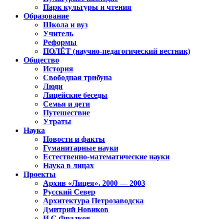
Парк культуры и чтения
Образование
Школа и вуз
Учитель
Реформы
ПОЛЁТ (научно-педагогический вестник)
Общество
История
Свободная трибуна
Люди
Лицейские беседы
Семья и дети
Путешествие
Утраты
Наука
Новости и факты
Гуманитарные науки
Естественно-математические науки
Наука в лицах
Проекты
Архив «Лицея». 2000 — 2003
Русский Север
Архитектура Петрозаводска
Дмитрий Новиков
И.С.Фрадков