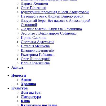
Лариса Хенинен
Олег Гальченко
Культурный променад с Зоей Арнаутовой
Путешествуем с Лидией Винокуровой
Лазурный Берег без пафоса с Александрой
Озолиной
«Задние мысли» Кирилла Олюшкина
Застолье с Владимиром Софиенко
Ирина Савкина
Светлана Артемьева
Наталья Мешкова
Владимир Берштейн
Екатерина Габалова
Олег Липовецкий
Илона Румянцева
Афиша
Новости
Анонс
Хроника
Культура
Дом актёра
Литература
Кино
Культурное наследие