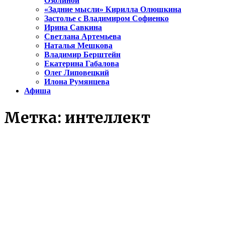
Озолиной
«Задние мысли» Кирилла Олюшкина
Застолье с Владимиром Софиенко
Ирина Савкина
Светлана Артемьева
Наталья Мешкова
Владимир Берштейн
Екатерина Габалова
Олег Липовецкий
Илона Румянцева
Афиша
Метка:
интеллект