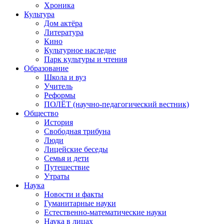
Хроника
Культура
Дом актёра
Литература
Кино
Культурное наследие
Парк культуры и чтения
Образование
Школа и вуз
Учитель
Реформы
ПОЛЁТ (научно-педагогический вестник)
Общество
История
Свободная трибуна
Люди
Лицейские беседы
Семья и дети
Путешествие
Утраты
Наука
Новости и факты
Гуманитарные науки
Естественно-математические науки
Наука в лицах