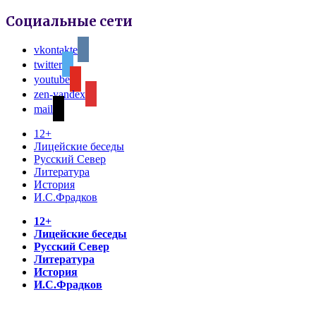
Социальные сети
vkontakte
twitter
youtube
zen-yandex
mail
12+
Лицейские беседы
Русский Север
Литература
История
И.С.Фрадков
12+
Лицейские беседы
Русский Север
Литература
История
И.С.Фрадков