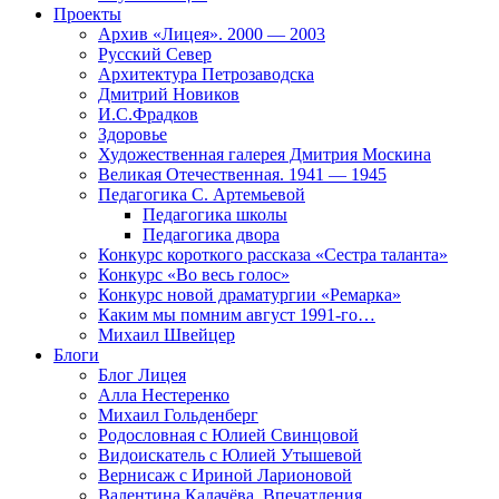
Проекты
Архив «Лицея». 2000 — 2003
Русский Север
Архитектура Петрозаводска
Дмитрий Новиков
И.С.Фрадков
Здоровье
Художественная галерея Дмитрия Москина
Великая Отечественная. 1941 — 1945
Педагогика С. Артемьевой
Педагогика школы
Педагогика двора
Конкурс короткого рассказа «Сестра таланта»
Конкурс «Во весь голос»
Конкурс новой драматургии «Ремарка»
Каким мы помним август 1991-го…
Михаил Швейцер
Блоги
Блог Лицея
Алла Нестеренко
Михаил Гольденберг
Родословная с Юлией Свинцовой
Видоискатель с Юлией Утышевой
Вернисаж с Ириной Ларионовой
Валентина Калачёва. Впечатления