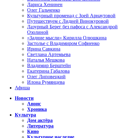
Лариса Хенинен
Олег Гальченко
Культурный променад с Зоей Арнаутовой
Путешествуем с Лидией Винокуровой
Лазурный Берег без пафоса с Александрой
Озолиной
«Задние мысли» Кирилла Олюшкина
Застолье с Владимиром Софиенко
Ирина Савкина
Светлана Артемьева
Наталья Мешкова
Владимир Берштейн
Екатерина Габалова
Олег Липовецкий
Илона Румянцева
Афиша
Новости
Анонс
Хроника
Культура
Дом актёра
Литература
Кино
Культурное наследие