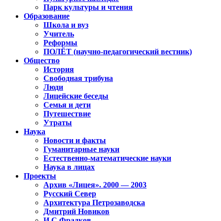
Парк культуры и чтения
Образование
Школа и вуз
Учитель
Реформы
ПОЛЁТ (научно-педагогический вестник)
Общество
История
Свободная трибуна
Люди
Лицейские беседы
Семья и дети
Путешествие
Утраты
Наука
Новости и факты
Гуманитарные науки
Естественно-математические науки
Наука в лицах
Проекты
Архив «Лицея». 2000 — 2003
Русский Север
Архитектура Петрозаводска
Дмитрий Новиков
И.С.Фрадков