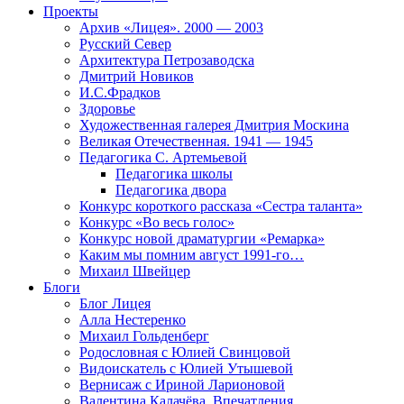
Проекты
Архив «Лицея». 2000 — 2003
Русский Север
Архитектура Петрозаводска
Дмитрий Новиков
И.С.Фрадков
Здоровье
Художественная галерея Дмитрия Москина
Великая Отечественная. 1941 — 1945
Педагогика С. Артемьевой
Педагогика школы
Педагогика двора
Конкурс короткого рассказа «Сестра таланта»
Конкурс «Во весь голос»
Конкурс новой драматургии «Ремарка»
Каким мы помним август 1991-го…
Михаил Швейцер
Блоги
Блог Лицея
Алла Нестеренко
Михаил Гольденберг
Родословная с Юлией Свинцовой
Видоискатель с Юлией Утышевой
Вернисаж с Ириной Ларионовой
Валентина Калачёва. Впечатления