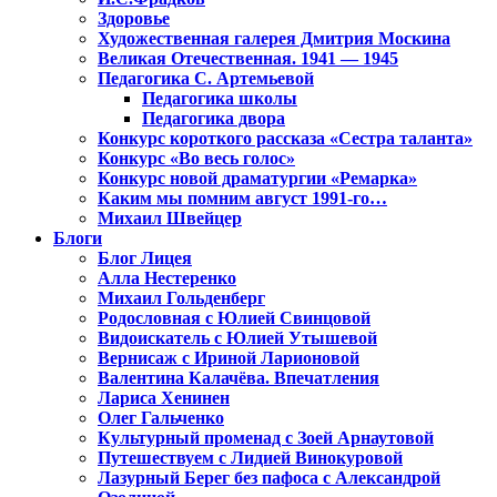
Здоровье
Художественная галерея Дмитрия Москина
Великая Отечественная. 1941 — 1945
Педагогика С. Артемьевой
Педагогика школы
Педагогика двора
Конкурс короткого рассказа «Сестра таланта»
Конкурс «Во весь голос»
Конкурс новой драматургии «Ремарка»
Каким мы помним август 1991-го…
Михаил Швейцер
Блоги
Блог Лицея
Алла Нестеренко
Михаил Гольденберг
Родословная с Юлией Свинцовой
Видоискатель с Юлией Утышевой
Вернисаж с Ириной Ларионовой
Валентина Калачёва. Впечатления
Лариса Хенинен
Олег Гальченко
Культурный променад с Зоей Арнаутовой
Путешествуем с Лидией Винокуровой
Лазурный Берег без пафоса с Александрой