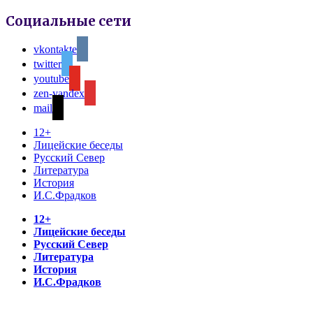
Социальные сети
vkontakte
twitter
youtube
zen-yandex
mail
12+
Лицейские беседы
Русский Север
Литература
История
И.С.Фрадков
12+
Лицейские беседы
Русский Север
Литература
История
И.С.Фрадков