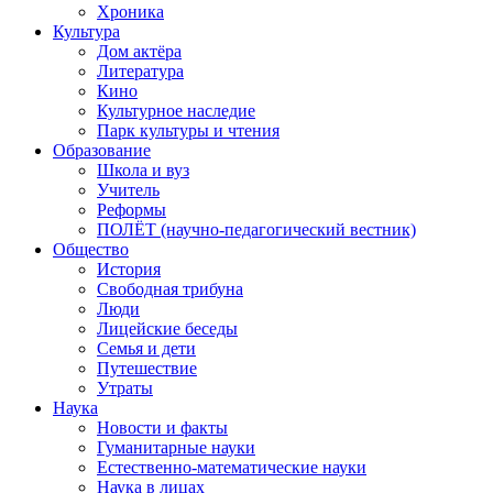
Хроника
Культура
Дом актёра
Литература
Кино
Культурное наследие
Парк культуры и чтения
Образование
Школа и вуз
Учитель
Реформы
ПОЛЁТ (научно-педагогический вестник)
Общество
История
Свободная трибуна
Люди
Лицейские беседы
Семья и дети
Путешествие
Утраты
Наука
Новости и факты
Гуманитарные науки
Естественно-математические науки
Наука в лицах