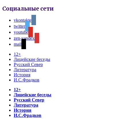
Социальные сети
vkontakte
twitter
youtube
zen-yandex
mail
12+
Лицейские беседы
Русский Север
Литература
История
И.С.Фрадков
12+
Лицейские беседы
Русский Север
Литература
История
И.С.Фрадков