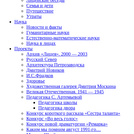
Лицейские беседы
Семья и дети
Путешествие
Утраты
Наука
Новости и факты
Гуманитарные науки
Естественно-математические науки
Наука в лицах
Проекты
Архив «Лицея». 2000 — 2003
Русский Север
Архитектура Петрозаводска
Дмитрий Новиков
И.С.Фрадков
Здоровье
Художественная галерея Дмитрия Москина
Великая Отечественная. 1941 — 1945
Педагогика С. Артемьевой
Педагогика школы
Педагогика двора
Конкурс короткого рассказа «Сестра таланта»
Конкурс «Во весь голос»
Конкурс новой драматургии «Ремарка»
Каким мы помним август 1991-го…