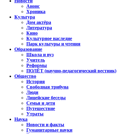
Новости
Анонс
Хроника
Культура
Дом актёра
Литература
Кино
Культурное наследие
Парк культуры и чтения
Образование
Школа и вуз
Учитель
Реформы
ПОЛЁТ (научно-педагогический вестник)
Общество
История
Свободная трибуна
Люди
Лицейские беседы
Семья и дети
Путешествие
Утраты
Наука
Новости и факты
Гуманитарные науки