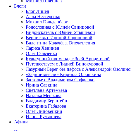
Михаил Швейцер
Блоги
Блог Лицея
Алла Нестеренко
Михаил Гольденберг
Родословная с Юлией Свинцовой
Видоискатель с Юлией Утышевой
Вернисаж с Ириной Ларионовой
Валентина Калачёва. Впечатления
Лариса Хенинен
Олег Гальченко
Культурный променад с Зоей Арнаутовой
Путешествуем с Лидией Винокуровой
Лазурный Берег без пафоса с Александрой Озолино
«Задние мысли» Кирилла Олюшкина
Застолье с Владимиром Софиенко
Ирина Савкина
Светлана Артемьева
Наталья Мешкова
Владимир Берштейн
Екатерина Габалова
Олег Липовецкий
Илона Румянцева
Афиша