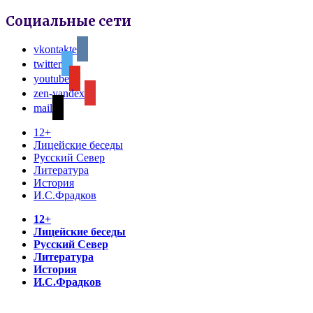
Социальные сети
vkontakte
twitter
youtube
zen-yandex
mail
12+
Лицейские беседы
Русский Север
Литература
История
И.С.Фрадков
12+
Лицейские беседы
Русский Север
Литература
История
И.С.Фрадков