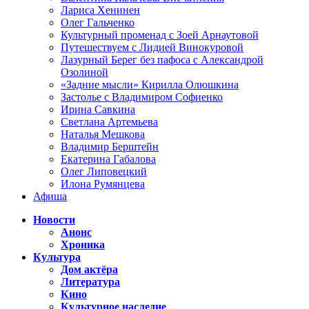
Лариса Хенинен
Олег Гальченко
Культурный променад с Зоей Арнаутовой
Путешествуем с Лидией Винокуровой
Лазурный Берег без пафоса с Александрой
Озолиной
«Задние мысли» Кирилла Олюшкина
Застолье с Владимиром Софиенко
Ирина Савкина
Светлана Артемьева
Наталья Мешкова
Владимир Берштейн
Екатерина Габалова
Олег Липовецкий
Илона Румянцева
Афиша
Новости
Анонс
Хроника
Культура
Дом актёра
Литература
Кино
Культурное наследие