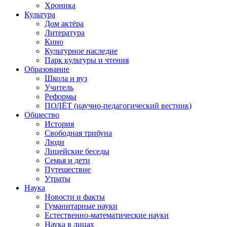
Хроника
Культура
Дом актёра
Литература
Кино
Культурное наследие
Парк культуры и чтения
Образование
Школа и вуз
Учитель
Реформы
ПОЛЁТ (научно-педагогический вестник)
Общество
История
Свободная трибуна
Люди
Лицейские беседы
Семья и дети
Путешествие
Утраты
Наука
Новости и факты
Гуманитарные науки
Естественно-математические науки
Наука в лицах