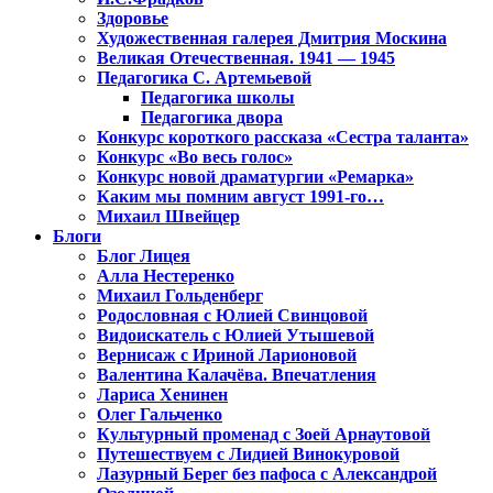
Здоровье
Художественная галерея Дмитрия Москина
Великая Отечественная. 1941 — 1945
Педагогика С. Артемьевой
Педагогика школы
Педагогика двора
Конкурс короткого рассказа «Сестра таланта»
Конкурс «Во весь голос»
Конкурс новой драматургии «Ремарка»
Каким мы помним август 1991-го…
Михаил Швейцер
Блоги
Блог Лицея
Алла Нестеренко
Михаил Гольденберг
Родословная с Юлией Свинцовой
Видоискатель с Юлией Утышевой
Вернисаж с Ириной Ларионовой
Валентина Калачёва. Впечатления
Лариса Хенинен
Олег Гальченко
Культурный променад с Зоей Арнаутовой
Путешествуем с Лидией Винокуровой
Лазурный Берег без пафоса с Александрой