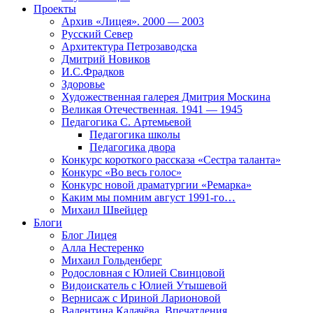
Проекты
Архив «Лицея». 2000 — 2003
Русский Север
Архитектура Петрозаводска
Дмитрий Новиков
И.С.Фрадков
Здоровье
Художественная галерея Дмитрия Москина
Великая Отечественная. 1941 — 1945
Педагогика С. Артемьевой
Педагогика школы
Педагогика двора
Конкурс короткого рассказа «Сестра таланта»
Конкурс «Во весь голос»
Конкурс новой драматургии «Ремарка»
Каким мы помним август 1991-го…
Михаил Швейцер
Блоги
Блог Лицея
Алла Нестеренко
Михаил Гольденберг
Родословная с Юлией Свинцовой
Видоискатель с Юлией Утышевой
Вернисаж с Ириной Ларионовой
Валентина Калачёва. Впечатления