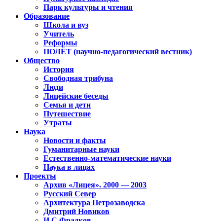
Парк культуры и чтения
Образование
Школа и вуз
Учитель
Реформы
ПОЛЁТ (научно-педагогический вестник)
Общество
История
Свободная трибуна
Люди
Лицейские беседы
Семья и дети
Путешествие
Утраты
Наука
Новости и факты
Гуманитарные науки
Естественно-математические науки
Наука в лицах
Проекты
Архив «Лицея». 2000 — 2003
Русский Север
Архитектура Петрозаводска
Дмитрий Новиков
И.С.Фрадков