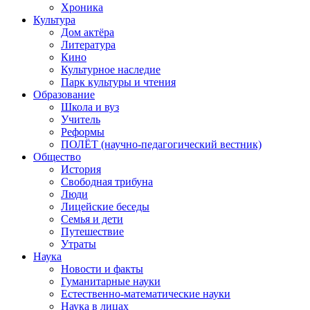
Хроника
Культура
Дом актёра
Литература
Кино
Культурное наследие
Парк культуры и чтения
Образование
Школа и вуз
Учитель
Реформы
ПОЛЁТ (научно-педагогический вестник)
Общество
История
Свободная трибуна
Люди
Лицейские беседы
Семья и дети
Путешествие
Утраты
Наука
Новости и факты
Гуманитарные науки
Естественно-математические науки
Наука в лицах