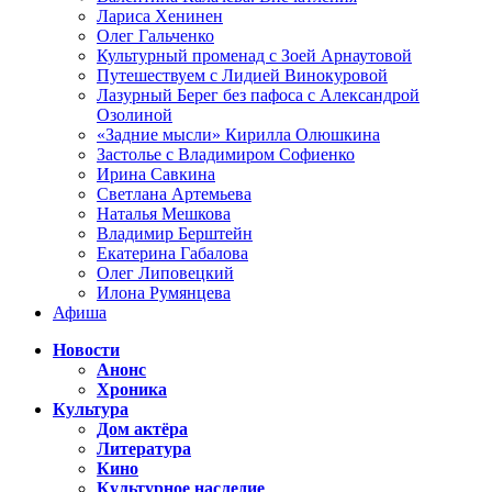
Лариса Хенинен
Олег Гальченко
Культурный променад с Зоей Арнаутовой
Путешествуем с Лидией Винокуровой
Лазурный Берег без пафоса с Александрой
Озолиной
«Задние мысли» Кирилла Олюшкина
Застолье с Владимиром Софиенко
Ирина Савкина
Светлана Артемьева
Наталья Мешкова
Владимир Берштейн
Екатерина Габалова
Олег Липовецкий
Илона Румянцева
Афиша
Новости
Анонс
Хроника
Культура
Дом актёра
Литература
Кино
Культурное наследие