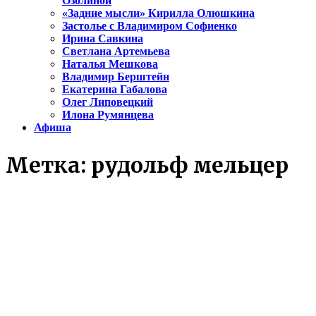
Озолиной
«Задние мысли» Кирилла Олюшкина
Застолье с Владимиром Софиенко
Ирина Савкина
Светлана Артемьева
Наталья Мешкова
Владимир Берштейн
Екатерина Габалова
Олег Липовецкий
Илона Румянцева
Афиша
Метка:
рудольф мельцер