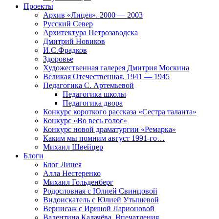
Проекты
Архив «Лицея». 2000 — 2003
Русский Север
Архитектура Петрозаводска
Дмитрий Новиков
И.С.Фрадков
Здоровье
Художественная галерея Дмитрия Москина
Великая Отечественная. 1941 — 1945
Педагогика С. Артемьевой
Педагогика школы
Педагогика двора
Конкурс короткого рассказа «Сестра таланта»
Конкурс «Во весь голос»
Конкурс новой драматургии «Ремарка»
Каким мы помним август 1991-го…
Михаил Швейцер
Блоги
Блог Лицея
Алла Нестеренко
Михаил Гольденберг
Родословная с Юлией Свинцовой
Видоискатель с Юлией Утышевой
Вернисаж с Ириной Ларионовой
Валентина Калачёва. Впечатления