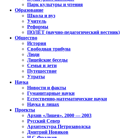
Парк культуры и чтения
Образование
Школа и вуз
Учитель
Реформы
ПОЛЁТ (научно-педагогический вестник)
Общество
История
Свободная трибуна
Люди
Лицейские беседы
Семья и дети
Путешествие
Утраты
Наука
Новости и факты
Гуманитарные науки
Естественно-математические науки
Наука в лицах
Проекты
Архив «Лицея». 2000 — 2003
Русский Север
Архитектура Петрозаводска
Дмитрий Новиков
И.С.Фрадков