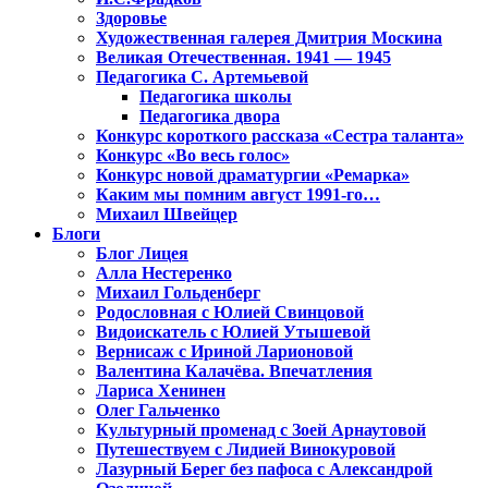
Здоровье
Художественная галерея Дмитрия Москина
Великая Отечественная. 1941 — 1945
Педагогика С. Артемьевой
Педагогика школы
Педагогика двора
Конкурс короткого рассказа «Сестра таланта»
Конкурс «Во весь голос»
Конкурс новой драматургии «Ремарка»
Каким мы помним август 1991-го…
Михаил Швейцер
Блоги
Блог Лицея
Алла Нестеренко
Михаил Гольденберг
Родословная с Юлией Свинцовой
Видоискатель с Юлией Утышевой
Вернисаж с Ириной Ларионовой
Валентина Калачёва. Впечатления
Лариса Хенинен
Олег Гальченко
Культурный променад с Зоей Арнаутовой
Путешествуем с Лидией Винокуровой
Лазурный Берег без пафоса с Александрой