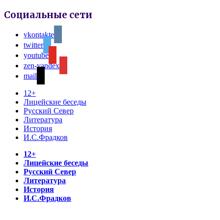
Социальные сети
vkontakte
twitter
youtube
zen-yandex
mail
12+
Лицейские беседы
Русский Север
Литература
История
И.С.Фрадков
12+
Лицейские беседы
Русский Север
Литература
История
И.С.Фрадков