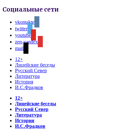
Социальные сети
vkontakte
twitter
youtube
zen-yandex
mail
12+
Лицейские беседы
Русский Север
Литература
История
И.С.Фрадков
12+
Лицейские беседы
Русский Север
Литература
История
И.С.Фрадков