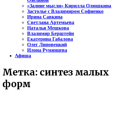
Озолиной
«Задние мысли» Кирилла Олюшкина
Застолье с Владимиром Софиенко
Ирина Савкина
Светлана Артемьева
Наталья Мешкова
Владимир Берштейн
Екатерина Габалова
Олег Липовецкий
Илона Румянцева
Афиша
Метка:
синтез малых
форм