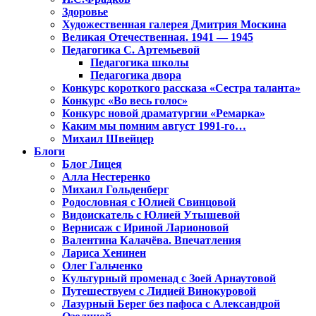
Здоровье
Художественная галерея Дмитрия Москина
Великая Отечественная. 1941 — 1945
Педагогика С. Артемьевой
Педагогика школы
Педагогика двора
Конкурс короткого рассказа «Сестра таланта»
Конкурс «Во весь голос»
Конкурс новой драматургии «Ремарка»
Каким мы помним август 1991-го…
Михаил Швейцер
Блоги
Блог Лицея
Алла Нестеренко
Михаил Гольденберг
Родословная с Юлией Свинцовой
Видоискатель с Юлией Утышевой
Вернисаж с Ириной Ларионовой
Валентина Калачёва. Впечатления
Лариса Хенинен
Олег Гальченко
Культурный променад с Зоей Арнаутовой
Путешествуем с Лидией Винокуровой
Лазурный Берег без пафоса с Александрой