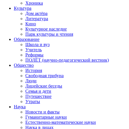
Хроника
Культура
Дом актёра
Литература
Кино
Культурное наследие
Парк культуры и чтения
Образование
Школа и вуз
Учитель
Реформы
ПОЛЁТ (научно-педагогический вестник)
Общество
История
Свободная трибуна
Люди
Лицейские беседы
Семья и дети
Путешествие
Утраты
Наука
Новости и факты
Гуманитарные науки
Естественно-математические науки
Наука в лицах