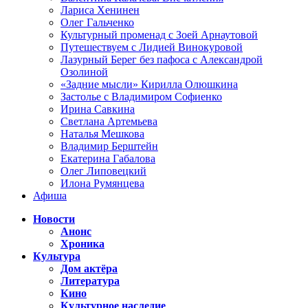
Лариса Хенинен
Олег Гальченко
Культурный променад с Зоей Арнаутовой
Путешествуем с Лидией Винокуровой
Лазурный Берег без пафоса с Александрой
Озолиной
«Задние мысли» Кирилла Олюшкина
Застолье с Владимиром Софиенко
Ирина Савкина
Светлана Артемьева
Наталья Мешкова
Владимир Берштейн
Екатерина Габалова
Олег Липовецкий
Илона Румянцева
Афиша
Новости
Анонс
Хроника
Культура
Дом актёра
Литература
Кино
Культурное наследие