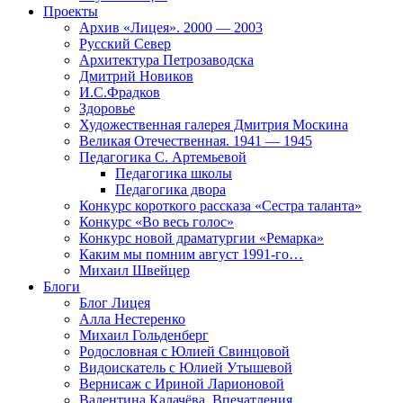
Проекты
Архив «Лицея». 2000 — 2003
Русский Север
Архитектура Петрозаводска
Дмитрий Новиков
И.С.Фрадков
Здоровье
Художественная галерея Дмитрия Москина
Великая Отечественная. 1941 — 1945
Педагогика С. Артемьевой
Педагогика школы
Педагогика двора
Конкурс короткого рассказа «Сестра таланта»
Конкурс «Во весь голос»
Конкурс новой драматургии «Ремарка»
Каким мы помним август 1991-го…
Михаил Швейцер
Блоги
Блог Лицея
Алла Нестеренко
Михаил Гольденберг
Родословная с Юлией Свинцовой
Видоискатель с Юлией Утышевой
Вернисаж с Ириной Ларионовой
Валентина Калачёва. Впечатления