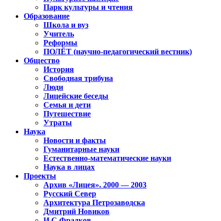
Парк культуры и чтения
Образование
Школа и вуз
Учитель
Реформы
ПОЛЁТ (научно-педагогический вестник)
Общество
История
Свободная трибуна
Люди
Лицейские беседы
Семья и дети
Путешествие
Утраты
Наука
Новости и факты
Гуманитарные науки
Естественно-математические науки
Наука в лицах
Проекты
Архив «Лицея». 2000 — 2003
Русский Север
Архитектура Петрозаводска
Дмитрий Новиков
И.С.Фрадков