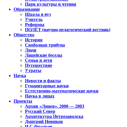
Парк культуры и чтения
Образование
Школа и вуз
Учитель
Реформы
ПОЛЁТ (научно-педагогический вестник)
Общество
История
Свободная трибуна
Люди
Лицейские беседы
Семья и дети
Путешествие
Утраты
Наука
Новости и факты
Гуманитарные науки
Естественно-математические науки
Наука в лицах
Проекты
Архив «Лицея». 2000 — 2003
Русский Север
Архитектура Петрозаводска
Дмитрий Новиков
И.С.Фрадков