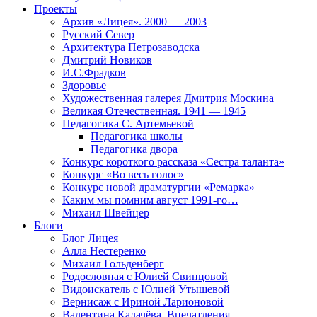
Проекты
Архив «Лицея». 2000 — 2003
Русский Север
Архитектура Петрозаводска
Дмитрий Новиков
И.С.Фрадков
Здоровье
Художественная галерея Дмитрия Москина
Великая Отечественная. 1941 — 1945
Педагогика С. Артемьевой
Педагогика школы
Педагогика двора
Конкурс короткого рассказа «Сестра таланта»
Конкурс «Во весь голос»
Конкурс новой драматургии «Ремарка»
Каким мы помним август 1991-го…
Михаил Швейцер
Блоги
Блог Лицея
Алла Нестеренко
Михаил Гольденберг
Родословная с Юлией Свинцовой
Видоискатель с Юлией Утышевой
Вернисаж с Ириной Ларионовой
Валентина Калачёва. Впечатления