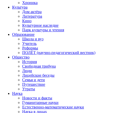
Хроника
Культура
Дом актёра
Литература
Кино
Культурное наследие
Парк культуры и чтения
Образование
Школа и вуз
Учитель
Реформы
ПОЛЁТ (научно-педагогический вестник)
Общество
История
Свободная трибуна
Люди
Лицейские беседы
Семья и дети
Путешествие
Утраты
Наука
Новости и факты
Гуманитарные науки
Естественно-математические науки
Наука в лицах