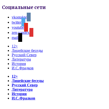
Социальные сети
vkontakte
twitter
youtube
zen-yandex
mail
12+
Лицейские беседы
Русский Север
Литература
История
И.С.Фрадков
12+
Лицейские беседы
Русский Север
Литература
История
И.С.Фрадков