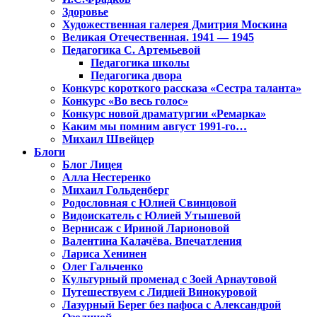
Здоровье
Художественная галерея Дмитрия Москина
Великая Отечественная. 1941 — 1945
Педагогика С. Артемьевой
Педагогика школы
Педагогика двора
Конкурс короткого рассказа «Сестра таланта»
Конкурс «Во весь голос»
Конкурс новой драматургии «Ремарка»
Каким мы помним август 1991-го…
Михаил Швейцер
Блоги
Блог Лицея
Алла Нестеренко
Михаил Гольденберг
Родословная с Юлией Свинцовой
Видоискатель с Юлией Утышевой
Вернисаж с Ириной Ларионовой
Валентина Калачёва. Впечатления
Лариса Хенинен
Олег Гальченко
Культурный променад с Зоей Арнаутовой
Путешествуем с Лидией Винокуровой
Лазурный Берег без пафоса с Александрой