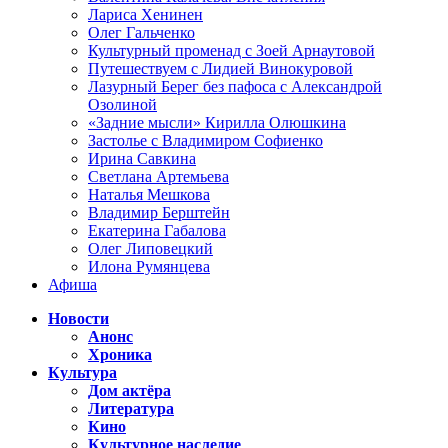
Лариса Хенинен
Олег Гальченко
Культурный променад с Зоей Арнаутовой
Путешествуем с Лидией Винокуровой
Лазурный Берег без пафоса с Александрой
Озолиной
«Задние мысли» Кирилла Олюшкина
Застолье с Владимиром Софиенко
Ирина Савкина
Светлана Артемьева
Наталья Мешкова
Владимир Берштейн
Екатерина Габалова
Олег Липовецкий
Илона Румянцева
Афиша
Новости
Анонс
Хроника
Культура
Дом актёра
Литература
Кино
Культурное наследие