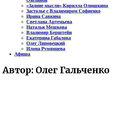
Озолиной
«Задние мысли» Кирилла Олюшкина
Застолье с Владимиром Софиенко
Ирина Савкина
Светлана Артемьева
Наталья Мешкова
Владимир Берштейн
Екатерина Габалова
Олег Липовецкий
Илона Румянцева
Афиша
Автор:
Олег Гальченко