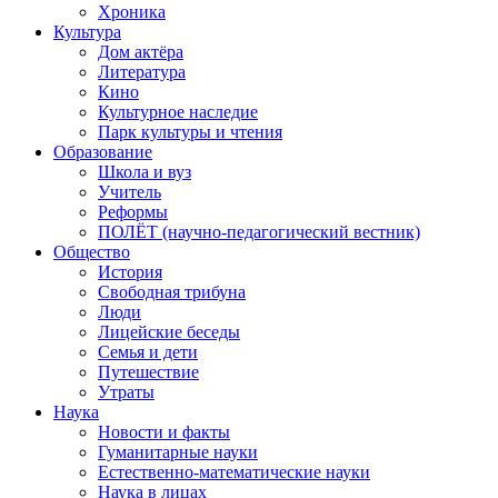
Хроника
Культура
Дом актёра
Литература
Кино
Культурное наследие
Парк культуры и чтения
Образование
Школа и вуз
Учитель
Реформы
ПОЛЁТ (научно-педагогический вестник)
Общество
История
Свободная трибуна
Люди
Лицейские беседы
Семья и дети
Путешествие
Утраты
Наука
Новости и факты
Гуманитарные науки
Естественно-математические науки
Наука в лицах