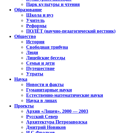
Парк культуры и чтения
Образование
Школа и вуз
Учитель
Реформы
ПОЛЁТ (научно-педагогический вестник)
Общество
История
Свободная трибуна
Люди
Лицейские беседы
Семья и дети
Путешествие
Утраты
Наука
Новости и факты
Гуманитарные науки
Естественно-математические науки
Наука в лицах
Проекты
Архив «Лицея». 2000 — 2003
Русский Север
Архитектура Петрозаводска
Дмитрий Новиков
И.С.Фрадков