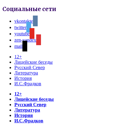
Социальные сети
vkontakte
twitter
youtube
zen-yandex
mail
12+
Лицейские беседы
Русский Север
Литература
История
И.С.Фрадков
12+
Лицейские беседы
Русский Север
Литература
История
И.С.Фрадков