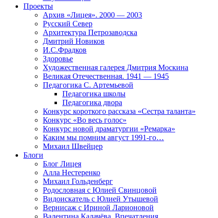
Проекты
Архив «Лицея». 2000 — 2003
Русский Север
Архитектура Петрозаводска
Дмитрий Новиков
И.С.Фрадков
Здоровье
Художественная галерея Дмитрия Москина
Великая Отечественная. 1941 — 1945
Педагогика С. Артемьевой
Педагогика школы
Педагогика двора
Конкурс короткого рассказа «Сестра таланта»
Конкурс «Во весь голос»
Конкурс новой драматургии «Ремарка»
Каким мы помним август 1991-го…
Михаил Швейцер
Блоги
Блог Лицея
Алла Нестеренко
Михаил Гольденберг
Родословная с Юлией Свинцовой
Видоискатель с Юлией Утышевой
Вернисаж с Ириной Ларионовой
Валентина Калачёва. Впечатления