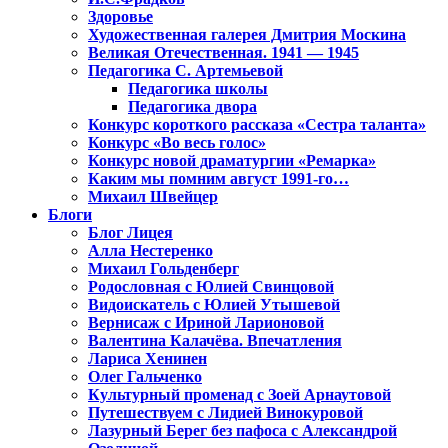
Здоровье
Художественная галерея Дмитрия Москина
Великая Отечественная. 1941 — 1945
Педагогика С. Артемьевой
Педагогика школы
Педагогика двора
Конкурс короткого рассказа «Сестра таланта»
Конкурс «Во весь голос»
Конкурс новой драматургии «Ремарка»
Каким мы помним август 1991-го…
Михаил Швейцер
Блоги
Блог Лицея
Алла Нестеренко
Михаил Гольденберг
Родословная с Юлией Свинцовой
Видоискатель с Юлией Утышевой
Вернисаж с Ириной Ларионовой
Валентина Калачёва. Впечатления
Лариса Хенинен
Олег Гальченко
Культурный променад с Зоей Арнаутовой
Путешествуем с Лидией Винокуровой
Лазурный Берег без пафоса с Александрой