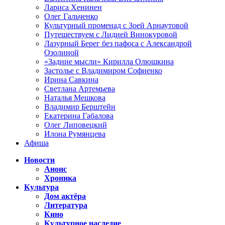
Лариса Хенинен
Олег Гальченко
Культурный променад с Зоей Арнаутовой
Путешествуем с Лидией Винокуровой
Лазурный Берег без пафоса с Александрой
Озолиной
«Задние мысли» Кирилла Олюшкина
Застолье с Владимиром Софиенко
Ирина Савкина
Светлана Артемьева
Наталья Мешкова
Владимир Берштейн
Екатерина Габалова
Олег Липовецкий
Илона Румянцева
Афиша
Новости
Анонс
Хроника
Культура
Дом актёра
Литература
Кино
Культурное наследие