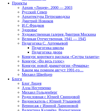
Проекты
Архив «Лицея». 2000 — 2003
Русский Север
Архитектура Петрозаводска
Дмитрий Новиков
И.С.Фрадков
Здоровье
Художественная галерея Дмитрия Москина
Великая Отечественная. 1941 — 1945
Педагогика С. Артемьевой
Педагогика школы
Педагогика двора
Конкурс короткого рассказа «Сестра таланта»
Конкурс «Во весь голос»
Конкурс новой драматургии «Ремарка»
Каким мы помним август 1991-го…
Михаил Швейцер
Блоги
Блог Лицея
Алла Нестеренко
Михаил Гольденберг
Родословная с Юлией Свинцовой
Видоискатель с Юлией Утышевой
Вернисаж с Ириной Ларионовой
Валентина Калачёва. Впечатления