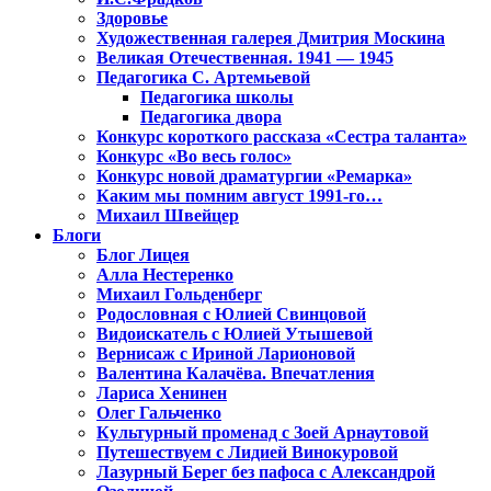
Здоровье
Художественная галерея Дмитрия Москина
Великая Отечественная. 1941 — 1945
Педагогика С. Артемьевой
Педагогика школы
Педагогика двора
Конкурс короткого рассказа «Сестра таланта»
Конкурс «Во весь голос»
Конкурс новой драматургии «Ремарка»
Каким мы помним август 1991-го…
Михаил Швейцер
Блоги
Блог Лицея
Алла Нестеренко
Михаил Гольденберг
Родословная с Юлией Свинцовой
Видоискатель с Юлией Утышевой
Вернисаж с Ириной Ларионовой
Валентина Калачёва. Впечатления
Лариса Хенинен
Олег Гальченко
Культурный променад с Зоей Арнаутовой
Путешествуем с Лидией Винокуровой
Лазурный Берег без пафоса с Александрой