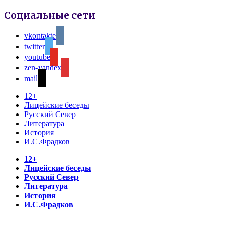
Социальные сети
vkontakte
twitter
youtube
zen-yandex
mail
12+
Лицейские беседы
Русский Север
Литература
История
И.С.Фрадков
12+
Лицейские беседы
Русский Север
Литература
История
И.С.Фрадков