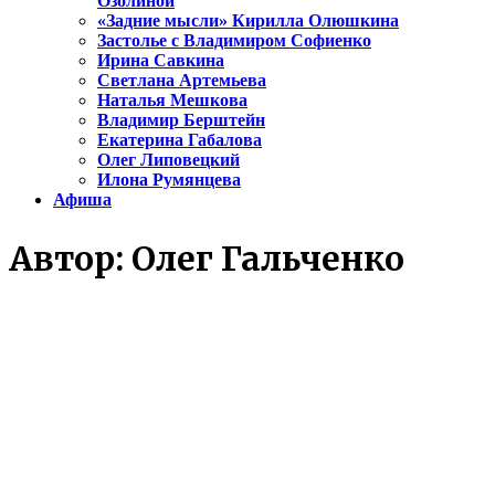
Озолиной
«Задние мысли» Кирилла Олюшкина
Застолье с Владимиром Софиенко
Ирина Савкина
Светлана Артемьева
Наталья Мешкова
Владимир Берштейн
Екатерина Габалова
Олег Липовецкий
Илона Румянцева
Афиша
Автор:
Олег Гальченко