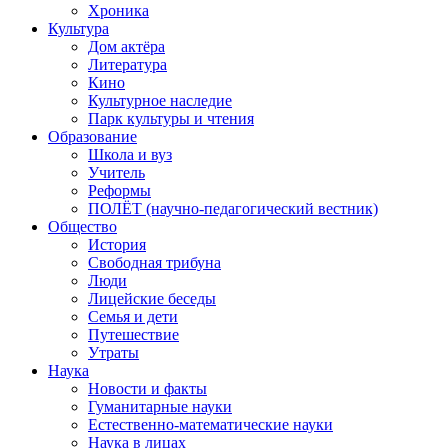
Хроника
Культура
Дом актёра
Литература
Кино
Культурное наследие
Парк культуры и чтения
Образование
Школа и вуз
Учитель
Реформы
ПОЛЁТ (научно-педагогический вестник)
Общество
История
Свободная трибуна
Люди
Лицейские беседы
Семья и дети
Путешествие
Утраты
Наука
Новости и факты
Гуманитарные науки
Естественно-математические науки
Наука в лицах