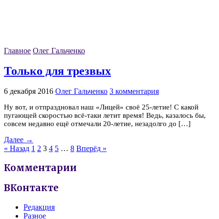
Главное
Олег Гальченко
Только для трезвых
6 декабря 2016
Олег Гальченко
3 комментария
Ну вот, и отпраздновал наш «Лицей» своё 25-летие! С какой
пугающей скоростью всё-таки летит время! Ведь, казалось бы,
совсем недавно ещё отмечали 20-летие, незадолго до […]
Далее →
« Назад
1
2
3
4
5
…
8
Вперёд »
Комментарии
ВКонтакте
Редакция
Разное