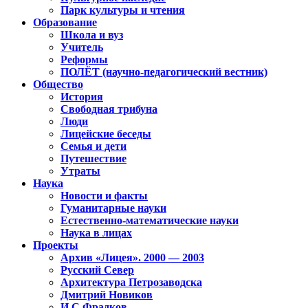
Парк культуры и чтения
Образование
Школа и вуз
Учитель
Реформы
ПОЛЁТ (научно-педагогический вестник)
Общество
История
Свободная трибуна
Люди
Лицейские беседы
Семья и дети
Путешествие
Утраты
Наука
Новости и факты
Гуманитарные науки
Естественно-математические науки
Наука в лицах
Проекты
Архив «Лицея». 2000 — 2003
Русский Север
Архитектура Петрозаводска
Дмитрий Новиков
И.С.Фрадков