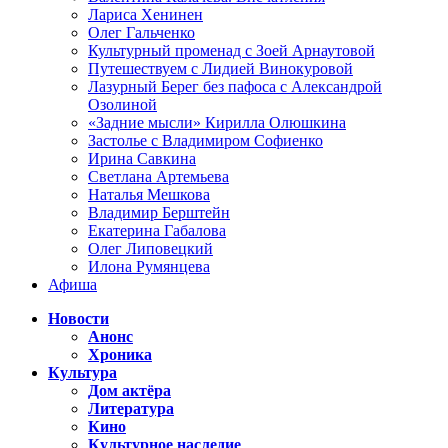
Лариса Хенинен
Олег Гальченко
Культурный променад с Зоей Арнаутовой
Путешествуем с Лидией Винокуровой
Лазурный Берег без пафоса с Александрой
Озолиной
«Задние мысли» Кирилла Олюшкина
Застолье с Владимиром Софиенко
Ирина Савкина
Светлана Артемьева
Наталья Мешкова
Владимир Берштейн
Екатерина Габалова
Олег Липовецкий
Илона Румянцева
Афиша
Новости
Анонс
Хроника
Культура
Дом актёра
Литература
Кино
Культурное наследие