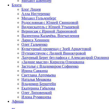
Михаил Швейцер
Блоги
Блог Лицея
Алла Нестеренко
Михаил Гольденберг
Родословная с Юлией Свинцовой
Видоискатель с Юлией Утышевой
Вернисаж с Ириной Ларионовой
Валентина Калачёва. Впечатления
Лариса Хенинен
Олег Гальченко
Культурный променад с Зоей Арнаутовой
Путешествуем с Лидией Винокуровой
Лазурный Берег без пафоса с Александрой Озолино
«Задние мысли» Кирилла Олюшкина
Застолье с Владимиром Софиенко
Ирина Савкина
Светлана Артемьева
Наталья Мешкова
Владимир Берштейн
Екатерина Габалова
Олег Липовецкий
Илона Румянцева
Афиша