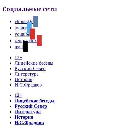
Социальные сети
vkontakte
twitter
youtube
zen-yandex
mail
12+
Лицейские беседы
Русский Север
Литература
История
И.С.Фрадков
12+
Лицейские беседы
Русский Север
Литература
История
И.С.Фрадков