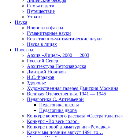
Лицейские беседы
Семья и дети
Путешествие
Утраты
Наука
Новости и факты
Гуманитарные науки
Естественно-математические науки
Наука в лицах
Проекты
Архив «Лицея». 2000 — 2003
Русский Север
Архитектура Петрозаводска
Дмитрий Новиков
И.С.Фрадков
Здоровье
Художественная галерея Дмитрия Москина
Великая Отечественная. 1941 — 1945
Педагогика С. Артемьевой
Педагогика школы
Педагогика двора
Конкурс короткого рассказа «Сестра таланта»
Конкурс «Во весь голос»
Конкурс новой драматургии «Ремарка»
Каким мы помним август 1991-го…