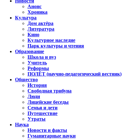
Новости
Анонс
Хроника
Культура
Дом актёра
Литература
Кино
Культурное наследие
Парк культуры и чтения
Образование
Школа и вуз
Учитель
Реформы
ПОЛЁТ (научно-педагогический вестник)
Общество
История
Свободная трибуна
Люди
Лицейские беседы
Семья и дети
Путешествие
Утраты
Наука
Новости и факты
Гуманитарные науки