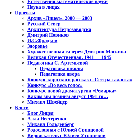
Естественно-математические науки
Наука в лицах
Проекты
Архив «Лицея». 2000 — 2003
Русский Север
Архитектура Петрозаводска
Дмитрий Новиков
И.С.Фрадков
Здоровье
Художественная галерея Дмитрия Москина
Великая Отечественная. 1941 — 1945
Педагогика С. Артемьевой
Педагогика школы
Педагогика двора
Конкурс короткого рассказа «Сестра таланта»
Конкурс «Во весь голос»
Конкурс новой драматургии «Ремарка»
Каким мы помним август 1991-го…
Михаил Швейцер
Блоги
Блог Лицея
Алла Нестеренко
Михаил Гольденберг
Родословная с Юлией Свинцовой
Видоискатель с Юлией Утышевой