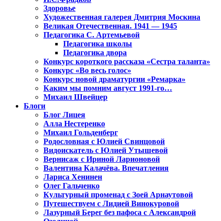
Здоровье
Художественная галерея Дмитрия Москина
Великая Отечественная. 1941 — 1945
Педагогика С. Артемьевой
Педагогика школы
Педагогика двора
Конкурс короткого рассказа «Сестра таланта»
Конкурс «Во весь голос»
Конкурс новой драматургии «Ремарка»
Каким мы помним август 1991-го…
Михаил Швейцер
Блоги
Блог Лицея
Алла Нестеренко
Михаил Гольденберг
Родословная с Юлией Свинцовой
Видоискатель с Юлией Утышевой
Вернисаж с Ириной Ларионовой
Валентина Калачёва. Впечатления
Лариса Хенинен
Олег Гальченко
Культурный променад с Зоей Арнаутовой
Путешествуем с Лидией Винокуровой
Лазурный Берег без пафоса с Александрой