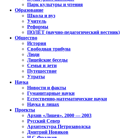
Парк культуры и чтения
Образование
Школа и вуз
Учитель
Реформы
ПОЛЁТ (научно-педагогический вестник)
Общество
История
Свободная трибуна
Люди
Лицейские беседы
Семья и дети
Путешествие
Утраты
Наука
Новости и факты
Гуманитарные науки
Естественно-математические науки
Наука в лицах
Проекты
Архив «Лицея». 2000 — 2003
Русский Север
Архитектура Петрозаводска
Дмитрий Новиков
И.С.Фрадков