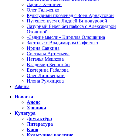
Лариса Хенинен
Олег Гальченко
Культурный променад с Зоей Арнаутовой
Путешествуем с Лидией Винокуровой
Лазурный Берег без пафоса с Александрой
Озолиной
«Задние мысли» Кирилла Олюшкина
Застолье с Владимиром Софиенко
Ирина Савкина
Светлана Артемьева
Наталья Мешкова
Владимир Берштейн
Екатерина Габалова
Олег Липовецкий
Илона Румянцева
Афиша
Новости
Анонс
Хроника
Культура
Дом актёра
Литература
Кино
Культурное наследие