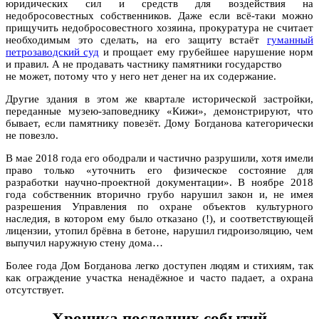
юридических сил и средств для воздействия на
недобросовестных собственников. Даже если всё-таки можно
прищучить недобросовестного хозяина, прокуратура не считает
необходимым это сделать, на его защиту встаёт
гуманный
петрозаводский суд
и прощает ему грубейшее нарушение норм
и правил. А не продавать частнику памятники государство
не может, потому что у него нет денег на их содержание.
Другие здания в этом же квартале исторической застройки,
переданные музею-заповеднику «Кижи», демонстрируют, что
бывает, если памятнику повезёт. Дому Богданова категорически
не повезло.
В мае 2018 года его ободрали и частично разрушили, хотя имели
право только «уточнить его физическое состояние для
разработки научно-проектной документации». В ноябре 2018
года собственник вторично грубо нарушил закон и, не имея
разрешения Управления по охране объектов культурного
наследия, в котором ему было отказано (!), и соответствующей
лицензии, утопил брёвна в бетоне, нарушил гидроизоляцию, чем
выпучил наружную стену дома…
Более года Дом Богданова легко доступен людям и стихиям, так
как ограждение участка ненадёжное и часто падает, а охрана
отсутствует.
Хроника последних событий