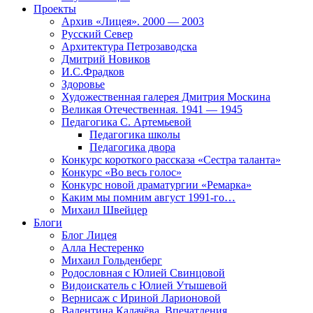
Проекты
Архив «Лицея». 2000 — 2003
Русский Север
Архитектура Петрозаводска
Дмитрий Новиков
И.С.Фрадков
Здоровье
Художественная галерея Дмитрия Москина
Великая Отечественная. 1941 — 1945
Педагогика С. Артемьевой
Педагогика школы
Педагогика двора
Конкурс короткого рассказа «Сестра таланта»
Конкурс «Во весь голос»
Конкурс новой драматургии «Ремарка»
Каким мы помним август 1991-го…
Михаил Швейцер
Блоги
Блог Лицея
Алла Нестеренко
Михаил Гольденберг
Родословная с Юлией Свинцовой
Видоискатель с Юлией Утышевой
Вернисаж с Ириной Ларионовой
Валентина Калачёва. Впечатления