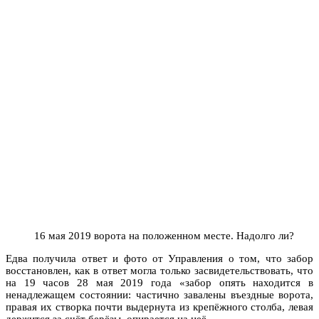
16 мая 2019 ворота на положенном месте. Надолго ли?
Едва получила ответ и фото от Управления о том, что забор
восстановлен, как в ответ могла только засвидетельствовать, что
на 19 часов 28 мая 2019 года «забор опять находится в
ненадлежащем состоянии: частично завалены въездные ворота,
правая их створка почти выдернута из крепёжного столба, левая
держится за счёт берёзы, опирается на неё.