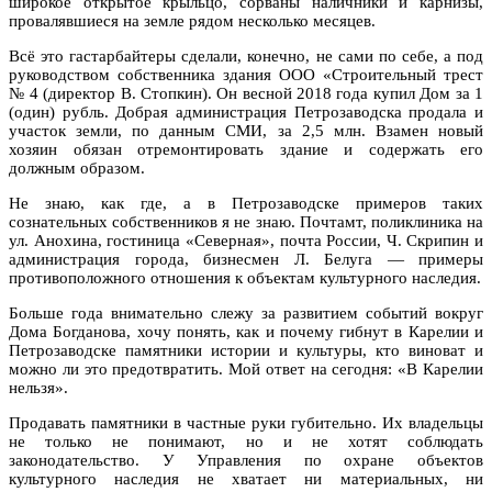
широкое открытое крыльцо, сорваны наличники и карнизы,
провалявшиеся на земле рядом несколько месяцев.
Всё это гастарбайтеры сделали, конечно, не сами по себе, а под
руководством собственника здания ООО «Строительный трест
№ 4 (директор В. Стопкин). Он весной 2018 года купил Дом за 1
(один) рубль. Добрая администрация Петрозаводска продала и
участок земли, по данным СМИ, за 2,5 млн. Взамен новый
хозяин обязан отремонтировать здание и содержать его
должным образом.
Не знаю, как где, а в Петрозаводске примеров таких
сознательных собственников я не знаю. Почтамт, поликлиника на
ул. Анохина, гостиница «Северная», почта России, Ч. Скрипин и
администрация города, бизнесмен Л. Белуга — примеры
противоположного отношения к объектам культурного наследия.
Больше года внимательно слежу за развитием событий вокруг
Дома Богданова, хочу понять, как и почему гибнут в Карелии и
Петрозаводске памятники истории и культуры, кто виноват и
можно ли это предотвратить. Мой ответ на сегодня: «В Карелии
нельзя».
Продавать памятники в частные руки губительно. Их владельцы
не только не понимают, но и не хотят соблюдать
законодательство. У Управления по охране объектов
культурного наследия не хватает ни материальных, ни