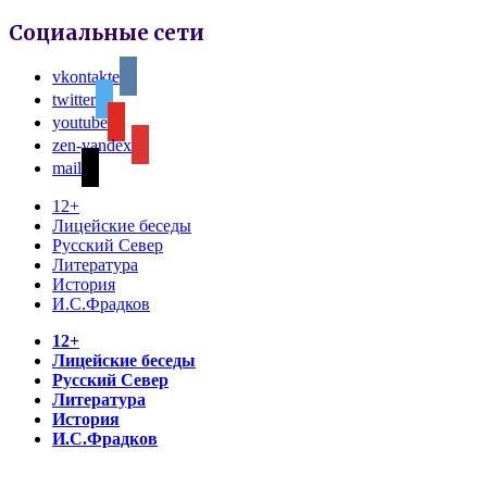
Социальные сети
vkontakte
twitter
youtube
zen-yandex
mail
12+
Лицейские беседы
Русский Север
Литература
История
И.С.Фрадков
12+
Лицейские беседы
Русский Север
Литература
История
И.С.Фрадков