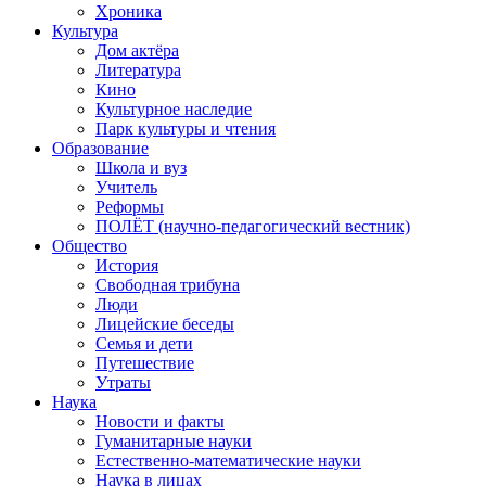
Хроника
Культура
Дом актёра
Литература
Кино
Культурное наследие
Парк культуры и чтения
Образование
Школа и вуз
Учитель
Реформы
ПОЛЁТ (научно-педагогический вестник)
Общество
История
Свободная трибуна
Люди
Лицейские беседы
Семья и дети
Путешествие
Утраты
Наука
Новости и факты
Гуманитарные науки
Естественно-математические науки
Наука в лицах