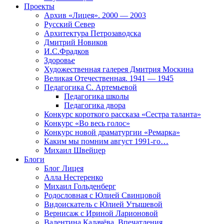
Проекты
Архив «Лицея». 2000 — 2003
Русский Север
Архитектура Петрозаводска
Дмитрий Новиков
И.С.Фрадков
Здоровье
Художественная галерея Дмитрия Москина
Великая Отечественная. 1941 — 1945
Педагогика С. Артемьевой
Педагогика школы
Педагогика двора
Конкурс короткого рассказа «Сестра таланта»
Конкурс «Во весь голос»
Конкурс новой драматургии «Ремарка»
Каким мы помним август 1991-го…
Михаил Швейцер
Блоги
Блог Лицея
Алла Нестеренко
Михаил Гольденберг
Родословная с Юлией Свинцовой
Видоискатель с Юлией Утышевой
Вернисаж с Ириной Ларионовой
Валентина Калачёва. Впечатления