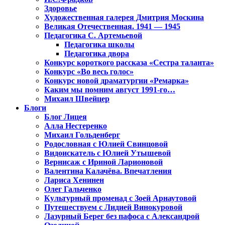
Здоровье
Художественная галерея Дмитрия Москина
Великая Отечественная. 1941 — 1945
Педагогика С. Артемьевой
Педагогика школы
Педагогика двора
Конкурс короткого рассказа «Сестра таланта»
Конкурс «Во весь голос»
Конкурс новой драматургии «Ремарка»
Каким мы помним август 1991-го…
Михаил Швейцер
Блоги
Блог Лицея
Алла Нестеренко
Михаил Гольденберг
Родословная с Юлией Свинцовой
Видоискатель с Юлией Утышевой
Вернисаж с Ириной Ларионовой
Валентина Калачёва. Впечатления
Лариса Хенинен
Олег Гальченко
Культурный променад с Зоей Арнаутовой
Путешествуем с Лидией Винокуровой
Лазурный Берег без пафоса с Александрой