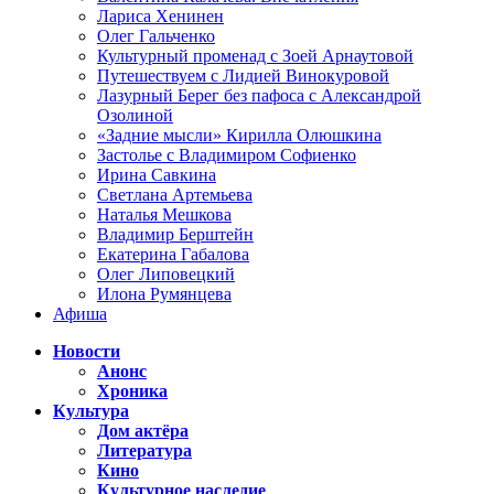
Лариса Хенинен
Олег Гальченко
Культурный променад с Зоей Арнаутовой
Путешествуем с Лидией Винокуровой
Лазурный Берег без пафоса с Александрой
Озолиной
«Задние мысли» Кирилла Олюшкина
Застолье с Владимиром Софиенко
Ирина Савкина
Светлана Артемьева
Наталья Мешкова
Владимир Берштейн
Екатерина Габалова
Олег Липовецкий
Илона Румянцева
Афиша
Новости
Анонс
Хроника
Культура
Дом актёра
Литература
Кино
Культурное наследие