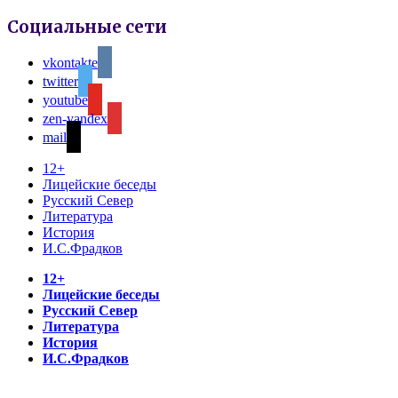
Социальные сети
vkontakte
twitter
youtube
zen-yandex
mail
12+
Лицейские беседы
Русский Север
Литература
История
И.С.Фрадков
12+
Лицейские беседы
Русский Север
Литература
История
И.С.Фрадков