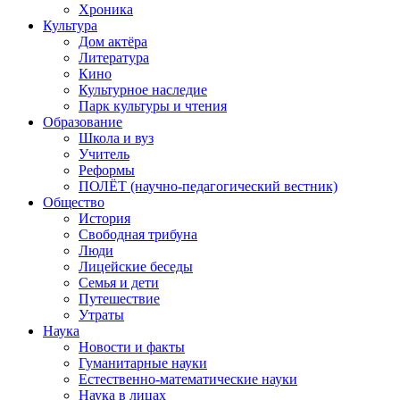
Хроника
Культура
Дом актёра
Литература
Кино
Культурное наследие
Парк культуры и чтения
Образование
Школа и вуз
Учитель
Реформы
ПОЛЁТ (научно-педагогический вестник)
Общество
История
Свободная трибуна
Люди
Лицейские беседы
Семья и дети
Путешествие
Утраты
Наука
Новости и факты
Гуманитарные науки
Естественно-математические науки
Наука в лицах