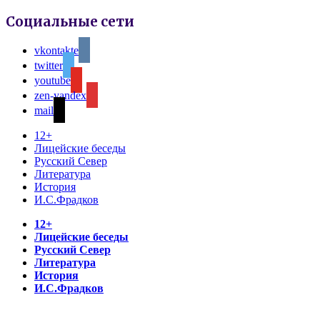
Социальные сети
vkontakte
twitter
youtube
zen-yandex
mail
12+
Лицейские беседы
Русский Север
Литература
История
И.С.Фрадков
12+
Лицейские беседы
Русский Север
Литература
История
И.С.Фрадков