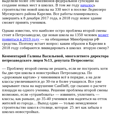
выделили более 180 миллионов федеральной субсидии на
создание новых мест в школах. В том же году
началос
ь
строительство новой школы на 330 мест в поселке Ледмозеро
Муезерского района Карелии. Все работы планировалось
завершить к 8 декабря 2017 года, в 2018 году новое здание
сможет принять учеников.
Однако известно, что наиболее остро проблема второй смены
стоит в Петрозаводске, где новая школа на 1350 человек
может
появиться в 2019 году
— на обещанные Минобрнауки рФ
средства. Поэтому встает вопрос: каким образом в Карелии в
2018 году собираются ликвидировать в школах вторую смену?
Комментарий Галины Васильевой, многолетнего директора
петрозаводского лицея №13, депутата Петросовета:
— Проблему второй смены не решить, если не построить хотя
бы две-три школы в новостройках Петрозаводска. По
«дорожным картам» у чиновников всё в порядке, а на деле
классы увеличиваются до 30-ти и более учащихся. Все уже
закрывают глаза на нарушение СанПиН, где сказано о расчете
площади на одного ученика. Решение проблемы второй смены
возможно, если «утрамбовать» — извините, уплотнить —
классы, как раньше, до 35-40 учеников или надеяться на отток
жителей из города… Выход один — только немедленное
строительство школ в столице, которая 25 лет как забыла о
школах-новостройках.