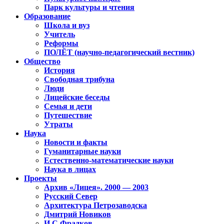
Парк культуры и чтения
Образование
Школа и вуз
Учитель
Реформы
ПОЛЁТ (научно-педагогический вестник)
Общество
История
Свободная трибуна
Люди
Лицейские беседы
Семья и дети
Путешествие
Утраты
Наука
Новости и факты
Гуманитарные науки
Естественно-математические науки
Наука в лицах
Проекты
Архив «Лицея». 2000 — 2003
Русский Север
Архитектура Петрозаводска
Дмитрий Новиков
И.С.Фрадков