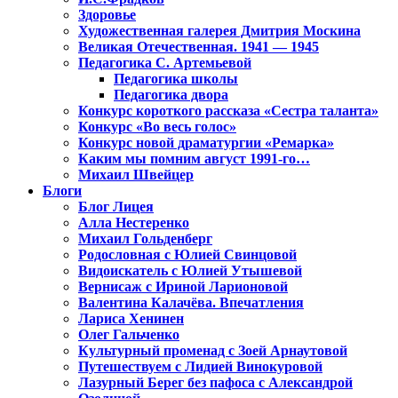
Здоровье
Художественная галерея Дмитрия Москина
Великая Отечественная. 1941 — 1945
Педагогика С. Артемьевой
Педагогика школы
Педагогика двора
Конкурс короткого рассказа «Сестра таланта»
Конкурс «Во весь голос»
Конкурс новой драматургии «Ремарка»
Каким мы помним август 1991-го…
Михаил Швейцер
Блоги
Блог Лицея
Алла Нестеренко
Михаил Гольденберг
Родословная с Юлией Свинцовой
Видоискатель с Юлией Утышевой
Вернисаж с Ириной Ларионовой
Валентина Калачёва. Впечатления
Лариса Хенинен
Олег Гальченко
Культурный променад с Зоей Арнаутовой
Путешествуем с Лидией Винокуровой
Лазурный Берег без пафоса с Александрой