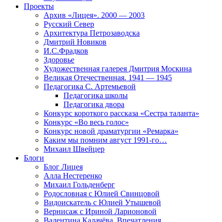
Проекты
Архив «Лицея». 2000 — 2003
Русский Север
Архитектура Петрозаводска
Дмитрий Новиков
И.С.Фрадков
Здоровье
Художественная галерея Дмитрия Москина
Великая Отечественная. 1941 — 1945
Педагогика С. Артемьевой
Педагогика школы
Педагогика двора
Конкурс короткого рассказа «Сестра таланта»
Конкурс «Во весь голос»
Конкурс новой драматургии «Ремарка»
Каким мы помним август 1991-го…
Михаил Швейцер
Блоги
Блог Лицея
Алла Нестеренко
Михаил Гольденберг
Родословная с Юлией Свинцовой
Видоискатель с Юлией Утышевой
Вернисаж с Ириной Ларионовой
Валентина Калачёва. Впечатления