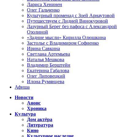
Лариса Хенинен
Олег Гальченко
Культурный променад с Зоей Арнаутовой
Путешествуем с Лидией Винокуровой
Лазурный Берег без пафоса с Александрой
Озолиной
«Задние мысли» Кирилла Олюшкина
Застолье с Владимиром Софиенко
Ирина Савкина
Светлана Артемьева
Наталья Мешкова
Владимир Берштейн
Екатерина Габалова
Олег Липовецкий
Илона Румянцева
Афиша
Новости
Анонс
Хроника
Культура
Дом актёра
Литература
Кино
Культурное наследие