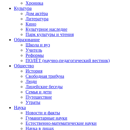
Хроника
Культура
Дом актёра
Литература
Кино
Культурное наследие
Парк культуры и чтения
Образование
Школа и вуз
Учитель
Реформы
ПОЛЁТ (научно-педагогический вестник)
Общество
История
Свободная трибуна
Люди
Лицейские беседы
Семья и дети
Путешествие
Утраты
Наука
Новости и факты
Гуманитарные науки
Естественно-математические науки
Наука в лицах