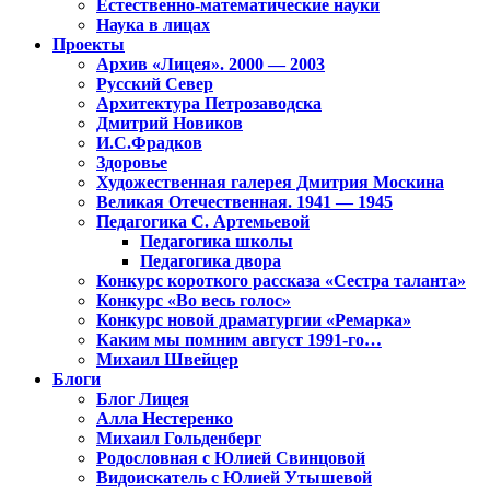
Естественно-математические науки
Наука в лицах
Проекты
Архив «Лицея». 2000 — 2003
Русский Север
Архитектура Петрозаводска
Дмитрий Новиков
И.С.Фрадков
Здоровье
Художественная галерея Дмитрия Москина
Великая Отечественная. 1941 — 1945
Педагогика С. Артемьевой
Педагогика школы
Педагогика двора
Конкурс короткого рассказа «Сестра таланта»
Конкурс «Во весь голос»
Конкурс новой драматургии «Ремарка»
Каким мы помним август 1991-го…
Михаил Швейцер
Блоги
Блог Лицея
Алла Нестеренко
Михаил Гольденберг
Родословная с Юлией Свинцовой
Видоискатель с Юлией Утышевой