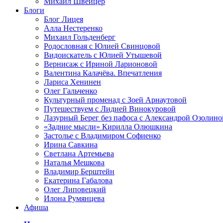
Михаил Швейцер
Блоги
Блог Лицея
Алла Нестеренко
Михаил Гольденберг
Родословная с Юлией Свинцовой
Видоискатель с Юлией Утышевой
Вернисаж с Ириной Ларионовой
Валентина Калачёва. Впечатления
Лариса Хенинен
Олег Гальченко
Культурный променад с Зоей Арнаутовой
Путешествуем с Лидией Винокуровой
Лазурный Берег без пафоса с Александрой Озолино
«Задние мысли» Кирилла Олюшкина
Застолье с Владимиром Софиенко
Ирина Савкина
Светлана Артемьева
Наталья Мешкова
Владимир Берштейн
Екатерина Габалова
Олег Липовецкий
Илона Румянцева
Афиша