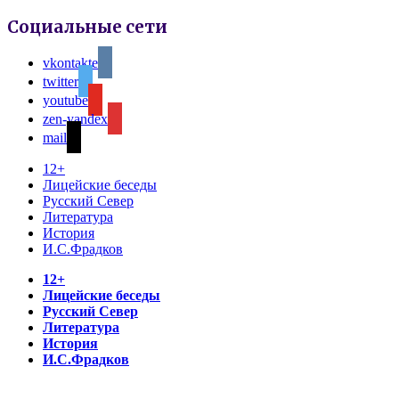
Социальные сети
vkontakte
twitter
youtube
zen-yandex
mail
12+
Лицейские беседы
Русский Север
Литература
История
И.С.Фрадков
12+
Лицейские беседы
Русский Север
Литература
История
И.С.Фрадков