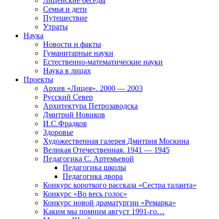
Лицейские беседы
Семья и дети
Путешествие
Утраты
Наука
Новости и факты
Гуманитарные науки
Естественно-математические науки
Наука в лицах
Проекты
Архив «Лицея». 2000 — 2003
Русский Север
Архитектура Петрозаводска
Дмитрий Новиков
И.С.Фрадков
Здоровье
Художественная галерея Дмитрия Москина
Великая Отечественная. 1941 — 1945
Педагогика С. Артемьевой
Педагогика школы
Педагогика двора
Конкурс короткого рассказа «Сестра таланта»
Конкурс «Во весь голос»
Конкурс новой драматургии «Ремарка»
Каким мы помним август 1991-го…