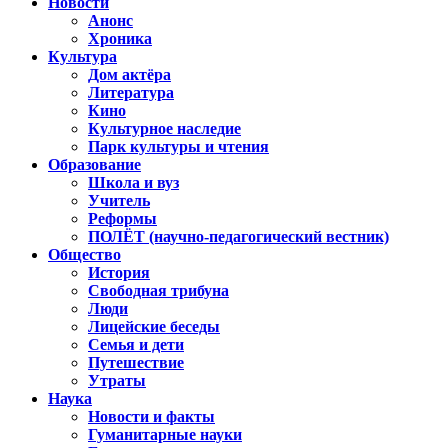
Новости
Анонс
Хроника
Культура
Дом актёра
Литература
Кино
Культурное наследие
Парк культуры и чтения
Образование
Школа и вуз
Учитель
Реформы
ПОЛЁТ (научно-педагогический вестник)
Общество
История
Свободная трибуна
Люди
Лицейские беседы
Семья и дети
Путешествие
Утраты
Наука
Новости и факты
Гуманитарные науки