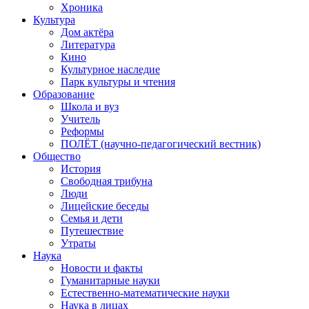
Хроника
Культура
Дом актёра
Литература
Кино
Культурное наследие
Парк культуры и чтения
Образование
Школа и вуз
Учитель
Реформы
ПОЛЁТ (научно-педагогический вестник)
Общество
История
Свободная трибуна
Люди
Лицейские беседы
Семья и дети
Путешествие
Утраты
Наука
Новости и факты
Гуманитарные науки
Естественно-математические науки
Наука в лицах