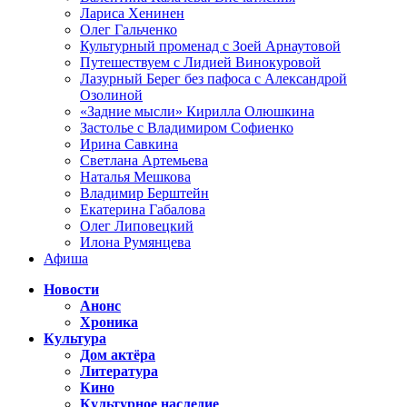
Лариса Хенинен
Олег Гальченко
Культурный променад с Зоей Арнаутовой
Путешествуем с Лидией Винокуровой
Лазурный Берег без пафоса с Александрой
Озолиной
«Задние мысли» Кирилла Олюшкина
Застолье с Владимиром Софиенко
Ирина Савкина
Светлана Артемьева
Наталья Мешкова
Владимир Берштейн
Екатерина Габалова
Олег Липовецкий
Илона Румянцева
Афиша
Новости
Анонс
Хроника
Культура
Дом актёра
Литература
Кино
Культурное наследие