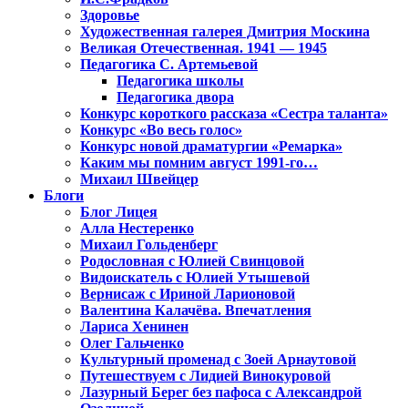
Здоровье
Художественная галерея Дмитрия Москина
Великая Отечественная. 1941 — 1945
Педагогика С. Артемьевой
Педагогика школы
Педагогика двора
Конкурс короткого рассказа «Сестра таланта»
Конкурс «Во весь голос»
Конкурс новой драматургии «Ремарка»
Каким мы помним август 1991-го…
Михаил Швейцер
Блоги
Блог Лицея
Алла Нестеренко
Михаил Гольденберг
Родословная с Юлией Свинцовой
Видоискатель с Юлией Утышевой
Вернисаж с Ириной Ларионовой
Валентина Калачёва. Впечатления
Лариса Хенинен
Олег Гальченко
Культурный променад с Зоей Арнаутовой
Путешествуем с Лидией Винокуровой
Лазурный Берег без пафоса с Александрой