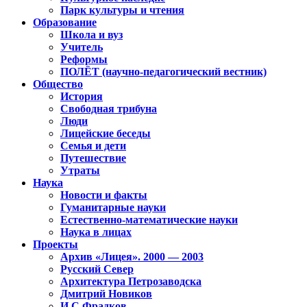
Парк культуры и чтения
Образование
Школа и вуз
Учитель
Реформы
ПОЛЁТ (научно-педагогический вестник)
Общество
История
Свободная трибуна
Люди
Лицейские беседы
Семья и дети
Путешествие
Утраты
Наука
Новости и факты
Гуманитарные науки
Естественно-математические науки
Наука в лицах
Проекты
Архив «Лицея». 2000 — 2003
Русский Север
Архитектура Петрозаводска
Дмитрий Новиков
И.С.Фрадков