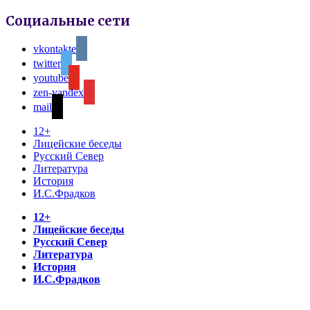
Социальные сети
vkontakte
twitter
youtube
zen-yandex
mail
12+
Лицейские беседы
Русский Север
Литература
История
И.С.Фрадков
12+
Лицейские беседы
Русский Север
Литература
История
И.С.Фрадков