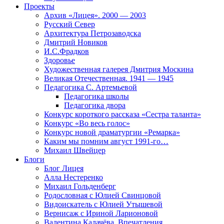
Проекты
Архив «Лицея». 2000 — 2003
Русский Север
Архитектура Петрозаводска
Дмитрий Новиков
И.С.Фрадков
Здоровье
Художественная галерея Дмитрия Москина
Великая Отечественная. 1941 — 1945
Педагогика С. Артемьевой
Педагогика школы
Педагогика двора
Конкурс короткого рассказа «Сестра таланта»
Конкурс «Во весь голос»
Конкурс новой драматургии «Ремарка»
Каким мы помним август 1991-го…
Михаил Швейцер
Блоги
Блог Лицея
Алла Нестеренко
Михаил Гольденберг
Родословная с Юлией Свинцовой
Видоискатель с Юлией Утышевой
Вернисаж с Ириной Ларионовой
Валентина Калачёва. Впечатления