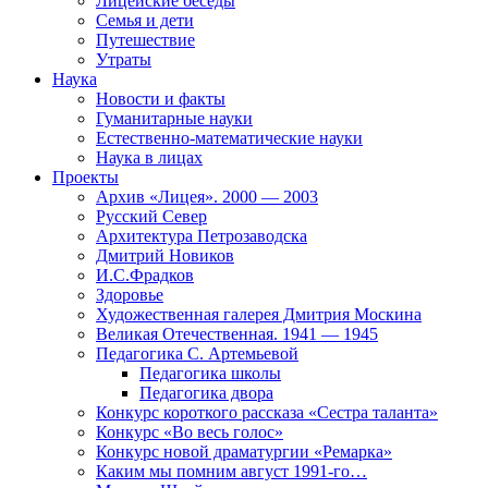
Лицейские беседы
Семья и дети
Путешествие
Утраты
Наука
Новости и факты
Гуманитарные науки
Естественно-математические науки
Наука в лицах
Проекты
Архив «Лицея». 2000 — 2003
Русский Север
Архитектура Петрозаводска
Дмитрий Новиков
И.С.Фрадков
Здоровье
Художественная галерея Дмитрия Москина
Великая Отечественная. 1941 — 1945
Педагогика С. Артемьевой
Педагогика школы
Педагогика двора
Конкурс короткого рассказа «Сестра таланта»
Конкурс «Во весь голос»
Конкурс новой драматургии «Ремарка»
Каким мы помним август 1991-го…