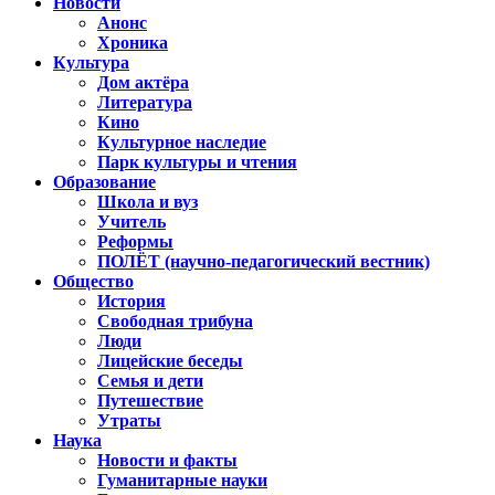
Новости
Анонс
Хроника
Культура
Дом актёра
Литература
Кино
Культурное наследие
Парк культуры и чтения
Образование
Школа и вуз
Учитель
Реформы
ПОЛЁТ (научно-педагогический вестник)
Общество
История
Свободная трибуна
Люди
Лицейские беседы
Семья и дети
Путешествие
Утраты
Наука
Новости и факты
Гуманитарные науки