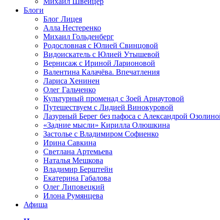
Михаил Швейцер
Блоги
Блог Лицея
Алла Нестеренко
Михаил Гольденберг
Родословная с Юлией Свинцовой
Видоискатель с Юлией Утышевой
Вернисаж с Ириной Ларионовой
Валентина Калачёва. Впечатления
Лариса Хенинен
Олег Гальченко
Культурный променад с Зоей Арнаутовой
Путешествуем с Лидией Винокуровой
Лазурный Берег без пафоса с Александрой Озолино
«Задние мысли» Кирилла Олюшкина
Застолье с Владимиром Софиенко
Ирина Савкина
Светлана Артемьева
Наталья Мешкова
Владимир Берштейн
Екатерина Габалова
Олег Липовецкий
Илона Румянцева
Афиша