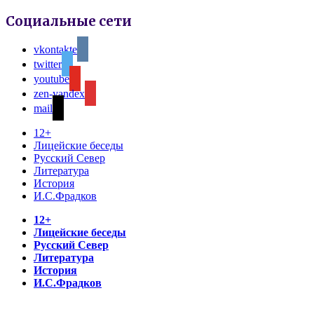
Социальные сети
vkontakte
twitter
youtube
zen-yandex
mail
12+
Лицейские беседы
Русский Север
Литература
История
И.С.Фрадков
12+
Лицейские беседы
Русский Север
Литература
История
И.С.Фрадков