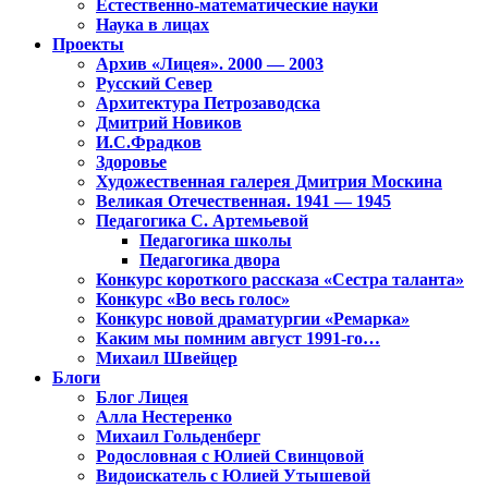
Естественно-математические науки
Наука в лицах
Проекты
Архив «Лицея». 2000 — 2003
Русский Север
Архитектура Петрозаводска
Дмитрий Новиков
И.С.Фрадков
Здоровье
Художественная галерея Дмитрия Москина
Великая Отечественная. 1941 — 1945
Педагогика С. Артемьевой
Педагогика школы
Педагогика двора
Конкурс короткого рассказа «Сестра таланта»
Конкурс «Во весь голос»
Конкурс новой драматургии «Ремарка»
Каким мы помним август 1991-го…
Михаил Швейцер
Блоги
Блог Лицея
Алла Нестеренко
Михаил Гольденберг
Родословная с Юлией Свинцовой
Видоискатель с Юлией Утышевой