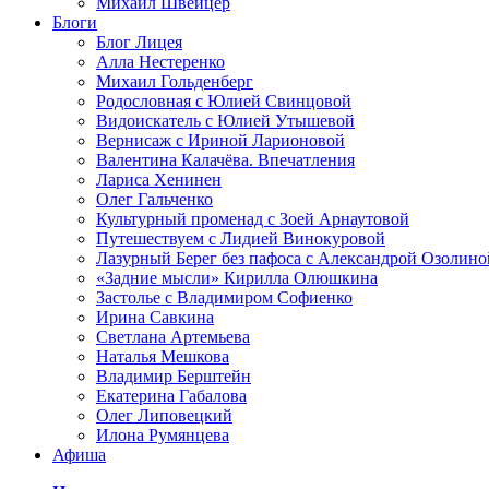
Михаил Швейцер
Блоги
Блог Лицея
Алла Нестеренко
Михаил Гольденберг
Родословная с Юлией Свинцовой
Видоискатель с Юлией Утышевой
Вернисаж с Ириной Ларионовой
Валентина Калачёва. Впечатления
Лариса Хенинен
Олег Гальченко
Культурный променад с Зоей Арнаутовой
Путешествуем с Лидией Винокуровой
Лазурный Берег без пафоса с Александрой Озолино
«Задние мысли» Кирилла Олюшкина
Застолье с Владимиром Софиенко
Ирина Савкина
Светлана Артемьева
Наталья Мешкова
Владимир Берштейн
Екатерина Габалова
Олег Липовецкий
Илона Румянцева
Афиша