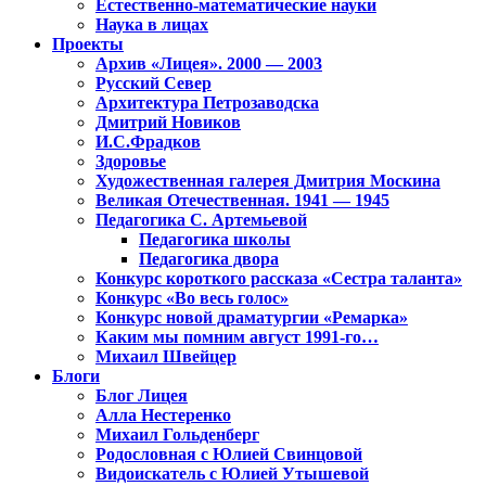
Естественно-математические науки
Наука в лицах
Проекты
Архив «Лицея». 2000 — 2003
Русский Север
Архитектура Петрозаводска
Дмитрий Новиков
И.С.Фрадков
Здоровье
Художественная галерея Дмитрия Москина
Великая Отечественная. 1941 — 1945
Педагогика С. Артемьевой
Педагогика школы
Педагогика двора
Конкурс короткого рассказа «Сестра таланта»
Конкурс «Во весь голос»
Конкурс новой драматургии «Ремарка»
Каким мы помним август 1991-го…
Михаил Швейцер
Блоги
Блог Лицея
Алла Нестеренко
Михаил Гольденберг
Родословная с Юлией Свинцовой
Видоискатель с Юлией Утышевой