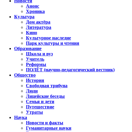
Новости
Анонс
Хроника
Культура
Дом актёра
Литература
Кино
Культурное наследие
Парк культуры и чтения
Образование
Школа и вуз
Учитель
Реформы
ПОЛЁТ (научно-педагогический вестник)
Общество
История
Свободная трибуна
Люди
Лицейские беседы
Семья и дети
Путешествие
Утраты
Наука
Новости и факты
Гуманитарные науки