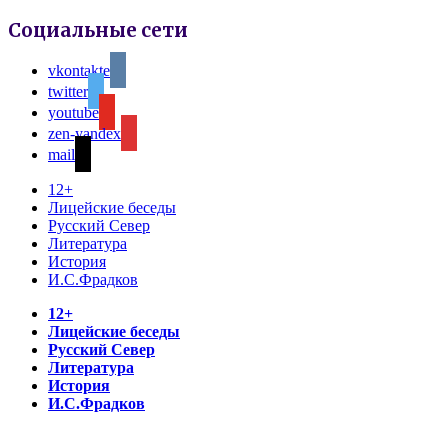
Социальные сети
vkontakte
twitter
youtube
zen-yandex
mail
12+
Лицейские беседы
Русский Север
Литература
История
И.С.Фрадков
12+
Лицейские беседы
Русский Север
Литература
История
И.С.Фрадков