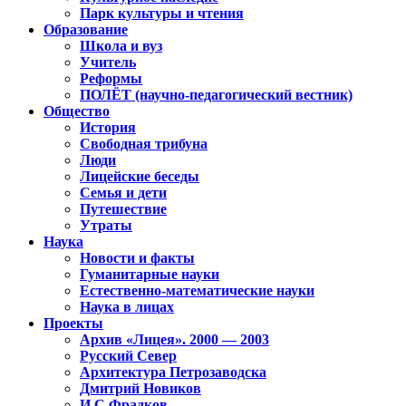
Парк культуры и чтения
Образование
Школа и вуз
Учитель
Реформы
ПОЛЁТ (научно-педагогический вестник)
Общество
История
Свободная трибуна
Люди
Лицейские беседы
Семья и дети
Путешествие
Утраты
Наука
Новости и факты
Гуманитарные науки
Естественно-математические науки
Наука в лицах
Проекты
Архив «Лицея». 2000 — 2003
Русский Север
Архитектура Петрозаводска
Дмитрий Новиков
И.С.Фрадков