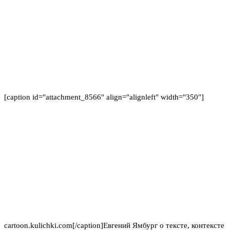
[caption id="attachment_8566" align="alignleft" width="350"]
cartoon.kulichki.com[/caption]Евгений Ямбург о тексте, контексте