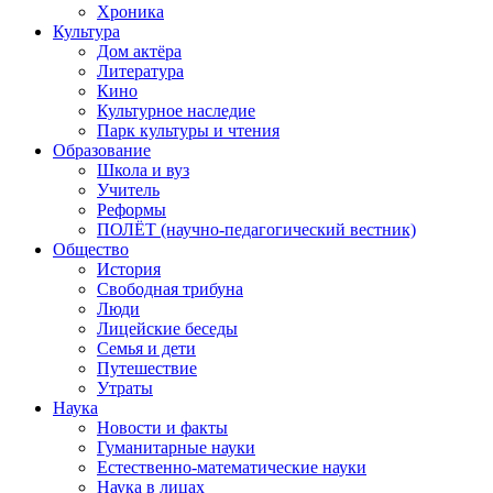
Хроника
Культура
Дом актёра
Литература
Кино
Культурное наследие
Парк культуры и чтения
Образование
Школа и вуз
Учитель
Реформы
ПОЛЁТ (научно-педагогический вестник)
Общество
История
Свободная трибуна
Люди
Лицейские беседы
Семья и дети
Путешествие
Утраты
Наука
Новости и факты
Гуманитарные науки
Естественно-математические науки
Наука в лицах