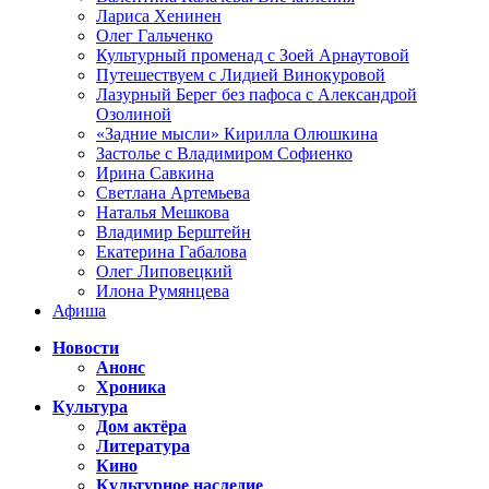
Лариса Хенинен
Олег Гальченко
Культурный променад с Зоей Арнаутовой
Путешествуем с Лидией Винокуровой
Лазурный Берег без пафоса с Александрой
Озолиной
«Задние мысли» Кирилла Олюшкина
Застолье с Владимиром Софиенко
Ирина Савкина
Светлана Артемьева
Наталья Мешкова
Владимир Берштейн
Екатерина Габалова
Олег Липовецкий
Илона Румянцева
Афиша
Новости
Анонс
Хроника
Культура
Дом актёра
Литература
Кино
Культурное наследие