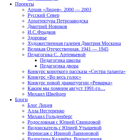
Проекты
Архив «Лицея». 2000 — 2003
Русский Север
Архитектура Петрозаводска
Дмитрий Новиков
И.С.Фрадков
Здоровье
Художественная галерея Дмитрия Москина
Великая Отечественная. 1941 — 1945
Педагогика С. Артемьевой
Педагогика школы
Педагогика двора
Конкурс короткого рассказа «Сестра таланта»
Конкурс «Во весь голос»
Конкурс новой драматургии «Ремарка»
Каким мы помним август 1991-го…
Михаил Швейцер
Блоги
Блог Лицея
Алла Нестеренко
Михаил Гольденберг
Родословная с Юлией Свинцовой
Видоискатель с Юлией Утышевой
Вернисаж с Ириной Ларионовой
Валентина Калачёва. Впечатления