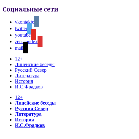
Социальные сети
vkontakte
twitter
youtube
zen-yandex
mail
12+
Лицейские беседы
Русский Север
Литература
История
И.С.Фрадков
12+
Лицейские беседы
Русский Север
Литература
История
И.С.Фрадков