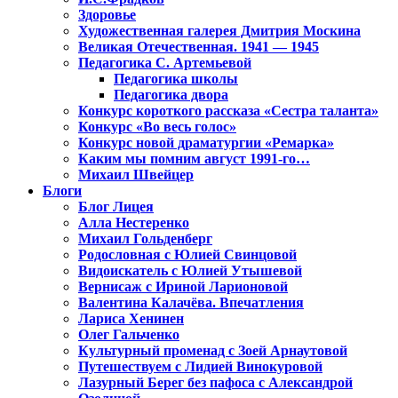
Здоровье
Художественная галерея Дмитрия Москина
Великая Отечественная. 1941 — 1945
Педагогика С. Артемьевой
Педагогика школы
Педагогика двора
Конкурс короткого рассказа «Сестра таланта»
Конкурс «Во весь голос»
Конкурс новой драматургии «Ремарка»
Каким мы помним август 1991-го…
Михаил Швейцер
Блоги
Блог Лицея
Алла Нестеренко
Михаил Гольденберг
Родословная с Юлией Свинцовой
Видоискатель с Юлией Утышевой
Вернисаж с Ириной Ларионовой
Валентина Калачёва. Впечатления
Лариса Хенинен
Олег Гальченко
Культурный променад с Зоей Арнаутовой
Путешествуем с Лидией Винокуровой
Лазурный Берег без пафоса с Александрой