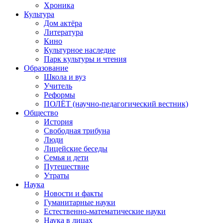
Хроника
Культура
Дом актёра
Литература
Кино
Культурное наследие
Парк культуры и чтения
Образование
Школа и вуз
Учитель
Реформы
ПОЛЁТ (научно-педагогический вестник)
Общество
История
Свободная трибуна
Люди
Лицейские беседы
Семья и дети
Путешествие
Утраты
Наука
Новости и факты
Гуманитарные науки
Естественно-математические науки
Наука в лицах