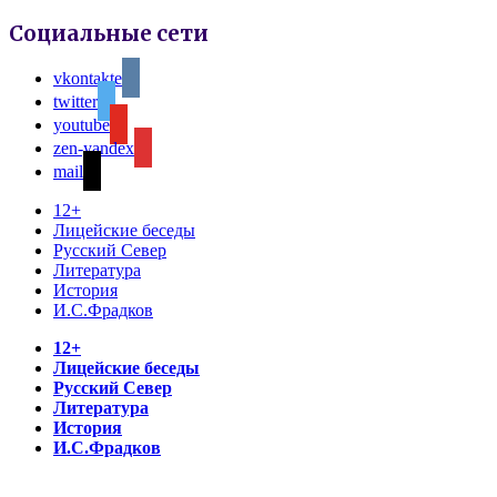
Социальные сети
vkontakte
twitter
youtube
zen-yandex
mail
12+
Лицейские беседы
Русский Север
Литература
История
И.С.Фрадков
12+
Лицейские беседы
Русский Север
Литература
История
И.С.Фрадков