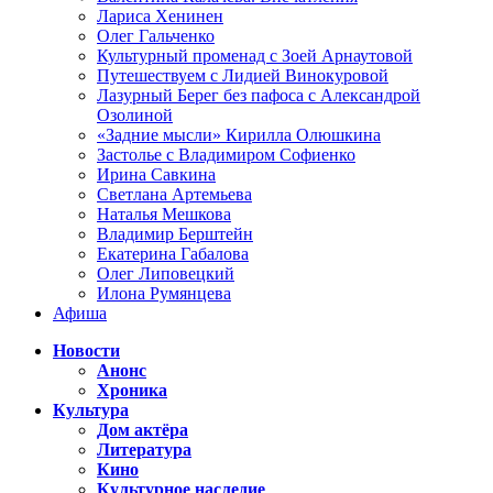
Лариса Хенинен
Олег Гальченко
Культурный променад с Зоей Арнаутовой
Путешествуем с Лидией Винокуровой
Лазурный Берег без пафоса с Александрой
Озолиной
«Задние мысли» Кирилла Олюшкина
Застолье с Владимиром Софиенко
Ирина Савкина
Светлана Артемьева
Наталья Мешкова
Владимир Берштейн
Екатерина Габалова
Олег Липовецкий
Илона Румянцева
Афиша
Новости
Анонс
Хроника
Культура
Дом актёра
Литература
Кино
Культурное наследие