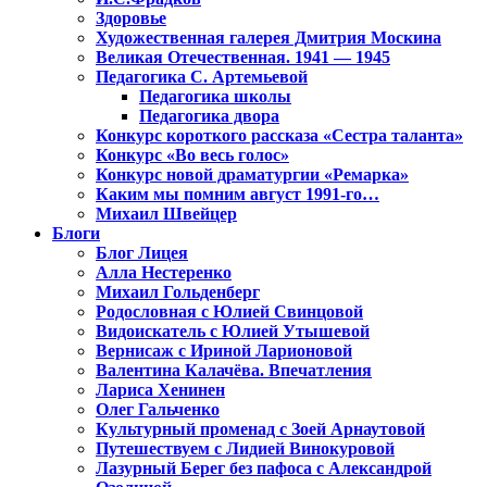
Здоровье
Художественная галерея Дмитрия Москина
Великая Отечественная. 1941 — 1945
Педагогика С. Артемьевой
Педагогика школы
Педагогика двора
Конкурс короткого рассказа «Сестра таланта»
Конкурс «Во весь голос»
Конкурс новой драматургии «Ремарка»
Каким мы помним август 1991-го…
Михаил Швейцер
Блоги
Блог Лицея
Алла Нестеренко
Михаил Гольденберг
Родословная с Юлией Свинцовой
Видоискатель с Юлией Утышевой
Вернисаж с Ириной Ларионовой
Валентина Калачёва. Впечатления
Лариса Хенинен
Олег Гальченко
Культурный променад с Зоей Арнаутовой
Путешествуем с Лидией Винокуровой
Лазурный Берег без пафоса с Александрой