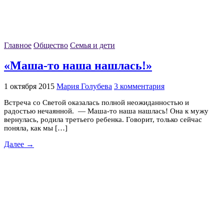
Главное
Общество
Семья и дети
«Маша-то наша нашлась!»
1 октября 2015
Мария Голубева
3 комментария
Встреча со Светой оказалась полной неожиданностью и
радостью нечаянной. — Маша-то наша нашлась! Она к мужу
вернулась, родила третьего ребенка. Говорит, только сейчас
поняла, как мы […]
Далее →