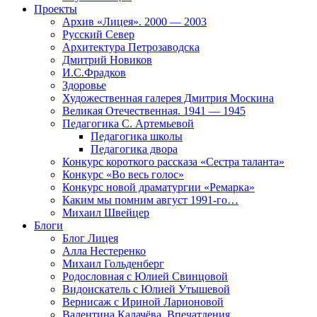
Проекты
Архив «Лицея». 2000 — 2003
Русский Север
Архитектура Петрозаводска
Дмитрий Новиков
И.С.Фрадков
Здоровье
Художественная галерея Дмитрия Москина
Великая Отечественная. 1941 — 1945
Педагогика С. Артемьевой
Педагогика школы
Педагогика двора
Конкурс короткого рассказа «Сестра таланта»
Конкурс «Во весь голос»
Конкурс новой драматургии «Ремарка»
Каким мы помним август 1991-го…
Михаил Швейцер
Блоги
Блог Лицея
Алла Нестеренко
Михаил Гольденберг
Родословная с Юлией Свинцовой
Видоискатель с Юлией Утышевой
Вернисаж с Ириной Ларионовой
Валентина Калачёва. Впечатления