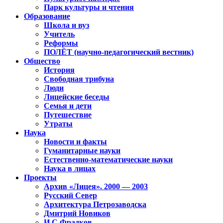
Парк культуры и чтения
Образование
Школа и вуз
Учитель
Реформы
ПОЛЁТ (научно-педагогический вестник)
Общество
История
Свободная трибуна
Люди
Лицейские беседы
Семья и дети
Путешествие
Утраты
Наука
Новости и факты
Гуманитарные науки
Естественно-математические науки
Наука в лицах
Проекты
Архив «Лицея». 2000 — 2003
Русский Север
Архитектура Петрозаводска
Дмитрий Новиков
И.С.Фрадков