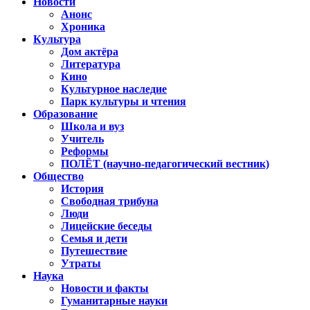
Новости
Анонс
Хроника
Культура
Дом актёра
Литература
Кино
Культурное наследие
Парк культуры и чтения
Образование
Школа и вуз
Учитель
Реформы
ПОЛЁТ (научно-педагогический вестник)
Общество
История
Свободная трибуна
Люди
Лицейские беседы
Семья и дети
Путешествие
Утраты
Наука
Новости и факты
Гуманитарные науки