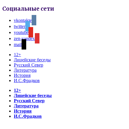
Социальные сети
vkontakte
twitter
youtube
zen-yandex
mail
12+
Лицейские беседы
Русский Север
Литература
История
И.С.Фрадков
12+
Лицейские беседы
Русский Север
Литература
История
И.С.Фрадков