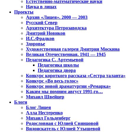
Естественно-математические науки
Наука в лицах
Проекты
Архив «Лицея». 2000 — 2003
Русский Север
Архитектура Петрозаводска
Дмитрий Новиков
И.С.Фрадков
Здоровье
Художественная галерея Дмитрия Москина
Великая Отечественная. 1941 — 1945
Педагогика С. Артемьевой
Педагогика школы
Педагогика двора
Конкурс короткого рассказа «Сестра таланта»
Конкурс «Во весь голос»
Конкурс новой драматургии «Ремарка»
Каким мы помним август 1991-го…
Михаил Швейцер
Блоги
Блог Лицея
Алла Нестеренко
Михаил Гольденберг
Родословная с Юлией Свинцовой
Видоискатель с Юлией Утышевой