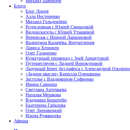
Михаил Швейцер
Блоги
Блог Лицея
Алла Нестеренко
Михаил Гольденберг
Родословная с Юлией Свинцовой
Видоискатель с Юлией Утышевой
Вернисаж с Ириной Ларионовой
Валентина Калачёва. Впечатления
Лариса Хенинен
Олег Гальченко
Культурный променад с Зоей Арнаутовой
Путешествуем с Лидией Винокуровой
Лазурный Берег без пафоса с Александрой Озолино
«Задние мысли» Кирилла Олюшкина
Застолье с Владимиром Софиенко
Ирина Савкина
Светлана Артемьева
Наталья Мешкова
Владимир Берштейн
Екатерина Габалова
Олег Липовецкий
Илона Румянцева
Афиша