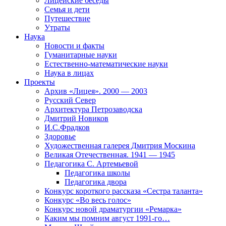
Лицейские беседы
Семья и дети
Путешествие
Утраты
Наука
Новости и факты
Гуманитарные науки
Естественно-математические науки
Наука в лицах
Проекты
Архив «Лицея». 2000 — 2003
Русский Север
Архитектура Петрозаводска
Дмитрий Новиков
И.С.Фрадков
Здоровье
Художественная галерея Дмитрия Москина
Великая Отечественная. 1941 — 1945
Педагогика С. Артемьевой
Педагогика школы
Педагогика двора
Конкурс короткого рассказа «Сестра таланта»
Конкурс «Во весь голос»
Конкурс новой драматургии «Ремарка»
Каким мы помним август 1991-го…