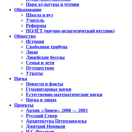
Парк культуры и чтения
Образование
Школа и вуз
Учитель
Реформы
ПОЛЁТ (научно-педагогический вестник)
Общество
История
Свободная трибуна
Люди
Лицейские беседы
Семья и дети
Путешествие
Утраты
Наука
Новости и факты
Гуманитарные науки
Естественно-математические науки
Наука в лицах
Проекты
Архив «Лицея». 2000 — 2003
Русский Север
Архитектура Петрозаводска
Дмитрий Новиков
И.С.Фрадков