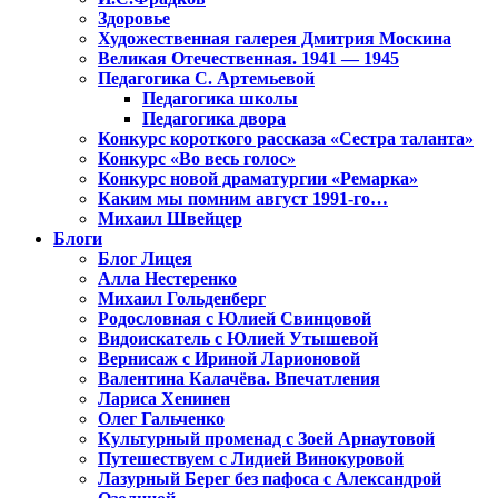
Здоровье
Художественная галерея Дмитрия Москина
Великая Отечественная. 1941 — 1945
Педагогика С. Артемьевой
Педагогика школы
Педагогика двора
Конкурс короткого рассказа «Сестра таланта»
Конкурс «Во весь голос»
Конкурс новой драматургии «Ремарка»
Каким мы помним август 1991-го…
Михаил Швейцер
Блоги
Блог Лицея
Алла Нестеренко
Михаил Гольденберг
Родословная с Юлией Свинцовой
Видоискатель с Юлией Утышевой
Вернисаж с Ириной Ларионовой
Валентина Калачёва. Впечатления
Лариса Хенинен
Олег Гальченко
Культурный променад с Зоей Арнаутовой
Путешествуем с Лидией Винокуровой
Лазурный Берег без пафоса с Александрой