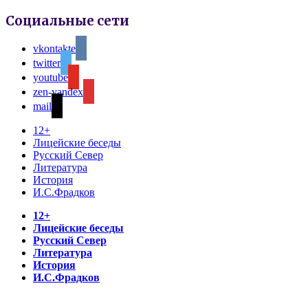
Социальные сети
vkontakte
twitter
youtube
zen-yandex
mail
12+
Лицейские беседы
Русский Север
Литература
История
И.С.Фрадков
12+
Лицейские беседы
Русский Север
Литература
История
И.С.Фрадков