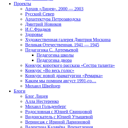
Проекты
Архив «Лицея». 2000 — 2003
Русский Север
Архитектура Петрозаводска
Дмитрий Новиков
И.С.Фрадков
Здоровье
Художественная галерея Дмитрия Москина
Великая Отечественная. 1941 — 1945
Педагогика С. Артемьевой
Педагогика школы
Педагогика двора
Конкурс короткого рассказа «Сестра таланта»
Конкурс «Во весь голос»
Конкурс новой драматургии «Ремарка»
Каким мы помним август 1991-го…
Михаил Швейцер
Блоги
Блог Лицея
Алла Нестеренко
Михаил Гольденберг
Родословная с Юлией Свинцовой
Видоискатель с Юлией Утышевой
Вернисаж с Ириной Ларионовой
Валентина Калачёва. Впечатления