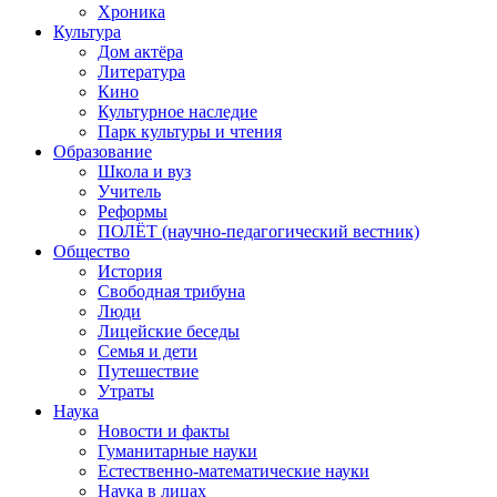
Хроника
Культура
Дом актёра
Литература
Кино
Культурное наследие
Парк культуры и чтения
Образование
Школа и вуз
Учитель
Реформы
ПОЛЁТ (научно-педагогический вестник)
Общество
История
Свободная трибуна
Люди
Лицейские беседы
Семья и дети
Путешествие
Утраты
Наука
Новости и факты
Гуманитарные науки
Естественно-математические науки
Наука в лицах