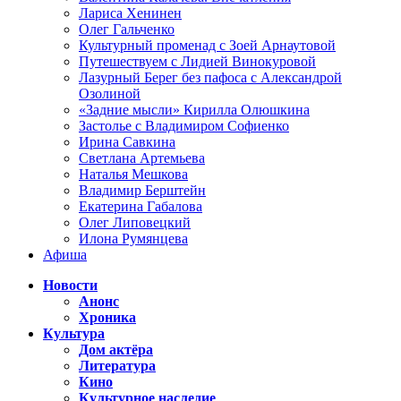
Лариса Хенинен
Олег Гальченко
Культурный променад с Зоей Арнаутовой
Путешествуем с Лидией Винокуровой
Лазурный Берег без пафоса с Александрой
Озолиной
«Задние мысли» Кирилла Олюшкина
Застолье с Владимиром Софиенко
Ирина Савкина
Светлана Артемьева
Наталья Мешкова
Владимир Берштейн
Екатерина Габалова
Олег Липовецкий
Илона Румянцева
Афиша
Новости
Анонс
Хроника
Культура
Дом актёра
Литература
Кино
Культурное наследие