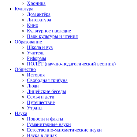
Хроника
Культура
Дом актёра
Литература
Кино
Культурное наследие
Парк культуры и чтения
Образование
Школа и вуз
Учитель
Реформы
ПОЛЁТ (научно-педагогический вестник)
Общество
История
Свободная трибуна
Люди
Лицейские беседы
Семья и дети
Путешествие
Утраты
Наука
Новости и факты
Гуманитарные науки
Естественно-математические науки
Наука в лицах