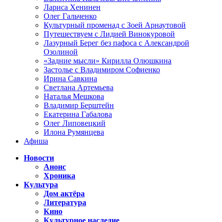
Лариса Хенинен
Олег Гальченко
Культурный променад с Зоей Арнаутовой
Путешествуем с Лидией Винокуровой
Лазурный Берег без пафоса с Александрой
Озолиной
«Задние мысли» Кирилла Олюшкина
Застолье с Владимиром Софиенко
Ирина Савкина
Светлана Артемьева
Наталья Мешкова
Владимир Берштейн
Екатерина Габалова
Олег Липовецкий
Илона Румянцева
Афиша
Новости
Анонс
Хроника
Культура
Дом актёра
Литература
Кино
Культурное наследие