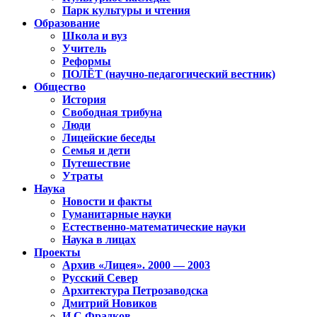
Парк культуры и чтения
Образование
Школа и вуз
Учитель
Реформы
ПОЛЁТ (научно-педагогический вестник)
Общество
История
Свободная трибуна
Люди
Лицейские беседы
Семья и дети
Путешествие
Утраты
Наука
Новости и факты
Гуманитарные науки
Естественно-математические науки
Наука в лицах
Проекты
Архив «Лицея». 2000 — 2003
Русский Север
Архитектура Петрозаводска
Дмитрий Новиков
И.С.Фрадков