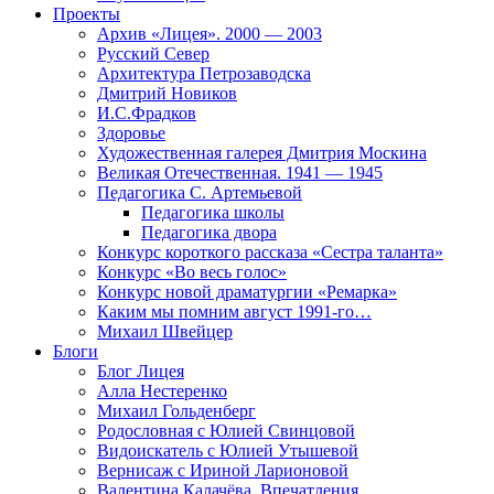
Проекты
Архив «Лицея». 2000 — 2003
Русский Север
Архитектура Петрозаводска
Дмитрий Новиков
И.С.Фрадков
Здоровье
Художественная галерея Дмитрия Москина
Великая Отечественная. 1941 — 1945
Педагогика С. Артемьевой
Педагогика школы
Педагогика двора
Конкурс короткого рассказа «Сестра таланта»
Конкурс «Во весь голос»
Конкурс новой драматургии «Ремарка»
Каким мы помним август 1991-го…
Михаил Швейцер
Блоги
Блог Лицея
Алла Нестеренко
Михаил Гольденберг
Родословная с Юлией Свинцовой
Видоискатель с Юлией Утышевой
Вернисаж с Ириной Ларионовой
Валентина Калачёва. Впечатления