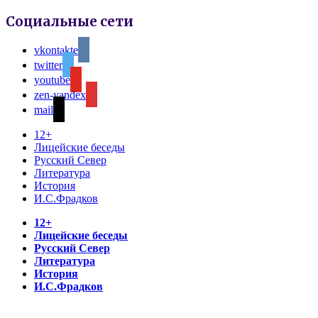
Социальные сети
vkontakte
twitter
youtube
zen-yandex
mail
12+
Лицейские беседы
Русский Север
Литература
История
И.С.Фрадков
12+
Лицейские беседы
Русский Север
Литература
История
И.С.Фрадков