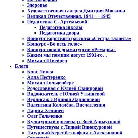
Здоровье
Художественная галерея Дмитрия Москина
Великая Отечественная. 1941 — 1945
Педагогика С. Артемьевой
Педагогика школы
Педагогика двора
Конкурс короткого рассказа «Сестра таланта»
Конкурс «Во весь голос»
Конкурс новой драматургии «Ремарка»
Каким мы помним август 1991-го…
Михаил Швейцер
Блоги
Блог Лицея
Алла Нестеренко
Михаил Гольденберг
Родословная с Юлией Свинцовой
Видоискатель с Юлией Утышевой
Вернисаж с Ириной Ларионовой
Валентина Калачёва. Впечатления
Лариса Хенинен
Олег Гальченко
Культурный променад с Зоей Арнаутовой
Путешествуем с Лидией Винокуровой
Лазурный Берег без пафоса с Александрой