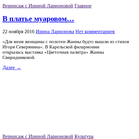
Вернисаж с Ириной Ларионовой
Главное
В платье муаровом…
22 ноября 2016
Ирина Ларионова
Нет комментариев
«Для меня женщины с полотен Жанны будто вышли из стихов
Игоря Северянина». В Карельской филармонии
открылась выставка «Цветочная палитра» Жанны
Свиридниковой.
Далее →
Вернисаж с Ириной Ларионовой
Культура