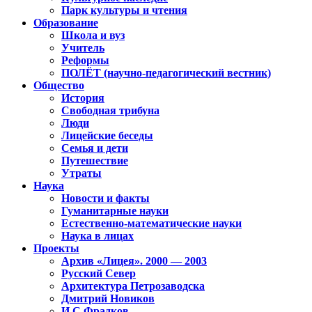
Парк культуры и чтения
Образование
Школа и вуз
Учитель
Реформы
ПОЛЁТ (научно-педагогический вестник)
Общество
История
Свободная трибуна
Люди
Лицейские беседы
Семья и дети
Путешествие
Утраты
Наука
Новости и факты
Гуманитарные науки
Естественно-математические науки
Наука в лицах
Проекты
Архив «Лицея». 2000 — 2003
Русский Север
Архитектура Петрозаводска
Дмитрий Новиков
И.С.Фрадков