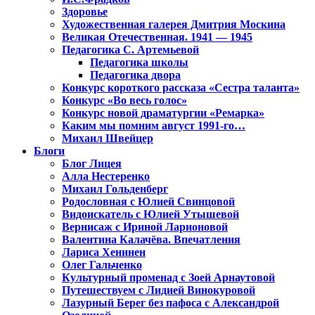
Здоровье
Художественная галерея Дмитрия Москина
Великая Отечественная. 1941 — 1945
Педагогика С. Артемьевой
Педагогика школы
Педагогика двора
Конкурс короткого рассказа «Сестра таланта»
Конкурс «Во весь голос»
Конкурс новой драматургии «Ремарка»
Каким мы помним август 1991-го…
Михаил Швейцер
Блоги
Блог Лицея
Алла Нестеренко
Михаил Гольденберг
Родословная с Юлией Свинцовой
Видоискатель с Юлией Утышевой
Вернисаж с Ириной Ларионовой
Валентина Калачёва. Впечатления
Лариса Хенинен
Олег Гальченко
Культурный променад с Зоей Арнаутовой
Путешествуем с Лидией Винокуровой
Лазурный Берег без пафоса с Александрой