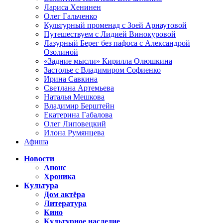
Лариса Хенинен
Олег Гальченко
Культурный променад с Зоей Арнаутовой
Путешествуем с Лидией Винокуровой
Лазурный Берег без пафоса с Александрой
Озолиной
«Задние мысли» Кирилла Олюшкина
Застолье с Владимиром Софиенко
Ирина Савкина
Светлана Артемьева
Наталья Мешкова
Владимир Берштейн
Екатерина Габалова
Олег Липовецкий
Илона Румянцева
Афиша
Новости
Анонс
Хроника
Культура
Дом актёра
Литература
Кино
Культурное наследие