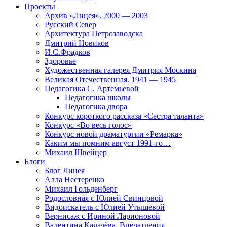
Проекты
Архив «Лицея». 2000 — 2003
Русский Север
Архитектура Петрозаводска
Дмитрий Новиков
И.С.Фрадков
Здоровье
Художественная галерея Дмитрия Москина
Великая Отечественная. 1941 — 1945
Педагогика С. Артемьевой
Педагогика школы
Педагогика двора
Конкурс короткого рассказа «Сестра таланта»
Конкурс «Во весь голос»
Конкурс новой драматургии «Ремарка»
Каким мы помним август 1991-го…
Михаил Швейцер
Блоги
Блог Лицея
Алла Нестеренко
Михаил Гольденберг
Родословная с Юлией Свинцовой
Видоискатель с Юлией Утышевой
Вернисаж с Ириной Ларионовой
Валентина Калачёва. Впечатления