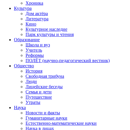
Хроника
Культура
Дом актёра
Литература
Кино
Культурное наследие
Парк культуры и чтения
Образование
Школа и вуз
Учитель
Реформы
ПОЛЁТ (научно-педагогический вестник)
Общество
История
Свободная трибуна
Люди
Лицейские беседы
Семья и дети
Путешествие
Утраты
Наука
Новости и факты
Гуманитарные науки
Естественно-математические науки
Наука в лицах