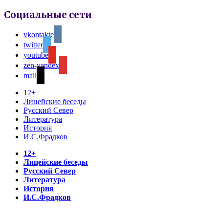
Социальные сети
vkontakte
twitter
youtube
zen-yandex
mail
12+
Лицейские беседы
Русский Север
Литература
История
И.С.Фрадков
12+
Лицейские беседы
Русский Север
Литература
История
И.С.Фрадков