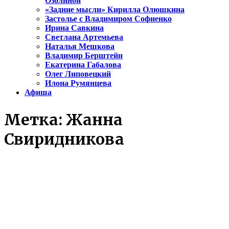
Озолиной
«Задние мысли» Кирилла Олюшкина
Застолье с Владимиром Софиенко
Ирина Савкина
Светлана Артемьева
Наталья Мешкова
Владимир Берштейн
Екатерина Габалова
Олег Липовецкий
Илона Румянцева
Афиша
Метка:
Жанна
Свиридникова