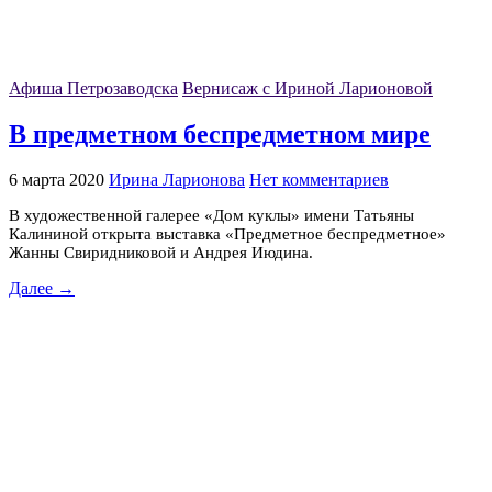
Афиша Петрозаводска
Вернисаж с Ириной Ларионовой
В предметном беспредметном мире
6 марта 2020
Ирина Ларионова
Нет комментариев
В художественной галерее «Дом куклы» имени Татьяны
Калининой открыта выставка «Предметное беспредметное»
Жанны Свиридниковой и Андрея Июдина.
Далее →