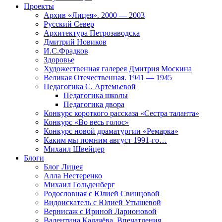
Проекты
Архив «Лицея». 2000 — 2003
Русский Север
Архитектура Петрозаводска
Дмитрий Новиков
И.С.Фрадков
Здоровье
Художественная галерея Дмитрия Москина
Великая Отечественная. 1941 — 1945
Педагогика С. Артемьевой
Педагогика школы
Педагогика двора
Конкурс короткого рассказа «Сестра таланта»
Конкурс «Во весь голос»
Конкурс новой драматургии «Ремарка»
Каким мы помним август 1991-го…
Михаил Швейцер
Блоги
Блог Лицея
Алла Нестеренко
Михаил Гольденберг
Родословная с Юлией Свинцовой
Видоискатель с Юлией Утышевой
Вернисаж с Ириной Ларионовой
Валентина Калачёва. Впечатления