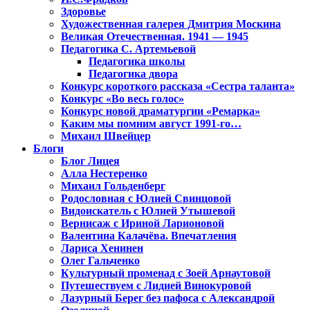
Здоровье
Художественная галерея Дмитрия Москина
Великая Отечественная. 1941 — 1945
Педагогика С. Артемьевой
Педагогика школы
Педагогика двора
Конкурс короткого рассказа «Сестра таланта»
Конкурс «Во весь голос»
Конкурс новой драматургии «Ремарка»
Каким мы помним август 1991-го…
Михаил Швейцер
Блоги
Блог Лицея
Алла Нестеренко
Михаил Гольденберг
Родословная с Юлией Свинцовой
Видоискатель с Юлией Утышевой
Вернисаж с Ириной Ларионовой
Валентина Калачёва. Впечатления
Лариса Хенинен
Олег Гальченко
Культурный променад с Зоей Арнаутовой
Путешествуем с Лидией Винокуровой
Лазурный Берег без пафоса с Александрой