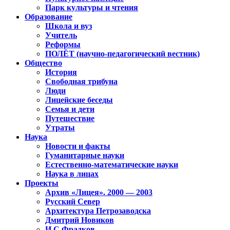
Парк культуры и чтения
Образование
Школа и вуз
Учитель
Реформы
ПОЛЁТ (научно-педагогический вестник)
Общество
История
Свободная трибуна
Люди
Лицейские беседы
Семья и дети
Путешествие
Утраты
Наука
Новости и факты
Гуманитарные науки
Естественно-математические науки
Наука в лицах
Проекты
Архив «Лицея». 2000 — 2003
Русский Север
Архитектура Петрозаводска
Дмитрий Новиков
И.С.Фрадков