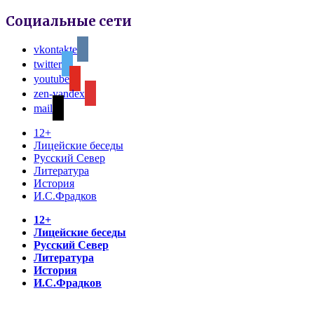
Социальные сети
vkontakte
twitter
youtube
zen-yandex
mail
12+
Лицейские беседы
Русский Север
Литература
История
И.С.Фрадков
12+
Лицейские беседы
Русский Север
Литература
История
И.С.Фрадков