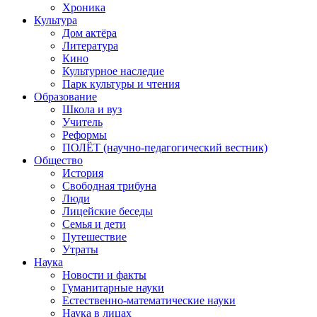
Хроника
Культура
Дом актёра
Литература
Кино
Культурное наследие
Парк культуры и чтения
Образование
Школа и вуз
Учитель
Реформы
ПОЛЁТ (научно-педагогический вестник)
Общество
История
Свободная трибуна
Люди
Лицейские беседы
Семья и дети
Путешествие
Утраты
Наука
Новости и факты
Гуманитарные науки
Естественно-математические науки
Наука в лицах