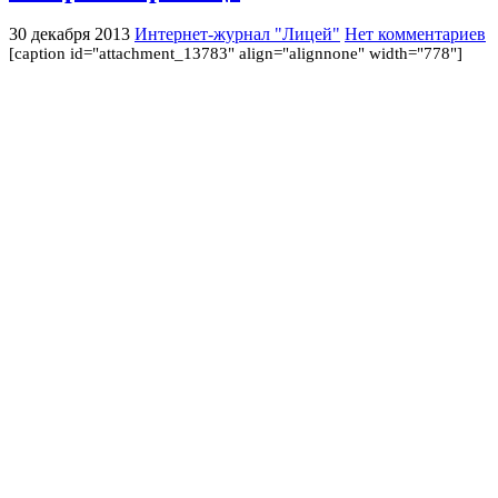
30 декабря 2013
Интернет-журнал "Лицей"
Нет комментариев
[caption id="attachment_13783" align="alignnone" width="778"]