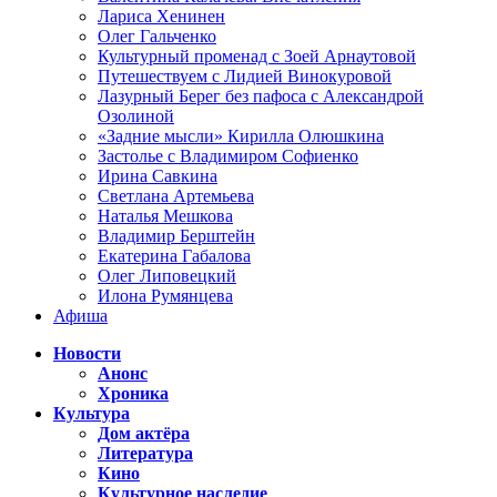
Лариса Хенинен
Олег Гальченко
Культурный променад с Зоей Арнаутовой
Путешествуем с Лидией Винокуровой
Лазурный Берег без пафоса с Александрой
Озолиной
«Задние мысли» Кирилла Олюшкина
Застолье с Владимиром Софиенко
Ирина Савкина
Светлана Артемьева
Наталья Мешкова
Владимир Берштейн
Екатерина Габалова
Олег Липовецкий
Илона Румянцева
Афиша
Новости
Анонс
Хроника
Культура
Дом актёра
Литература
Кино
Культурное наследие