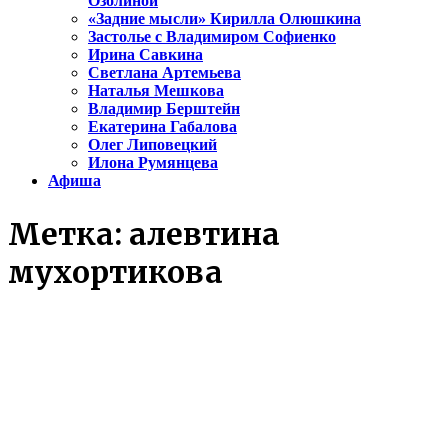
Озолиной
«Задние мысли» Кирилла Олюшкина
Застолье с Владимиром Софиенко
Ирина Савкина
Светлана Артемьева
Наталья Мешкова
Владимир Берштейн
Екатерина Габалова
Олег Липовецкий
Илона Румянцева
Афиша
Метка:
алевтина
мухортикова