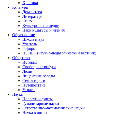
Хроника
Культура
Дом актёра
Литература
Кино
Культурное наследие
Парк культуры и чтения
Образование
Школа и вуз
Учитель
Реформы
ПОЛЁТ (научно-педагогический вестник)
Общество
История
Свободная трибуна
Люди
Лицейские беседы
Семья и дети
Путешествие
Утраты
Наука
Новости и факты
Гуманитарные науки
Естественно-математические науки
Наука в лицах