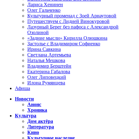
Лариса Хенинен
Олег Гальченко
Культурный променад с Зоей Арнаутовой
Путешествуем с Лидией Винокуровой
Лазурный Берег без пафоса с Александрой
Озолиной
«Задние мысли» Кирилла Олюшкина
Застолье с Владимиром Софиенко
Ирина Савкина
Светлана Артемьева
Наталья Мешкова
Владимир Берштейн
Екатерина Габалова
Олег Липовецкий
Илона Румянцева
Афиша
Новости
Анонс
Хроника
Культура
Дом актёра
Литература
Кино
Культурное наследие