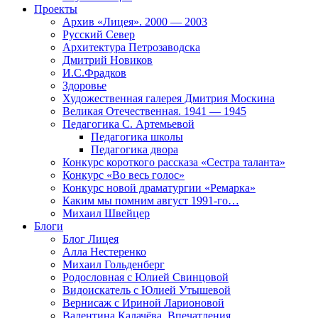
Проекты
Архив «Лицея». 2000 — 2003
Русский Север
Архитектура Петрозаводска
Дмитрий Новиков
И.С.Фрадков
Здоровье
Художественная галерея Дмитрия Москина
Великая Отечественная. 1941 — 1945
Педагогика С. Артемьевой
Педагогика школы
Педагогика двора
Конкурс короткого рассказа «Сестра таланта»
Конкурс «Во весь голос»
Конкурс новой драматургии «Ремарка»
Каким мы помним август 1991-го…
Михаил Швейцер
Блоги
Блог Лицея
Алла Нестеренко
Михаил Гольденберг
Родословная с Юлией Свинцовой
Видоискатель с Юлией Утышевой
Вернисаж с Ириной Ларионовой
Валентина Калачёва. Впечатления