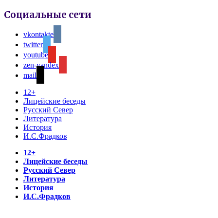
Социальные сети
vkontakte
twitter
youtube
zen-yandex
mail
12+
Лицейские беседы
Русский Север
Литература
История
И.С.Фрадков
12+
Лицейские беседы
Русский Север
Литература
История
И.С.Фрадков