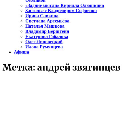
Озолиной
«Задние мысли» Кирилла Олюшкина
Застолье с Владимиром Софиенко
Ирина Савкина
Светлана Артемьева
Наталья Мешкова
Владимир Берштейн
Екатерина Габалова
Олег Липовецкий
Илона Румянцева
Афиша
Метка:
андрей звягинцев