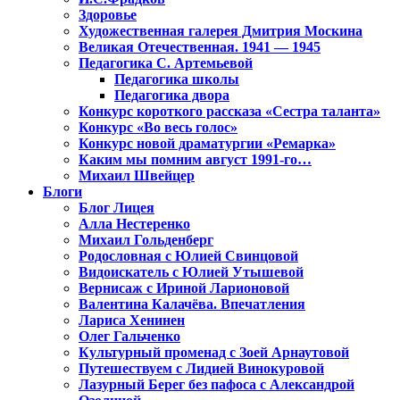
Здоровье
Художественная галерея Дмитрия Москина
Великая Отечественная. 1941 — 1945
Педагогика С. Артемьевой
Педагогика школы
Педагогика двора
Конкурс короткого рассказа «Сестра таланта»
Конкурс «Во весь голос»
Конкурс новой драматургии «Ремарка»
Каким мы помним август 1991-го…
Михаил Швейцер
Блоги
Блог Лицея
Алла Нестеренко
Михаил Гольденберг
Родословная с Юлией Свинцовой
Видоискатель с Юлией Утышевой
Вернисаж с Ириной Ларионовой
Валентина Калачёва. Впечатления
Лариса Хенинен
Олег Гальченко
Культурный променад с Зоей Арнаутовой
Путешествуем с Лидией Винокуровой
Лазурный Берег без пафоса с Александрой