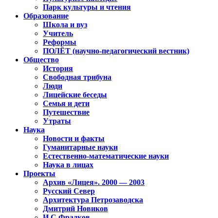
Парк культуры и чтения
Образование
Школа и вуз
Учитель
Реформы
ПОЛЁТ (научно-педагогический вестник)
Общество
История
Свободная трибуна
Люди
Лицейские беседы
Семья и дети
Путешествие
Утраты
Наука
Новости и факты
Гуманитарные науки
Естественно-математические науки
Наука в лицах
Проекты
Архив «Лицея». 2000 — 2003
Русский Север
Архитектура Петрозаводска
Дмитрий Новиков
И.С.Фрадков