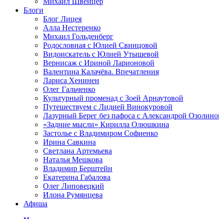
Михаил Швейцер
Блоги
Блог Лицея
Алла Нестеренко
Михаил Гольденберг
Родословная с Юлией Свинцовой
Видоискатель с Юлией Утышевой
Вернисаж с Ириной Ларионовой
Валентина Калачёва. Впечатления
Лариса Хенинен
Олег Гальченко
Культурный променад с Зоей Арнаутовой
Путешествуем с Лидией Винокуровой
Лазурный Берег без пафоса с Александрой Озолино
«Задние мысли» Кирилла Олюшкина
Застолье с Владимиром Софиенко
Ирина Савкина
Светлана Артемьева
Наталья Мешкова
Владимир Берштейн
Екатерина Габалова
Олег Липовецкий
Илона Румянцева
Афиша