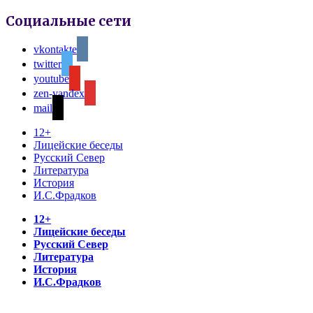
Социальные сети
vkontakte
twitter
youtube
zen-yandex
mail
12+
Лицейские беседы
Русский Север
Литература
История
И.С.Фрадков
12+
Лицейские беседы
Русский Север
Литература
История
И.С.Фрадков