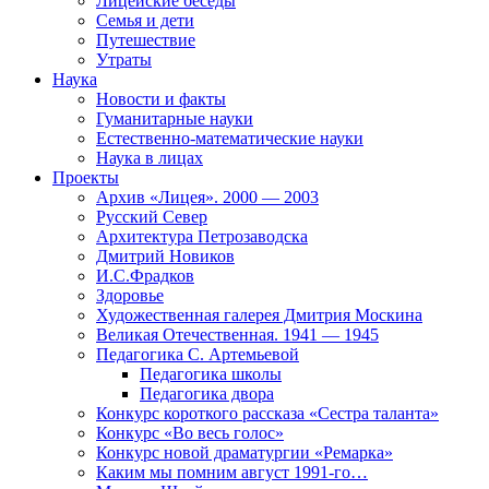
Лицейские беседы
Семья и дети
Путешествие
Утраты
Наука
Новости и факты
Гуманитарные науки
Естественно-математические науки
Наука в лицах
Проекты
Архив «Лицея». 2000 — 2003
Русский Север
Архитектура Петрозаводска
Дмитрий Новиков
И.С.Фрадков
Здоровье
Художественная галерея Дмитрия Москина
Великая Отечественная. 1941 — 1945
Педагогика С. Артемьевой
Педагогика школы
Педагогика двора
Конкурс короткого рассказа «Сестра таланта»
Конкурс «Во весь голос»
Конкурс новой драматургии «Ремарка»
Каким мы помним август 1991-го…