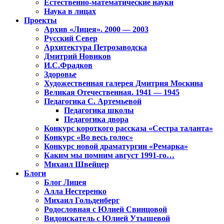
Естественно-математические науки
Наука в лицах
Проекты
Архив «Лицея». 2000 — 2003
Русский Север
Архитектура Петрозаводска
Дмитрий Новиков
И.С.Фрадков
Здоровье
Художественная галерея Дмитрия Москина
Великая Отечественная. 1941 — 1945
Педагогика С. Артемьевой
Педагогика школы
Педагогика двора
Конкурс короткого рассказа «Сестра таланта»
Конкурс «Во весь голос»
Конкурс новой драматургии «Ремарка»
Каким мы помним август 1991-го…
Михаил Швейцер
Блоги
Блог Лицея
Алла Нестеренко
Михаил Гольденберг
Родословная с Юлией Свинцовой
Видоискатель с Юлией Утышевой