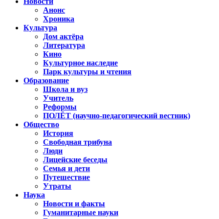
Новости
Анонс
Хроника
Культура
Дом актёра
Литература
Кино
Культурное наследие
Парк культуры и чтения
Образование
Школа и вуз
Учитель
Реформы
ПОЛЁТ (научно-педагогический вестник)
Общество
История
Свободная трибуна
Люди
Лицейские беседы
Семья и дети
Путешествие
Утраты
Наука
Новости и факты
Гуманитарные науки