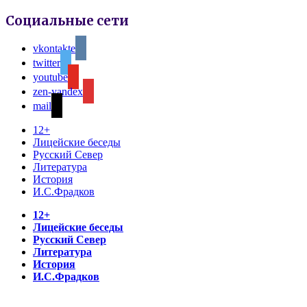
Социальные сети
vkontakte
twitter
youtube
zen-yandex
mail
12+
Лицейские беседы
Русский Север
Литература
История
И.С.Фрадков
12+
Лицейские беседы
Русский Север
Литература
История
И.С.Фрадков