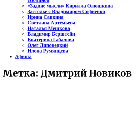
Озолиной
«Задние мысли» Кирилла Олюшкина
Застолье с Владимиром Софиенко
Ирина Савкина
Светлана Артемьева
Наталья Мешкова
Владимир Берштейн
Екатерина Габалова
Олег Липовецкий
Илона Румянцева
Афиша
Метка:
Дмитрий Новиков