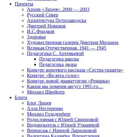
Проекты
Архив «Лицея». 2000 — 2003
Русский Север
Архитектура Петрозаводска
Дмитрий Новиков
И.С.Фрадков
Здоровье
Художественная галерея Дмитрия Москина
Великая Отечественная. 1941 — 1945
Педагогика С. Артемьевой
Педагогика школы
Педагогика двора
Конкурс короткого рассказа «Сестра таланта»
Конкурс «Во весь голос»
Конкурс новой драматургии «Ремарка»
Каким мы помним август 1991-го…
Михаил Швейцер
Блоги
Блог Лицея
Алла Нестеренко
Михаил Гольденберг
Родословная с Юлией Свинцовой
Видоискатель с Юлией Утышевой
Вернисаж с Ириной Ларионовой
Валентина Калачёва. Впечатления