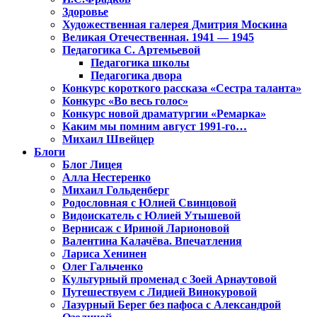
Здоровье
Художественная галерея Дмитрия Москина
Великая Отечественная. 1941 — 1945
Педагогика С. Артемьевой
Педагогика школы
Педагогика двора
Конкурс короткого рассказа «Сестра таланта»
Конкурс «Во весь голос»
Конкурс новой драматургии «Ремарка»
Каким мы помним август 1991-го…
Михаил Швейцер
Блоги
Блог Лицея
Алла Нестеренко
Михаил Гольденберг
Родословная с Юлией Свинцовой
Видоискатель с Юлией Утышевой
Вернисаж с Ириной Ларионовой
Валентина Калачёва. Впечатления
Лариса Хенинен
Олег Гальченко
Культурный променад с Зоей Арнаутовой
Путешествуем с Лидией Винокуровой
Лазурный Берег без пафоса с Александрой