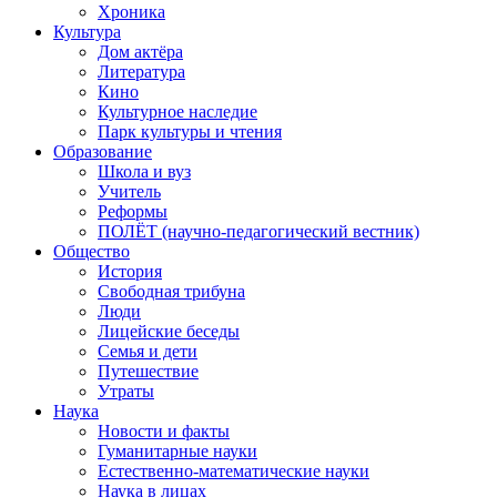
Хроника
Культура
Дом актёра
Литература
Кино
Культурное наследие
Парк культуры и чтения
Образование
Школа и вуз
Учитель
Реформы
ПОЛЁТ (научно-педагогический вестник)
Общество
История
Свободная трибуна
Люди
Лицейские беседы
Семья и дети
Путешествие
Утраты
Наука
Новости и факты
Гуманитарные науки
Естественно-математические науки
Наука в лицах