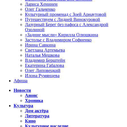
Лариса Хенинен
Олег Гальченко
Культурный променад с Зоей Арнаутовой
Путешествуем с Лидией Винокуровой
Лазурный Берег без пафоса с Александрой
Озолиной
«Задние мысли» Кирилла Олюшкина
Застолье с Владимиром Софиенко
Ирина Савкина
Светлана Артемьева
Наталья Мешкова
Владимир Берштейн
Екатерина Габалова
Олег Липовецкий
Илона Румянцева
Афиша
Новости
Анонс
Хроника
Культура
Дом актёра
Литература
Кино
Культурное наследие