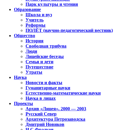
Парк культуры и чтения
Образование
Школа и вуз
Учитель
Реформы
ПОЛЁТ (научно-педагогический вестник)
Общество
История
Свободная трибуна
Люди
Лицейские беседы
Семья и дети
Путешествие
Утраты
Наука
Новости и факты
Гуманитарные науки
Естественно-математические науки
Наука в лицах
Проекты
Архив «Лицея». 2000 — 2003
Русский Север
Архитектура Петрозаводска
Дмитрий Новиков
И.С.Фрадков