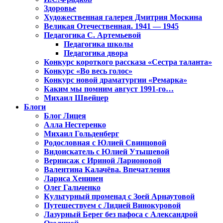
Здоровье
Художественная галерея Дмитрия Москина
Великая Отечественная. 1941 — 1945
Педагогика С. Артемьевой
Педагогика школы
Педагогика двора
Конкурс короткого рассказа «Сестра таланта»
Конкурс «Во весь голос»
Конкурс новой драматургии «Ремарка»
Каким мы помним август 1991-го…
Михаил Швейцер
Блоги
Блог Лицея
Алла Нестеренко
Михаил Гольденберг
Родословная с Юлией Свинцовой
Видоискатель с Юлией Утышевой
Вернисаж с Ириной Ларионовой
Валентина Калачёва. Впечатления
Лариса Хенинен
Олег Гальченко
Культурный променад с Зоей Арнаутовой
Путешествуем с Лидией Винокуровой
Лазурный Берег без пафоса с Александрой