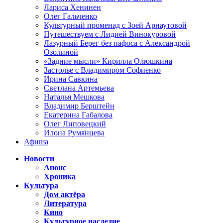
Лариса Хенинен
Олег Гальченко
Культурный променад с Зоей Арнаутовой
Путешествуем с Лидией Винокуровой
Лазурный Берег без пафоса с Александрой
Озолиной
«Задние мысли» Кирилла Олюшкина
Застолье с Владимиром Софиенко
Ирина Савкина
Светлана Артемьева
Наталья Мешкова
Владимир Берштейн
Екатерина Габалова
Олег Липовецкий
Илона Румянцева
Афиша
Новости
Анонс
Хроника
Культура
Дом актёра
Литература
Кино
Культурное наследие