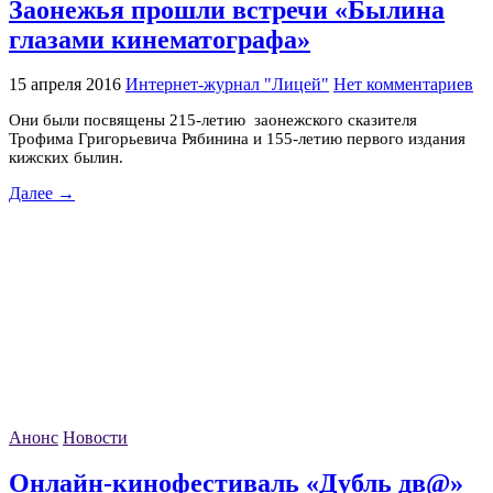
Заонежья прошли встречи «Былина
глазами кинематографа»
15 апреля 2016
Интернет-журнал "Лицей"
Нет комментариев
Они были посвящены 215-летию заонежского сказителя
Трофима Григорьевича Рябинина и 155-летию первого издания
кижских былин.
Далее →
Анонс
Новости
Онлайн-кинофестиваль «Дубль дв@»