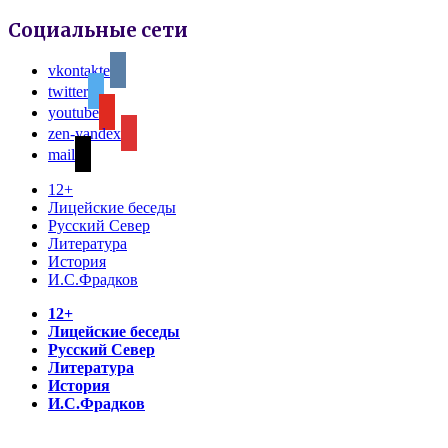
Социальные сети
vkontakte
twitter
youtube
zen-yandex
mail
12+
Лицейские беседы
Русский Север
Литература
История
И.С.Фрадков
12+
Лицейские беседы
Русский Север
Литература
История
И.С.Фрадков