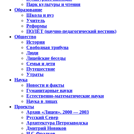
Парк культуры и чтения
Образование
Школа и вуз
Учитель
Реформы
ПОЛЁТ (научно-педагогический вестник)
Общество
История
Свободная трибуна
Люди
Лицейские беседы
Семья и дети
Путешествие
Утраты
Наука
Новости и факты
Гуманитарные науки
Естественно-математические науки
Наука в лицах
Проекты
Архив «Лицея». 2000 — 2003
Русский Север
Архитектура Петрозаводска
Дмитрий Новиков
И.С.Фрадков