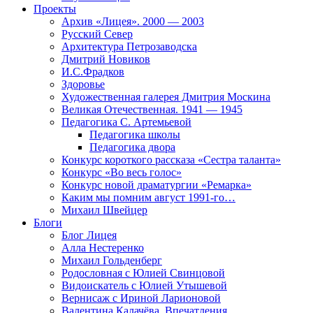
Проекты
Архив «Лицея». 2000 — 2003
Русский Север
Архитектура Петрозаводска
Дмитрий Новиков
И.С.Фрадков
Здоровье
Художественная галерея Дмитрия Москина
Великая Отечественная. 1941 — 1945
Педагогика С. Артемьевой
Педагогика школы
Педагогика двора
Конкурс короткого рассказа «Сестра таланта»
Конкурс «Во весь голос»
Конкурс новой драматургии «Ремарка»
Каким мы помним август 1991-го…
Михаил Швейцер
Блоги
Блог Лицея
Алла Нестеренко
Михаил Гольденберг
Родословная с Юлией Свинцовой
Видоискатель с Юлией Утышевой
Вернисаж с Ириной Ларионовой
Валентина Калачёва. Впечатления