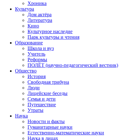
Хроника
Культура
Дом актёра
Литература
Кино
Культурное наследие
Парк культуры и чтения
Образование
Школа и вуз
Учитель
Реформы
ПОЛЁТ (научно-педагогический вестник)
Общество
История
Свободная трибуна
Люди
Лицейские беседы
Семья и дети
Путешествие
Утраты
Наука
Новости и факты
Гуманитарные науки
Естественно-математические науки
Наука в лицах