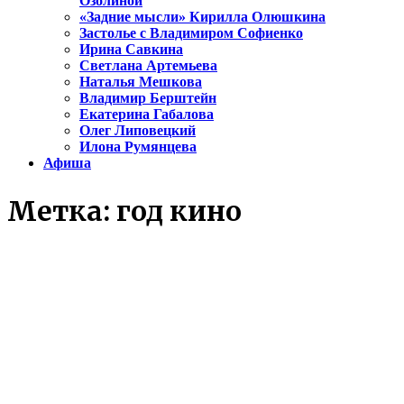
Озолиной
«Задние мысли» Кирилла Олюшкина
Застолье с Владимиром Софиенко
Ирина Савкина
Светлана Артемьева
Наталья Мешкова
Владимир Берштейн
Екатерина Габалова
Олег Липовецкий
Илона Румянцева
Афиша
Метка:
год кино