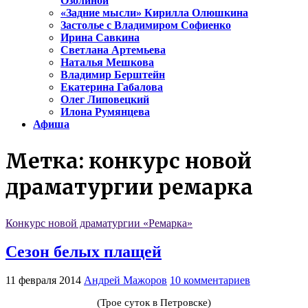
Озолиной
«Задние мысли» Кирилла Олюшкина
Застолье с Владимиром Софиенко
Ирина Савкина
Светлана Артемьева
Наталья Мешкова
Владимир Берштейн
Екатерина Габалова
Олег Липовецкий
Илона Румянцева
Афиша
Метка:
конкурс новой
драматургии ремарка
Конкурс новой драматургии «Ремарка»
Сезон белых плащей
11 февраля 2014
Андрей Мажоров
10 комментариев
(Трое суток в Петровске)