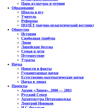
Парк культуры и чтения
Образование
Школа и вуз
Учитель
Реформы
ПОЛЁТ (научно-педагогический вестник)
Общество
История
Свободная трибуна
Люди
Лицейские беседы
Семья и дети
Путешествие
Утраты
Наука
Новости и факты
Гуманитарные науки
Естественно-математические науки
Наука в лицах
Проекты
Архив «Лицея». 2000 — 2003
Русский Север
Архитектура Петрозаводска
Дмитрий Новиков
И.С.Фрадков