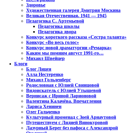
Здоровье
Художественная галерея Дмитрия Москина
Великая Отечественная. 1941 — 1945
Педагогика С. Артемьевой
Педагогика школы
Педагогика двора
Конкурс короткого рассказа «Сестра таланта»
Конкурс «Во весь голос»
Конкурс новой драматургии «Ремарка»
Каким мы помним август 1991-го…
Михаил Швейцер
Блоги
Блог Лицея
Алла Нестеренко
Михаил Гольденберг
Родословная с Юлией Свинцовой
Видоискатель с Юлией Утышевой
Вернисаж с Ириной Ларионовой
Валентина Калачёва. Впечатления
Лариса Хенинен
Олег Гальченко
Культурный променад с Зоей Арнаутовой
Путешествуем с Лидией Винокуровой
Лазурный Берег без пафоса с Александрой