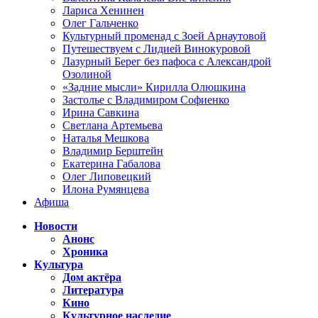
Лариса Хенинен
Олег Гальченко
Культурный променад с Зоей Арнаутовой
Путешествуем с Лидией Винокуровой
Лазурный Берег без пафоса с Александрой
Озолиной
«Задние мысли» Кирилла Олюшкина
Застолье с Владимиром Софиенко
Ирина Савкина
Светлана Артемьева
Наталья Мешкова
Владимир Берштейн
Екатерина Габалова
Олег Липовецкий
Илона Румянцева
Афиша
Новости
Анонс
Хроника
Культура
Дом актёра
Литература
Кино
Культурное наследие