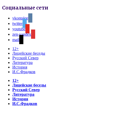
Социальные сети
vkontakte
twitter
youtube
zen-yandex
mail
12+
Лицейские беседы
Русский Север
Литература
История
И.С.Фрадков
12+
Лицейские беседы
Русский Север
Литература
История
И.С.Фрадков