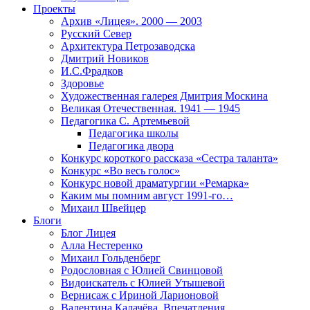
Проекты
Архив «Лицея». 2000 — 2003
Русский Север
Архитектура Петрозаводска
Дмитрий Новиков
И.С.Фрадков
Здоровье
Художественная галерея Дмитрия Москина
Великая Отечественная. 1941 — 1945
Педагогика С. Артемьевой
Педагогика школы
Педагогика двора
Конкурс короткого рассказа «Сестра таланта»
Конкурс «Во весь голос»
Конкурс новой драматургии «Ремарка»
Каким мы помним август 1991-го…
Михаил Швейцер
Блоги
Блог Лицея
Алла Нестеренко
Михаил Гольденберг
Родословная с Юлией Свинцовой
Видоискатель с Юлией Утышевой
Вернисаж с Ириной Ларионовой
Валентина Калачёва. Впечатления