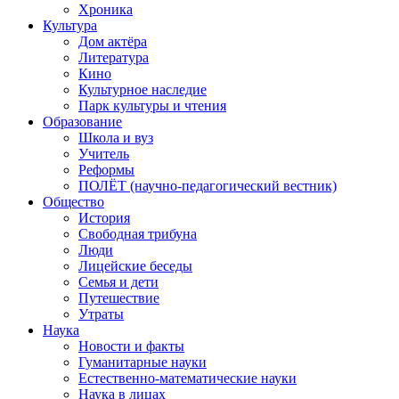
Хроника
Культура
Дом актёра
Литература
Кино
Культурное наследие
Парк культуры и чтения
Образование
Школа и вуз
Учитель
Реформы
ПОЛЁТ (научно-педагогический вестник)
Общество
История
Свободная трибуна
Люди
Лицейские беседы
Семья и дети
Путешествие
Утраты
Наука
Новости и факты
Гуманитарные науки
Естественно-математические науки
Наука в лицах