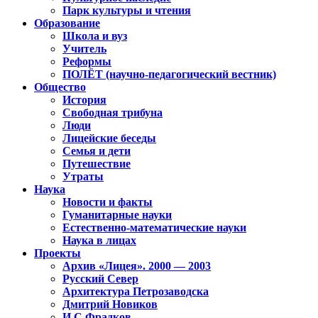
Парк культуры и чтения
Образование
Школа и вуз
Учитель
Реформы
ПОЛЁТ (научно-педагогический вестник)
Общество
История
Свободная трибуна
Люди
Лицейские беседы
Семья и дети
Путешествие
Утраты
Наука
Новости и факты
Гуманитарные науки
Естественно-математические науки
Наука в лицах
Проекты
Архив «Лицея». 2000 — 2003
Русский Север
Архитектура Петрозаводска
Дмитрий Новиков
И.С.Фрадков