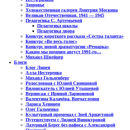
Здоровье
Художественная галерея Дмитрия Москина
Великая Отечественная. 1941 — 1945
Педагогика С. Артемьевой
Педагогика школы
Педагогика двора
Конкурс короткого рассказа «Сестра таланта»
Конкурс «Во весь голос»
Конкурс новой драматургии «Ремарка»
Каким мы помним август 1991-го…
Михаил Швейцер
Блоги
Блог Лицея
Алла Нестеренко
Михаил Гольденберг
Родословная с Юлией Свинцовой
Видоискатель с Юлией Утышевой
Вернисаж с Ириной Ларионовой
Валентина Калачёва. Впечатления
Лариса Хенинен
Олег Гальченко
Культурный променад с Зоей Арнаутовой
Путешествуем с Лидией Винокуровой
Лазурный Берег без пафоса с Александрой