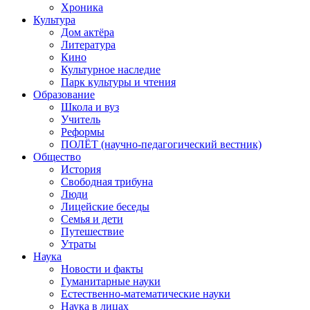
Хроника
Культура
Дом актёра
Литература
Кино
Культурное наследие
Парк культуры и чтения
Образование
Школа и вуз
Учитель
Реформы
ПОЛЁТ (научно-педагогический вестник)
Общество
История
Свободная трибуна
Люди
Лицейские беседы
Семья и дети
Путешествие
Утраты
Наука
Новости и факты
Гуманитарные науки
Естественно-математические науки
Наука в лицах