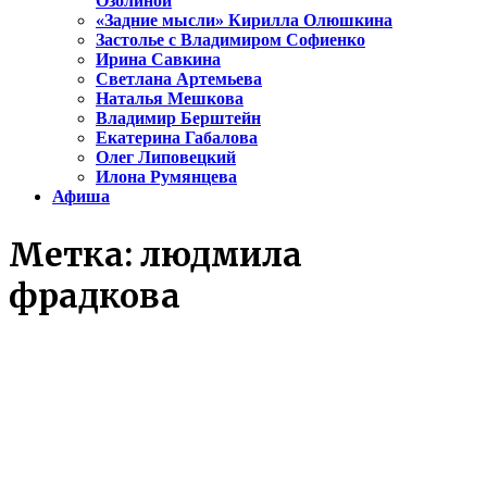
Озолиной
«Задние мысли» Кирилла Олюшкина
Застолье с Владимиром Софиенко
Ирина Савкина
Светлана Артемьева
Наталья Мешкова
Владимир Берштейн
Екатерина Габалова
Олег Липовецкий
Илона Румянцева
Афиша
Метка:
людмила
фрадкова