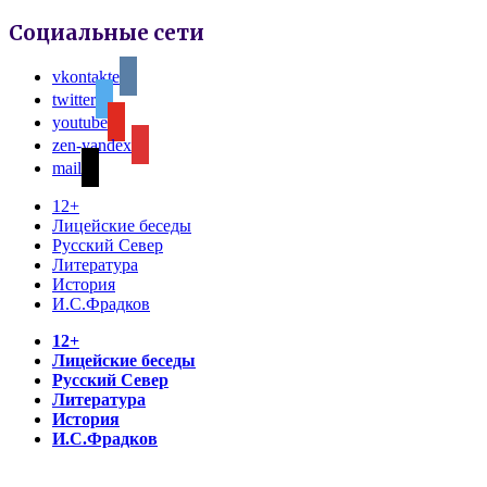
Социальные сети
vkontakte
twitter
youtube
zen-yandex
mail
12+
Лицейские беседы
Русский Север
Литература
История
И.С.Фрадков
12+
Лицейские беседы
Русский Север
Литература
История
И.С.Фрадков