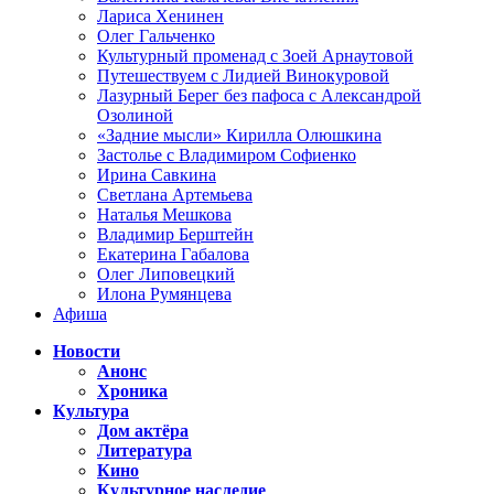
Лариса Хенинен
Олег Гальченко
Культурный променад с Зоей Арнаутовой
Путешествуем с Лидией Винокуровой
Лазурный Берег без пафоса с Александрой
Озолиной
«Задние мысли» Кирилла Олюшкина
Застолье с Владимиром Софиенко
Ирина Савкина
Светлана Артемьева
Наталья Мешкова
Владимир Берштейн
Екатерина Габалова
Олег Липовецкий
Илона Румянцева
Афиша
Новости
Анонс
Хроника
Культура
Дом актёра
Литература
Кино
Культурное наследие