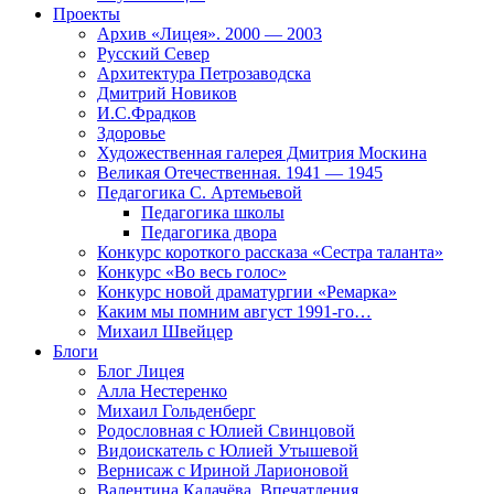
Проекты
Архив «Лицея». 2000 — 2003
Русский Север
Архитектура Петрозаводска
Дмитрий Новиков
И.С.Фрадков
Здоровье
Художественная галерея Дмитрия Москина
Великая Отечественная. 1941 — 1945
Педагогика С. Артемьевой
Педагогика школы
Педагогика двора
Конкурс короткого рассказа «Сестра таланта»
Конкурс «Во весь голос»
Конкурс новой драматургии «Ремарка»
Каким мы помним август 1991-го…
Михаил Швейцер
Блоги
Блог Лицея
Алла Нестеренко
Михаил Гольденберг
Родословная с Юлией Свинцовой
Видоискатель с Юлией Утышевой
Вернисаж с Ириной Ларионовой
Валентина Калачёва. Впечатления