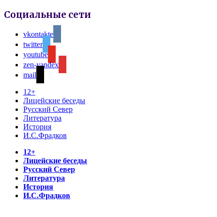
Социальные сети
vkontakte
twitter
youtube
zen-yandex
mail
12+
Лицейские беседы
Русский Север
Литература
История
И.С.Фрадков
12+
Лицейские беседы
Русский Север
Литература
История
И.С.Фрадков