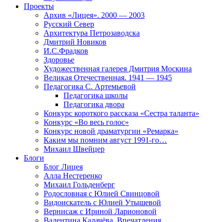
Проекты
Архив «Лицея». 2000 — 2003
Русский Север
Архитектура Петрозаводска
Дмитрий Новиков
И.С.Фрадков
Здоровье
Художественная галерея Дмитрия Москина
Великая Отечественная. 1941 — 1945
Педагогика С. Артемьевой
Педагогика школы
Педагогика двора
Конкурс короткого рассказа «Сестра таланта»
Конкурс «Во весь голос»
Конкурс новой драматургии «Ремарка»
Каким мы помним август 1991-го…
Михаил Швейцер
Блоги
Блог Лицея
Алла Нестеренко
Михаил Гольденберг
Родословная с Юлией Свинцовой
Видоискатель с Юлией Утышевой
Вернисаж с Ириной Ларионовой
Валентина Калачёва. Впечатления