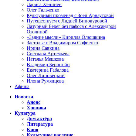
Лариса Хенинен
Олег Гальченко
Культурный променад с Зоей Арнаутовой
Путешествуем с Лидией Винокуровой
Лазурный Берег без пафоса с Александрой
Озолиной
«Задние мысли» Кирилла Олюшкина
Застолье с Владимиром Софиенко
Ирина Савкина
Светлана Артемьева
Наталья Мешкова
Владимир Берштейн
Екатерина Габалова
Олег Липовецкий
Илона Румянцева
Афиша
Новости
Анонс
Хроника
Культура
Дом актёра
Литература
Кино
Культурное наследие