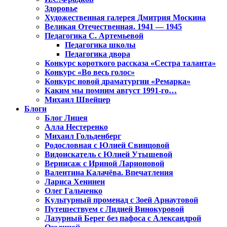
Здоровье
Художественная галерея Дмитрия Москина
Великая Отечественная. 1941 — 1945
Педагогика С. Артемьевой
Педагогика школы
Педагогика двора
Конкурс короткого рассказа «Сестра таланта»
Конкурс «Во весь голос»
Конкурс новой драматургии «Ремарка»
Каким мы помним август 1991-го…
Михаил Швейцер
Блоги
Блог Лицея
Алла Нестеренко
Михаил Гольденберг
Родословная с Юлией Свинцовой
Видоискатель с Юлией Утышевой
Вернисаж с Ириной Ларионовой
Валентина Калачёва. Впечатления
Лариса Хенинен
Олег Гальченко
Культурный променад с Зоей Арнаутовой
Путешествуем с Лидией Винокуровой
Лазурный Берег без пафоса с Александрой