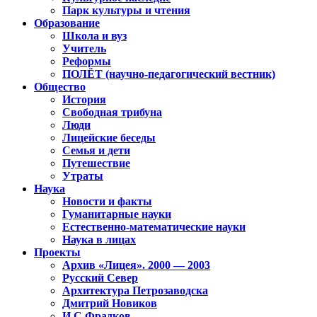
Парк культуры и чтения
Образование
Школа и вуз
Учитель
Реформы
ПОЛЁТ (научно-педагогический вестник)
Общество
История
Свободная трибуна
Люди
Лицейские беседы
Семья и дети
Путешествие
Утраты
Наука
Новости и факты
Гуманитарные науки
Естественно-математические науки
Наука в лицах
Проекты
Архив «Лицея». 2000 — 2003
Русский Север
Архитектура Петрозаводска
Дмитрий Новиков
И.С.Фрадков