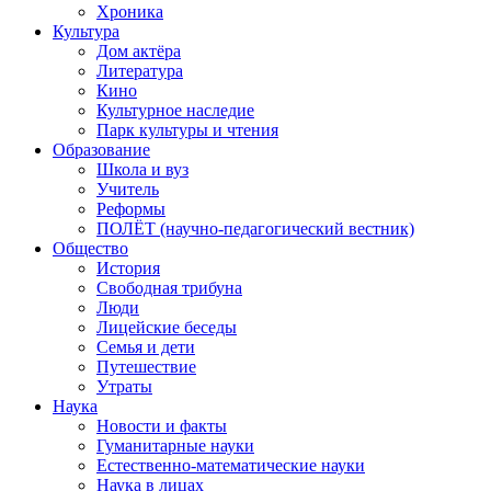
Хроника
Культура
Дом актёра
Литература
Кино
Культурное наследие
Парк культуры и чтения
Образование
Школа и вуз
Учитель
Реформы
ПОЛЁТ (научно-педагогический вестник)
Общество
История
Свободная трибуна
Люди
Лицейские беседы
Семья и дети
Путешествие
Утраты
Наука
Новости и факты
Гуманитарные науки
Естественно-математические науки
Наука в лицах