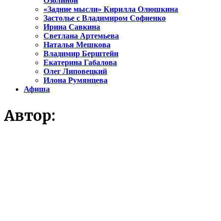
Озолиной
«Задние мысли» Кирилла Олюшкина
Застолье с Владимиром Софиенко
Ирина Савкина
Светлана Артемьева
Наталья Мешкова
Владимир Берштейн
Екатерина Габалова
Олег Липовецкий
Илона Румянцева
Афиша
Автор: