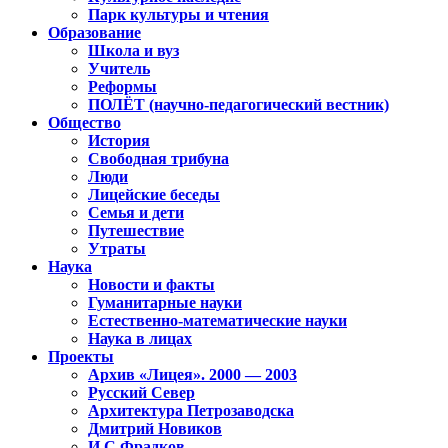
Парк культуры и чтения
Образование
Школа и вуз
Учитель
Реформы
ПОЛЁТ (научно-педагогический вестник)
Общество
История
Свободная трибуна
Люди
Лицейские беседы
Семья и дети
Путешествие
Утраты
Наука
Новости и факты
Гуманитарные науки
Естественно-математические науки
Наука в лицах
Проекты
Архив «Лицея». 2000 — 2003
Русский Север
Архитектура Петрозаводска
Дмитрий Новиков
И.С.Фрадков