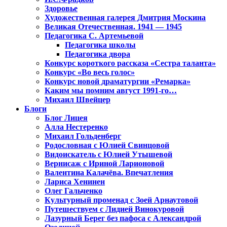
Здоровье
Художественная галерея Дмитрия Москина
Великая Отечественная. 1941 — 1945
Педагогика С. Артемьевой
Педагогика школы
Педагогика двора
Конкурс короткого рассказа «Сестра таланта»
Конкурс «Во весь голос»
Конкурс новой драматургии «Ремарка»
Каким мы помним август 1991-го…
Михаил Швейцер
Блоги
Блог Лицея
Алла Нестеренко
Михаил Гольденберг
Родословная с Юлией Свинцовой
Видоискатель с Юлией Утышевой
Вернисаж с Ириной Ларионовой
Валентина Калачёва. Впечатления
Лариса Хенинен
Олег Гальченко
Культурный променад с Зоей Арнаутовой
Путешествуем с Лидией Винокуровой
Лазурный Берег без пафоса с Александрой