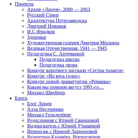
Проекты
Архив «Лицея». 2000 — 2003
Русский Север
Архитектура Петрозаводска
Дмитрий Новиков
И.С.Фрадков
Здоровье
Художественная галерея Дмитрия Москина
Великая Отечественная. 1941 — 1945
Педагогика С. Артемьевой
Педагогика школы
Педагогика двора
Конкурс короткого рассказа «Сестра таланта»
Конкурс «Во весь голос»
Конкурс новой драматургии «Ремарка»
Каким мы помним август 1991-го…
Михаил Швейцер
Блоги
Блог Лицея
Алла Нестеренко
Михаил Гольденберг
Родословная с Юлией Свинцовой
Видоискатель с Юлией Утышевой
Вернисаж с Ириной Ларионовой
Валентина Калачёва. Впечатления