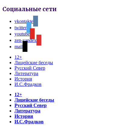
Социальные сети
vkontakte
twitter
youtube
zen-yandex
mail
12+
Лицейские беседы
Русский Север
Литература
История
И.С.Фрадков
12+
Лицейские беседы
Русский Север
Литература
История
И.С.Фрадков