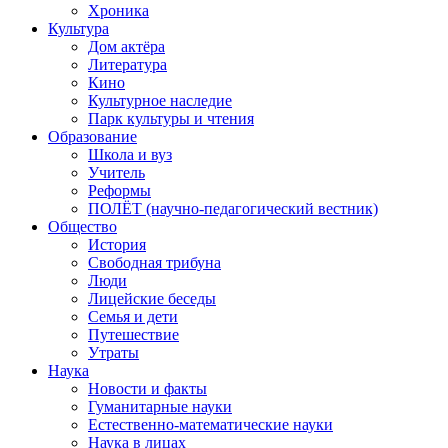
Хроника
Культура
Дом актёра
Литература
Кино
Культурное наследие
Парк культуры и чтения
Образование
Школа и вуз
Учитель
Реформы
ПОЛЁТ (научно-педагогический вестник)
Общество
История
Свободная трибуна
Люди
Лицейские беседы
Семья и дети
Путешествие
Утраты
Наука
Новости и факты
Гуманитарные науки
Естественно-математические науки
Наука в лицах