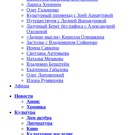
Лариса Хенинен
Олег Гальченко
Культурный променад с Зоей Арнаутовой
Путешествуем с Лидией Винокуровой
Лазурный Берег без пафоса с Александрой
Озолиной
«Задние мысли» Кирилла Олюшкина
Застолье с Владимиром Софиенко
Ирина Савкина
Светлана Артемьева
Наталья Мешкова
Владимир Берштейн
Екатерина Габалова
Олег Липовецкий
Илона Румянцева
Афиша
Новости
Анонс
Хроника
Культура
Дом актёра
Литература
Кино
Культурное наследие