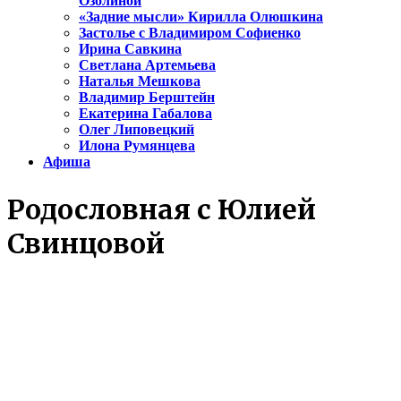
Озолиной
«Задние мысли» Кирилла Олюшкина
Застолье с Владимиром Софиенко
Ирина Савкина
Светлана Артемьева
Наталья Мешкова
Владимир Берштейн
Екатерина Габалова
Олег Липовецкий
Илона Румянцева
Афиша
Родословная с Юлией
Свинцовой