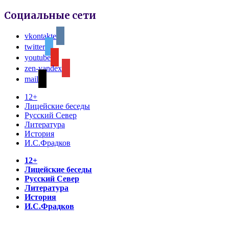
Социальные сети
vkontakte
twitter
youtube
zen-yandex
mail
12+
Лицейские беседы
Русский Север
Литература
История
И.С.Фрадков
12+
Лицейские беседы
Русский Север
Литература
История
И.С.Фрадков