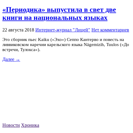
«Периодика» выпустила в свет две
книги на национальных языках
22 августа 2018
Интернет-журнал "Лицей"
Нет комментариев
Это сборник пьес Kaiku («Эхо») Сеппо Кантерво и повесть на
ливвиковском наречии карельского языка Nӓgemizih, Tuulos («До
встречи, Тулокса»).
Далее →
Новости
Хроника