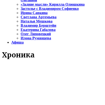
Озолиной
«Задние мысли» Кирилла Олюшкина
Застолье с Владимиром Софиенко
Ирина Савкина
Светлана Артемьева
Наталья Мешкова
Владимир Берштейн
Екатерина Габалова
Олег Липовецкий
Илона Румянцева
Афиша
Хроника