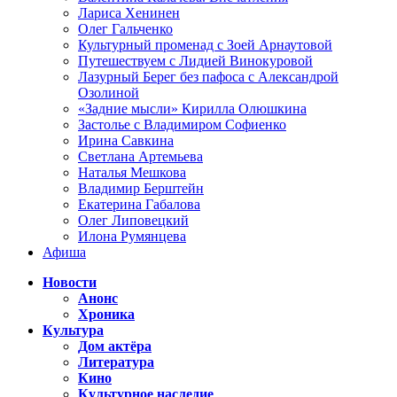
Лариса Хенинен
Олег Гальченко
Культурный променад с Зоей Арнаутовой
Путешествуем с Лидией Винокуровой
Лазурный Берег без пафоса с Александрой
Озолиной
«Задние мысли» Кирилла Олюшкина
Застолье с Владимиром Софиенко
Ирина Савкина
Светлана Артемьева
Наталья Мешкова
Владимир Берштейн
Екатерина Габалова
Олег Липовецкий
Илона Румянцева
Афиша
Новости
Анонс
Хроника
Культура
Дом актёра
Литература
Кино
Культурное наследие