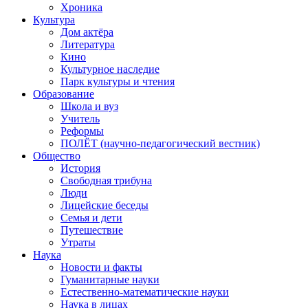
Хроника
Культура
Дом актёра
Литература
Кино
Культурное наследие
Парк культуры и чтения
Образование
Школа и вуз
Учитель
Реформы
ПОЛЁТ (научно-педагогический вестник)
Общество
История
Свободная трибуна
Люди
Лицейские беседы
Семья и дети
Путешествие
Утраты
Наука
Новости и факты
Гуманитарные науки
Естественно-математические науки
Наука в лицах