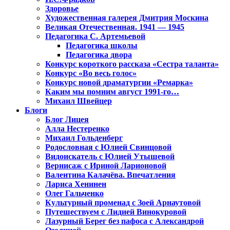
Здоровье
Художественная галерея Дмитрия Москина
Великая Отечественная. 1941 — 1945
Педагогика С. Артемьевой
Педагогика школы
Педагогика двора
Конкурс короткого рассказа «Сестра таланта»
Конкурс «Во весь голос»
Конкурс новой драматургии «Ремарка»
Каким мы помним август 1991-го…
Михаил Швейцер
Блоги
Блог Лицея
Алла Нестеренко
Михаил Гольденберг
Родословная с Юлией Свинцовой
Видоискатель с Юлией Утышевой
Вернисаж с Ириной Ларионовой
Валентина Калачёва. Впечатления
Лариса Хенинен
Олег Гальченко
Культурный променад с Зоей Арнаутовой
Путешествуем с Лидией Винокуровой
Лазурный Берег без пафоса с Александрой