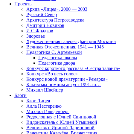
Проекты
Архив «Лицея». 2000 — 2003
Русский Север
Архитектура Петрозаводска
Дмитрий Новиков
И.С.Фрадков
Здоровье
Художественная галерея Дмитрия Москина
Великая Отечественная. 1941 — 1945
Педагогика С. Артемьевой
Педагогика школы
Педагогика двора
Конкурс короткого рассказа «Сестра таланта»
Конкурс «Во весь голос»
Конкурс новой драматургии «Ремарка»
Каким мы помним август 1991-го…
Михаил Швейцер
Блоги
Блог Лицея
Алла Нестеренко
Михаил Гольденберг
Родословная с Юлией Свинцовой
Видоискатель с Юлией Утышевой
Вернисаж с Ириной Ларионовой
Валентина Калачёва. Впечатления