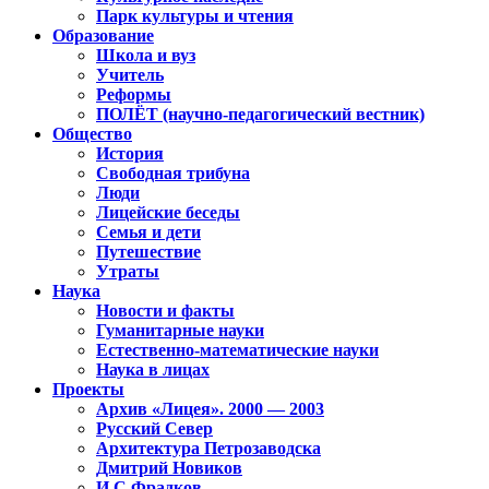
Парк культуры и чтения
Образование
Школа и вуз
Учитель
Реформы
ПОЛЁТ (научно-педагогический вестник)
Общество
История
Свободная трибуна
Люди
Лицейские беседы
Семья и дети
Путешествие
Утраты
Наука
Новости и факты
Гуманитарные науки
Естественно-математические науки
Наука в лицах
Проекты
Архив «Лицея». 2000 — 2003
Русский Север
Архитектура Петрозаводска
Дмитрий Новиков
И.С.Фрадков